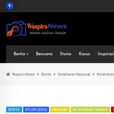
Skip
to
content
Berita
Bencana
Dunia
Kasus
Inspirasi
Waspira News
Berita
Ketahanan Nasional
Ketahana
BERITA
DITJEN (SDA)
EKONOMI
KETAHANAN PANGAN