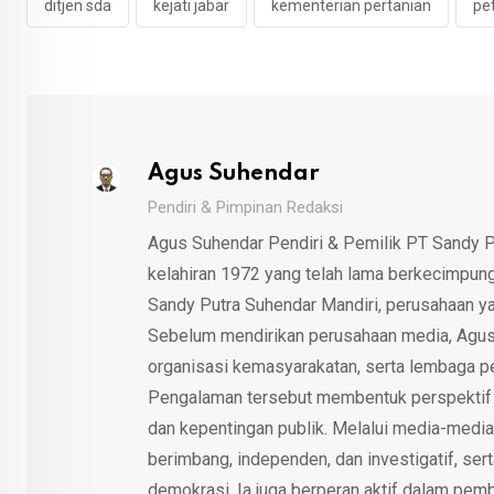
ditjen sda
kejati jabar
kementerian pertanian
pe
Agus Suhendar
Pendiri & Pimpinan Redaksi
Agus Suhendar Pendiri & Pemilik PT Sandy P
kelahiran 1972 yang telah lama berkecimpung d
Sandy Putra Suhendar Mandiri, perusahaan y
Sebelum mendirikan perusahaan media, Agus
organisasi kemasyarakatan, serta lembaga p
Pengalaman tersebut membentuk perspektif kri
dan kepentingan publik. Melalui media-media
berimbang, independen, dan investigatif, se
demokrasi. Ia juga berperan aktif dalam pemb