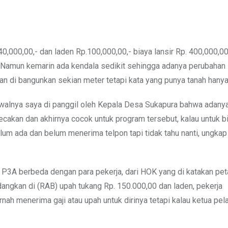
,000,00,- dan laden Rp.100,000,00,- biaya lansir Rp. 400,000,00
. Namun kemarin ada kendala sedikit sehingga adanya perubahan
an di bangunkan sekian meter tetapi kata yang punya tanah hany
 awalnya saya di panggil oleh Kepala Desa Sukapura bahwa adany
gecakan dan akhirnya cocok untuk program tersebut, kalau untuk b
lum ada dan belum menerima telpon tapi tidak tahu nanti, ungkap
k P3A berbeda dengan para pekerja, dari HOK yang di katakan pet
angkan di (RAB) upah tukang Rp. 150.000,00 dan laden, pekerja
ernah menerima gaji atau upah untuk dirinya tetapi kalau ketua pe