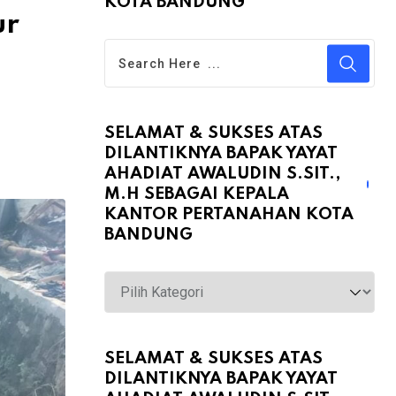
KOTA BANDUNG
ur
SELAMAT & SUKSES ATAS
DILANTIKNYA BAPAK YAYAT
AHADIAT AWALUDIN S.SIT.,
M.H SEBAGAI KEPALA
KANTOR PERTANAHAN KOTA
BANDUNG
Selamat
&
Sukses
atas
SELAMAT & SUKSES ATAS
DILANTIKNYA BAPAK YAYAT
Dilantiknya