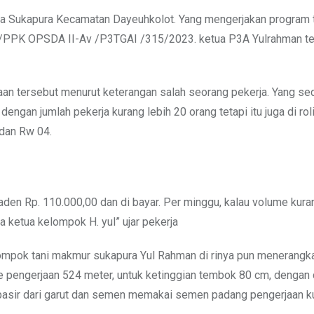
sa Sukapura Kecamatan Dayeuhkolot. Yang mengerjakan program 
.01/PPK OPSDA II-Av /P3TGAI /315/2023. ketua P3A Yulrahman te
an tersebut menurut keterangan salah seorang pekerja. Yang se
engan jumlah pekerja kurang lebih 20 orang tetapi itu juga di rol
 dan Rw 04.
 laden Rp. 110.000,00 dan di bayar. Per minggu, kalau volume kura
a ketua kelompok H. yul” ujar pekerja
ompok tani makmur sukapura Yul Rahman di rinya pun menerangk
 pengerjaan 524 meter, untuk ketinggian tembok 80 cm, dengan 
 pasir dari garut dan semen memakai semen padang pengerjaan ku