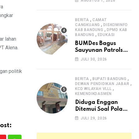
AGUSTUS 1, 2026
Arjasari dan
ya
Masyarakat Sambut
ongkar
Antusias
,
BERITA
CAMAT
,
CANGKUANG
DISKOMINFO
,
KAB BANDUNG
DPMD KAB
,
BANDUNG
EDUKASI
ar lahan
BUMDes Bagus
PT Alena.
Sauyunan Patrolsari
Alokasikan 20
JULI 30, 2026
Persen Dana Desa
untuk Ketahanan
an politik
Pangan Hewani dan
,
,
BERITA
BUPATI BANDUNG
,
Nabati
DEWAN PENDIDIKAN JABAR
,
KCD WILAYAH VLLL
KEMENDIKDASMEN
Diduga Enggan
Ditemui Soal Pola
SPMB, Kepsek SMAN
JULI 29, 2026
1 Dayeuhkolot
ost:
Dikeluhkan Orang
Tua Siswa