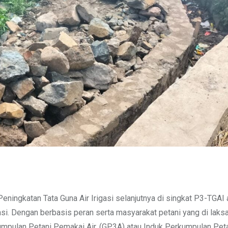
ingkatan Tata Guna Air Irigasi selanjutnya di singkat P3-TGAI 
igasi. Dengan berbasis peran serta masyarakat petani yang di lak
mpulan Petani Pemakai Air. (GP3A) atau Induk Perkumpulan Pet