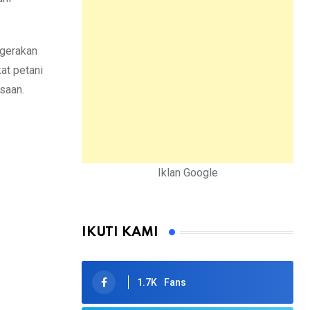
ggerakan
at petani
esaan.
Iklan Google
IKUTI KAMI
1.7K
Fans