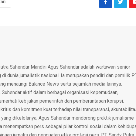
tani
utra Suhendar Mandiri Agus Suhendar adalah wartawan senior
i dunia jurnalistik nasional. Ia merupakan pendiri dan pemilik P
ang menaungi Balance News serta sejumlah media lainnya.
 Suhendar aktif dalam berbagai organisasi kepemudaan,
emerhati kebijakan pemerintah dan pemberantasan korupsi.
tis dan komitmen kuat terhadap nilai transparansi, akuntabilita
 yang dikelolanya, Agus Suhendar mendorong praktik jurnalisme
rta menempatkan pers sebagai pilar kontrol sosial dalam kehidup
inaan jurnalis dan penguatan etika profesi pers. PT. Sandy Putra