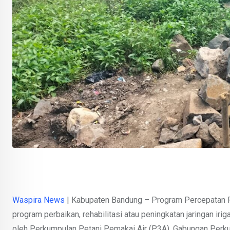
Waspira News
| Kabupaten Bandung – Program Percepatan Pen
program perbaikan, rehabilitasi atau peningkatan jaringan ir
oleh Perkumpulan Petani Pemakai Air (P3A), Gabungan Perku