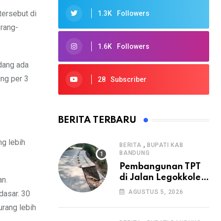
tersebut di
1.3K
Followers
rang-
1.6K
Followers
dang ada
ing per 3
28
Subscriber
BERITA TERBARU
ng lebih
,
BERITA
BUPATI KAB
BANDUNG
Pembangunan TPT
di Jalan Legokkole
an.
Rawabogo Disorot
AGUSTUS 5, 2026
dasar. 30
Warga, Selesai
rang lebih
Tanpa Papan