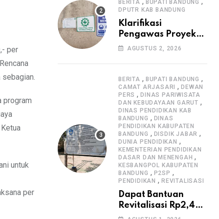
Informasi Proyek
,
,
BERITA
BUPATI BANDUNG
DPUTR KAB BANDUNG
Klarifikasi
Pengawas Proyek
Citiis Terkait
,- per
AGUSTUS 2, 2026
Dugaan Lemahnya
 Rencana
Pengawasan K3
a sebagian.
,
,
BERITA
BUPATI BANDUNG
,
CAMAT ARJASARI
DEWAN
,
PERS
DINAS PARIWISATA
a program
,
DAN KEBUDAYAAN GARUT
DINAS PENDIDIKAN KAB
iaya
,
BANDUNG
DINAS
PENDIDIKAN KABUPATEN
 Ketua
,
,
BANDUNG
DISDIK JABAR
,
DUNIA PENDIDIKAN
KEMENTERIAN PENDIDIKAN
,
DASAR DAN MENENGAH
ani untuk
KESBANGPOL KABUPATEN
,
,
BANDUNG
P2SP
,
PENDIDIKAN
REVITALISASI
laksana per
Dapat Bantuan
Revitalisasi Rp2,4
Miliar, SMPN 1