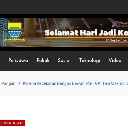
Peristiwa
Politik
Sosial
Teknologi
Video
n Pangan
Karena Kedekatan Dengan Dewan, P3-TGAI Tani Makmur 
PEMERINTAH