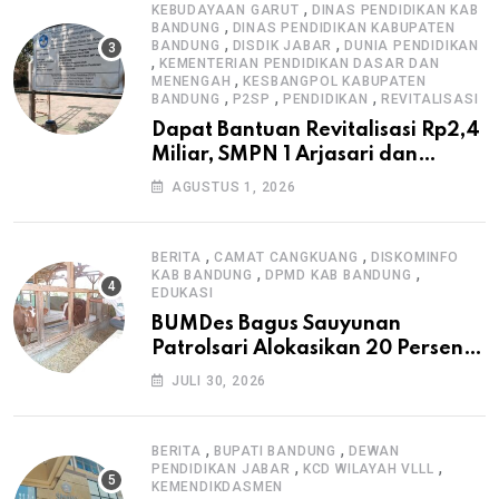
,
KEBUDAYAAN GARUT
DINAS PENDIDIKAN KAB
,
BANDUNG
DINAS PENDIDIKAN KABUPATEN
,
,
BANDUNG
DISDIK JABAR
DUNIA PENDIDIKAN
,
KEMENTERIAN PENDIDIKAN DASAR DAN
,
MENENGAH
KESBANGPOL KABUPATEN
,
,
,
BANDUNG
P2SP
PENDIDIKAN
REVITALISASI
Dapat Bantuan Revitalisasi Rp2,4
Miliar, SMPN 1 Arjasari dan
Masyarakat Sambut Antusias
AGUSTUS 1, 2026
,
,
BERITA
CAMAT CANGKUANG
DISKOMINFO
,
,
KAB BANDUNG
DPMD KAB BANDUNG
EDUKASI
BUMDes Bagus Sauyunan
Patrolsari Alokasikan 20 Persen
Dana Desa untuk Ketahanan
JULI 30, 2026
Pangan Hewani dan Nabati
,
,
BERITA
BUPATI BANDUNG
DEWAN
,
,
PENDIDIKAN JABAR
KCD WILAYAH VLLL
KEMENDIKDASMEN