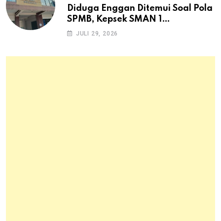
Diduga Enggan Ditemui Soal Pola
SPMB, Kepsek SMAN 1
Dayeuhkolot Dikeluhkan Orang
JULI 29, 2026
Tua Siswa