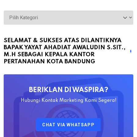
Selamat
&
Sukses
atas
SELAMAT & SUKSES ATAS DILANTIKNYA
BAPAK YAYAT AHADIAT AWALUDIN S.SIT.,
Dilantiknya
M.H SEBAGAI KEPALA KANTOR
Bapak
PERTANAHAN KOTA BANDUNG
Yayat
Ahadiat
Awaludin
BERIKLAN DI WASPIRA?
S.SiT.,
M.H
Hubungi Kontak Marketing Kami Segera!
Sebagai
Kepala
CHAT VIA WHATSAPP
Kantor
Pertanahan