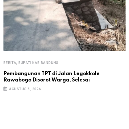
,
BERITA
BUPATI KAB BANDUNG
B
Pembangunan TPT di Jalan Legokkole
K
Rawabogo Disorot Warga, Selesai
D
AGUSTUS 5, 2026