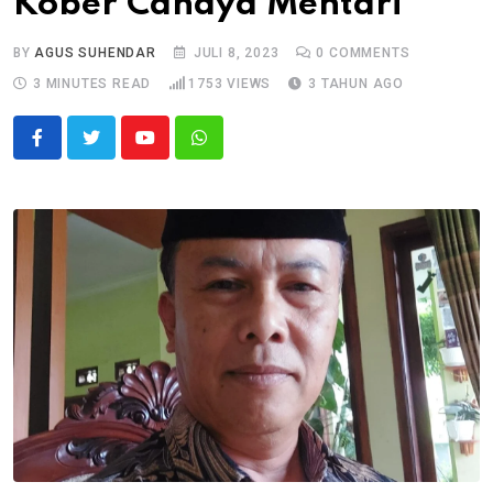
Kober Cahaya Mentari
BY
AGUS SUHENDAR
JULI 8, 2023
0
COMMENTS
3 MINUTES READ
1753
VIEWS
3 TAHUN AGO
Youtube
Whatsapp