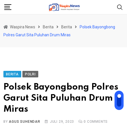
Skip
to
content
Waspira News
Berita
Berita
Polsek Bayongbong
Polres Garut Sita Puluhan Drum Miras
BERITA
POLRI
Polsek Bayongbong Polres
Garut Sita Puluhan Drum
Miras
BY
AGUS SUHENDAR
JULI 29, 2023
0
COMMENTS