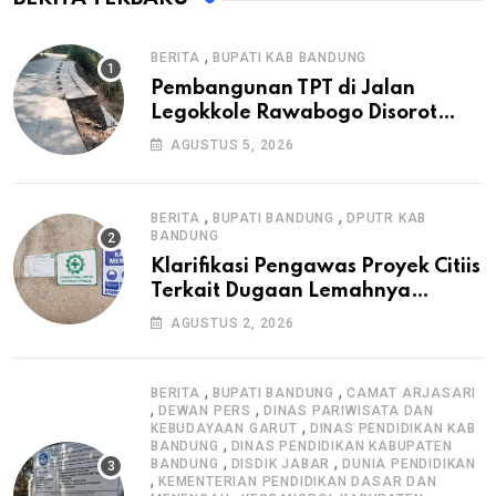
,
BERITA
BUPATI KAB BANDUNG
Pembangunan TPT di Jalan
Legokkole Rawabogo Disorot
Warga, Selesai Tanpa Papan
AGUSTUS 5, 2026
Informasi Proyek
,
,
BERITA
BUPATI BANDUNG
DPUTR KAB
BANDUNG
Klarifikasi Pengawas Proyek Citiis
Terkait Dugaan Lemahnya
Pengawasan K3
AGUSTUS 2, 2026
,
,
BERITA
BUPATI BANDUNG
CAMAT ARJASARI
,
,
DEWAN PERS
DINAS PARIWISATA DAN
,
KEBUDAYAAN GARUT
DINAS PENDIDIKAN KAB
,
BANDUNG
DINAS PENDIDIKAN KABUPATEN
,
,
BANDUNG
DISDIK JABAR
DUNIA PENDIDIKAN
,
KEMENTERIAN PENDIDIKAN DASAR DAN