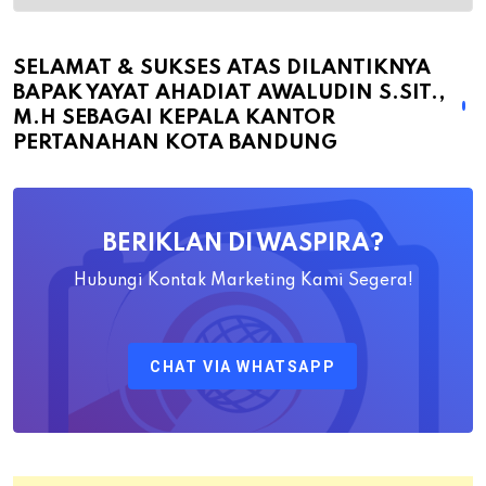
&
Sukses
atas
SELAMAT & SUKSES ATAS DILANTIKNYA
BAPAK YAYAT AHADIAT AWALUDIN S.SIT.,
Dilantiknya
M.H SEBAGAI KEPALA KANTOR
Bapak
PERTANAHAN KOTA BANDUNG
Yayat
Ahadiat
Awaludin
BERIKLAN DI WASPIRA?
S.SiT.,
M.H
Hubungi Kontak Marketing Kami Segera!
Sebagai
Kepala
CHAT VIA WHATSAPP
Kantor
Pertanahan
Kota
Bandung