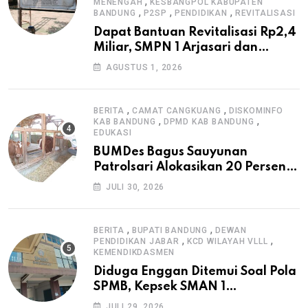
,
MENENGAH
KESBANGPOL KABUPATEN
,
,
,
BANDUNG
P2SP
PENDIDIKAN
REVITALISASI
Dapat Bantuan Revitalisasi Rp2,4
Miliar, SMPN 1 Arjasari dan
Masyarakat Sambut Antusias
AGUSTUS 1, 2026
,
,
BERITA
CAMAT CANGKUANG
DISKOMINFO
,
,
KAB BANDUNG
DPMD KAB BANDUNG
EDUKASI
BUMDes Bagus Sauyunan
Patrolsari Alokasikan 20 Persen
Dana Desa untuk Ketahanan
JULI 30, 2026
Pangan Hewani dan Nabati
,
,
BERITA
BUPATI BANDUNG
DEWAN
,
,
PENDIDIKAN JABAR
KCD WILAYAH VLLL
KEMENDIKDASMEN
Diduga Enggan Ditemui Soal Pola
SPMB, Kepsek SMAN 1
Dayeuhkolot Dikeluhkan Orang
JULI 29, 2026