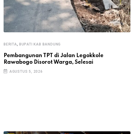
,
BERITA
BUPATI KAB BANDUNG
B
Pembangunan TPT di Jalan Legokkole
K
Rawabogo Disorot Warga, Selesai
D
AGUSTUS 5, 2026