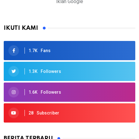
Iklan Google
IKUTI KAMI
1.7K
Fans
1.3K
Followers
1.6K
Followers
28
Subscriber
BERITA TERBARU