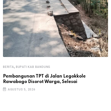
,
BERITA
BUPATI KAB BANDUNG
B
Pembangunan TPT di Jalan Legokkole
K
Rawabogo Disorot Warga, Selesai
D
AGUSTUS 5, 2026