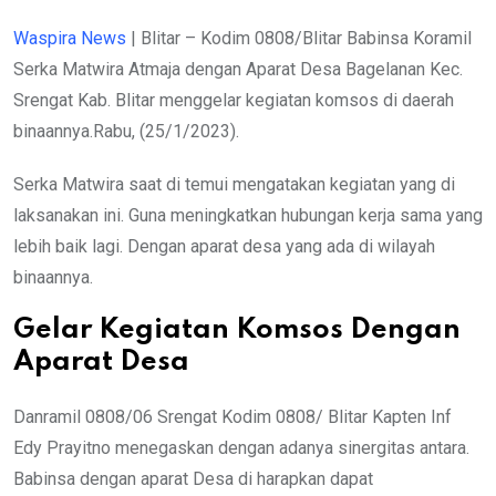
Waspira News
| Blitar – Kodim 0808/Blitar Babinsa Koramil
Serka Matwira Atmaja dengan Aparat Desa Bagelanan Kec.
Srengat Kab. Blitar menggelar kegiatan komsos di daerah
binaannya.Rabu, (25/1/2023).
Serka Matwira saat di temui mengatakan kegiatan yang di
laksanakan ini. Guna meningkatkan hubungan kerja sama yang
lebih baik lagi. Dengan aparat desa yang ada di wilayah
binaannya.
Gelar Kegiatan Komsos Dengan
Aparat Desa
Danramil 0808/06 Srengat Kodim 0808/ Blitar Kapten Inf
Edy Prayitno menegaskan dengan adanya sinergitas antara.
Babinsa dengan aparat Desa di harapkan dapat