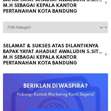
M.H SEBAGAI KEPALA KANTOR
PERTANAHAN KOTA BANDUNG
Selamat
&
Sukses
atas
SELAMAT & SUKSES ATAS DILANTIKNYA
BAPAK YAYAT AHADIAT AWALUDIN S.SIT.,
Dilantiknya
M.H SEBAGAI KEPALA KANTOR
Bapak
PERTANAHAN KOTA BANDUNG
Yayat
Ahadiat
Awaludin
BERIKLAN DI WASPIRA?
S.SiT.,
M.H
Hubungi Kontak Marketing Kami Segera!
Sebagai
Kepala