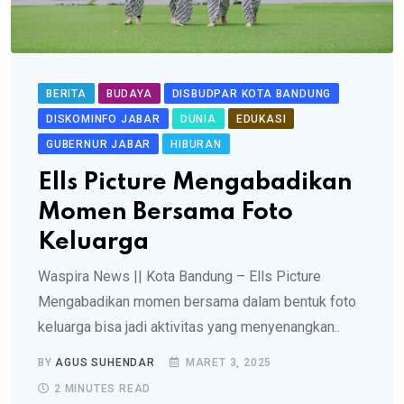
BERITA
BUDAYA
DISBUDPAR KOTA BANDUNG
DISKOMINFO JABAR
DUNIA
EDUKASI
GUBERNUR JABAR
HIBURAN
Ells Picture Mengabadikan
Momen Bersama Foto
Keluarga
Waspira News || Kota Bandung – Ells Picture
Mengabadikan momen bersama dalam bentuk foto
keluarga bisa jadi aktivitas yang menyenangkan..
BY
AGUS SUHENDAR
MARET 3, 2025
2 MINUTES READ