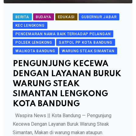
BERITA
BUDAYA
EDUKASI
GUBERNUR JABAR
KEC LENGKONG
PENCEMARAN NAMA BAIK TERHADAP PELANGAN
POLSEK LENGKONG
SATPOL PP KOTA BANDUNG
WALIKOTA BANDUNG
WARUNG STEAK SIMANTAN
PENGUNJUNG KECEWA
DENGAN LAYANAN BURUK
WARUNG STEAK
SIMANTAN LENGKONG
KOTA BANDUNG
Waspira News || Kota Bandung — Pengunjung
Kecewa Dengan Layanan Buruk Warung Steak
Simantan, Makan di warung makan ataupun.