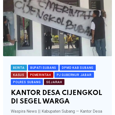
BERITA
BUPATI SUBANG
DPMD KAB SUBANG
KASUS
PEMERINTAH
PJ GUBERNUR JABAR
POLRES SUBANG
SEJARAH
KANTOR DESA CIJENGKOL
DI SEGEL WARGA
Waspira News || Kabupaten Subang — Kantor Desa