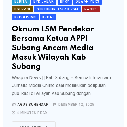
BERITA
BPK JABAR
BPKP
DEWAN PERS
EDUKASI
GUBERNUR JABAR KDM
KASUS
KEPOLISIAN
KPK RI
Oknum LSM Pendekar
Bersama Ketua APPI
Subang Ancam Media
Masuk Wilayah Kab
Subang
Waspira News || Kab Subang – Kembali Terancam
Jurnalis Media Online saat melakukan peliputan
publikasi di wilayah Kab Subang dengan.
BY
AGUS SUHENDAR
DESEMBER 12, 2025
4 MINUTES READ