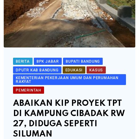
BERITA
BPK JABAR
BUPATI BANDUNG
DPUTR KAB BANDUNG
EDUKASI
KASUS
KEMENTERIAN PEKERJAAN UMUM DAN PERUMAHAN
RAKYAT
PEMERINTAH
ABAIKAN KIP PROYEK TPT
DI KAMPUNG CIBADAK RW
27, DIDUGA SEPERTI
SILUMAN