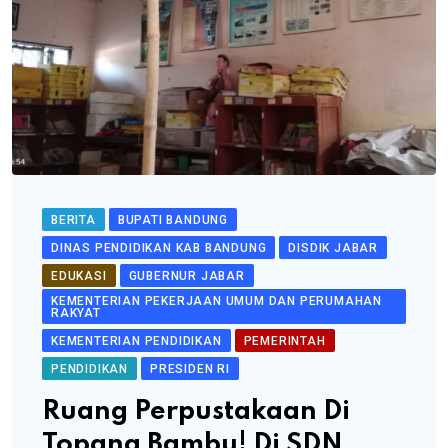
BERITA
BUPATI BANDUNG
DINAS PENDIDIKAN KAB BANDUNG
DISDIK JABAR
EDUKASI
GUBERNUR JABAR
KEMENTERIAN PEKERJAAN UMUM DAN PERUMAHAN
RAKYAT
KEMENTERIAN PENDIDIKAN
PEMERINTAH
PENDIDIKAN
PRESIDEN RI
Ruang Perpustakaan Di
Topang Bambu! Di SDN