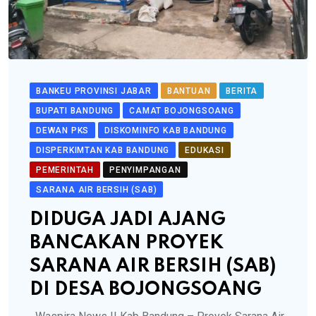
BANKEU PROVINSI JABAR
BANTUAN
BERITA
BUPATI BANDUNG
CAMAT BOJONGSOANG
DEWAN PKS
DISKOMINFO KAB BANDUNG
DISPERKIMTAN KAB BANDUNG
EDUKASI
PEMERINTAH
PENYIMPANGAN
SARANA AIR BERSIH (SAB)
DIDUGA JADI AJANG
BANCAKAN PROYEK
SARANA AIR BERSIH (SAB)
DI DESA BOJONGSOANG