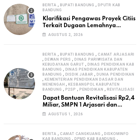
,
,
BERITA
BUPATI BANDUNG
DPUTR KAB
BANDUNG
Klarifikasi Pengawas Proyek Citiis
Terkait Dugaan Lemahnya
Pengawasan K3
AGUSTUS 2, 2026
,
,
BERITA
BUPATI BANDUNG
CAMAT ARJASARI
,
,
DEWAN PERS
DINAS PARIWISATA DAN
,
KEBUDAYAAN GARUT
DINAS PENDIDIKAN KAB
,
BANDUNG
DINAS PENDIDIKAN KABUPATEN
,
,
BANDUNG
DISDIK JABAR
DUNIA PENDIDIKAN
,
KEMENTERIAN PENDIDIKAN DASAR DAN
,
MENENGAH
KESBANGPOL KABUPATEN
,
,
,
BANDUNG
P2SP
PENDIDIKAN
REVITALISASI
Dapat Bantuan Revitalisasi Rp2,4
Miliar, SMPN 1 Arjasari dan
Masyarakat Sambut Antusias
AGUSTUS 1, 2026
,
,
BERITA
CAMAT CANGKUANG
DISKOMINFO
,
,
KAB BANDUNG
DPMD KAB BANDUNG