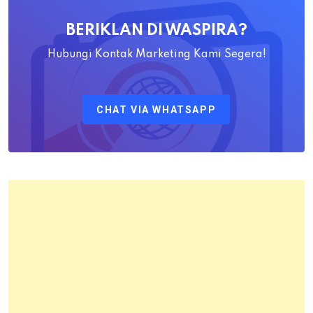
Awaludin
BERIKLAN DI WASPIRA?
S.SiT.,
M.H
Hubungi Kontak Marketing Kami Segera!
Sebagai
Kepala
CHAT VIA WHATSAPP
Kantor
Pertanahan
Kota
Bandung