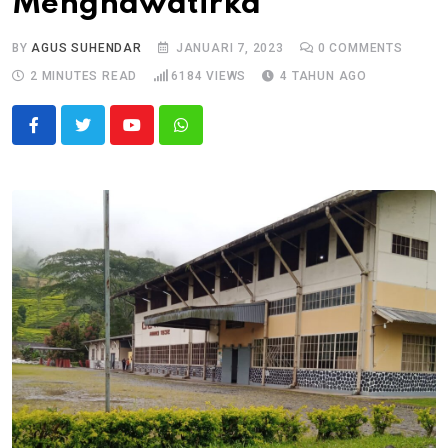
Menghawatirka
BY
AGUS SUHENDAR
JANUARI 7, 2023
0
COMMENTS
2 MINUTES READ
6184
VIEWS
4 TAHUN AGO
Youtube
Whatsapp