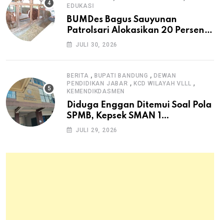
EDUKASI
BUMDes Bagus Sauyunan
Patrolsari Alokasikan 20 Persen
Dana Desa untuk Ketahanan
JULI 30, 2026
Pangan Hewani dan Nabati
,
,
BERITA
BUPATI BANDUNG
DEWAN
,
,
PENDIDIKAN JABAR
KCD WILAYAH VLLL
KEMENDIKDASMEN
Diduga Enggan Ditemui Soal Pola
SPMB, Kepsek SMAN 1
Dayeuhkolot Dikeluhkan Orang
JULI 29, 2026
Tua Siswa