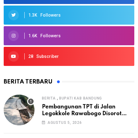
1.3K
Followers
1.6K
Followers
28
Subscriber
BERITA TERBARU
,
BERITA
BUPATI KAB BANDUNG
Pembangunan TPT di Jalan
Legokkole Rawabogo Disorot
Warga, Selesai Tanpa Papan
AGUSTUS 5, 2026
Informasi Proyek