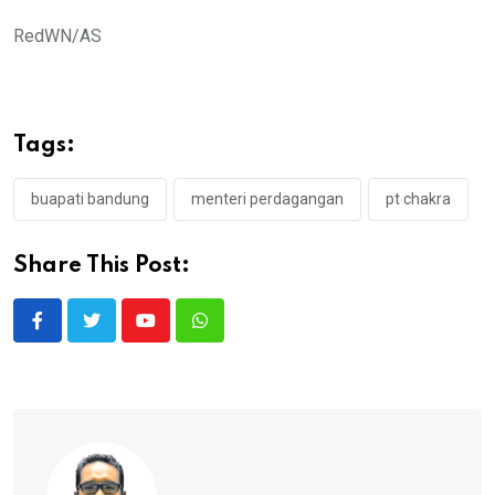
RedWN/AS
Tags:
buapati bandung
menteri perdagangan
pt chakra
Share This Post:
Youtube
Whatsapp