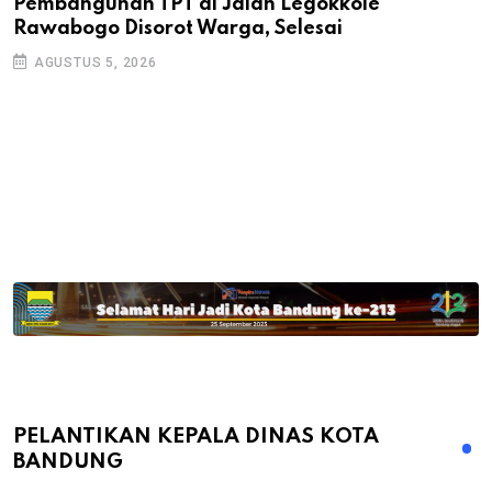
Pembangunan TPT di Jalan Legokkole
K
Rawabogo Disorot Warga, Selesai
D
AGUSTUS 5, 2026
PELANTIKAN KEPALA DINAS KOTA
BANDUNG