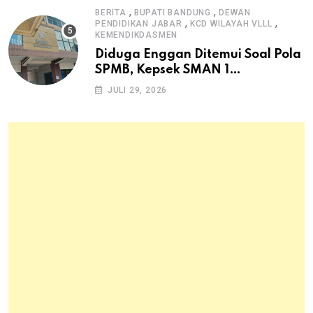
,
,
BERITA
BUPATI BANDUNG
DEWAN
,
,
PENDIDIKAN JABAR
KCD WILAYAH VLLL
KEMENDIKDASMEN
Diduga Enggan Ditemui Soal Pola
SPMB, Kepsek SMAN 1
Dayeuhkolot Dikeluhkan Orang
JULI 29, 2026
Tua Siswa