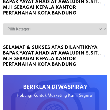
BAPAK YAYAT AHADIAT AWALUDIN S.SIT.,
M.H SEBAGAI KEPALA KANTOR
PERTANAHAN KOTA BANDUNG
Selamat
&
Sukses
atas
SELAMAT & SUKSES ATAS DILANTIKNYA
BAPAK YAYAT AHADIAT AWALUDIN S.SIT.,
Dilantiknya
M.H SEBAGAI KEPALA KANTOR
Bapak
PERTANAHAN KOTA BANDUNG
Yayat
Ahadiat
Awaludin
BERIKLAN DI WASPIRA?
S.SiT.,
M.H
Hubungi Kontak Marketing Kami Segera!
Sebagai
Kepala