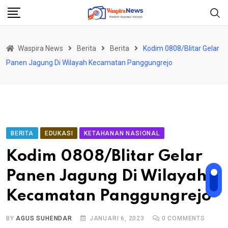
Skip
to
content
Waspira News
Berita
Berita
Kodim 0808/Blitar Gelar
Panen Jagung Di Wilayah Kecamatan Panggungrejo
BERITA
EDUKASI
KETAHANAN NASIONAL
Kodim 0808/Blitar Gelar
Panen Jagung Di Wilayah
Kecamatan Panggungrejo
BY
AGUS SUHENDAR
JANUARI 6, 2023
0
COMMENTS