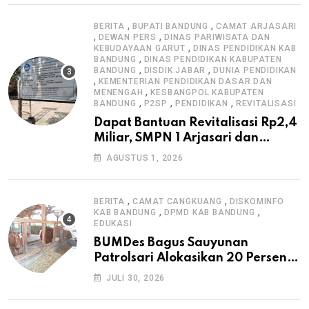
,
,
BERITA
BUPATI BANDUNG
CAMAT ARJASARI
,
,
DEWAN PERS
DINAS PARIWISATA DAN
,
KEBUDAYAAN GARUT
DINAS PENDIDIKAN KAB
,
BANDUNG
DINAS PENDIDIKAN KABUPATEN
,
,
BANDUNG
DISDIK JABAR
DUNIA PENDIDIKAN
,
KEMENTERIAN PENDIDIKAN DASAR DAN
,
MENENGAH
KESBANGPOL KABUPATEN
,
,
,
BANDUNG
P2SP
PENDIDIKAN
REVITALISASI
Dapat Bantuan Revitalisasi Rp2,4
Miliar, SMPN 1 Arjasari dan
Masyarakat Sambut Antusias
AGUSTUS 1, 2026
,
,
BERITA
CAMAT CANGKUANG
DISKOMINFO
,
,
KAB BANDUNG
DPMD KAB BANDUNG
EDUKASI
BUMDes Bagus Sauyunan
Patrolsari Alokasikan 20 Persen
Dana Desa untuk Ketahanan
JULI 30, 2026
Pangan Hewani dan Nabati