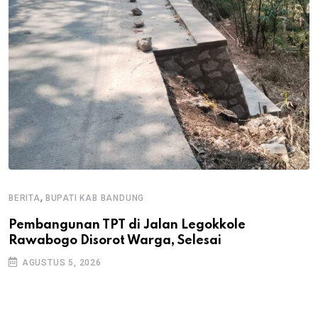
,
BERITA
BUPATI KAB BANDUNG
B
Pembangunan TPT di Jalan Legokkole
K
Rawabogo Disorot Warga, Selesai
D
AGUSTUS 5, 2026