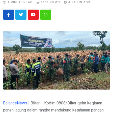
1 MINUTE READ
1151
VIEWS
4 TAHUN AGO
Youtube
Whatsapp
BalanceNews
| Blitar – Kodim 0808/Blitar gelar kegiatan
panen jagung dalam rangka mendukung ketahanan pangan