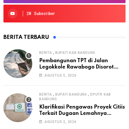
28
Subscriber
BERITA TERBARU
,
BERITA
BUPATI KAB BANDUNG
Pembangunan TPT di Jalan
Legokkole Rawabogo Disorot
Warga, Selesai Tanpa Papan
AGUSTUS 5, 2026
Informasi Proyek
,
,
BERITA
BUPATI BANDUNG
DPUTR KAB
BANDUNG
Klarifikasi Pengawas Proyek Citiis
Terkait Dugaan Lemahnya
Pengawasan K3
AGUSTUS 2, 2026