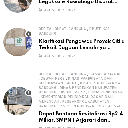
Legokkole Rawabogo Disorot
Warga, Selesai Tanpa Papan
AGUSTUS 5, 2026
Informasi Proyek
,
,
BERITA
BUPATI BANDUNG
DPUTR KAB
BANDUNG
Klarifikasi Pengawas Proyek Citiis
Terkait Dugaan Lemahnya
Pengawasan K3
AGUSTUS 2, 2026
,
,
BERITA
BUPATI BANDUNG
CAMAT ARJASARI
,
,
DEWAN PERS
DINAS PARIWISATA DAN
,
KEBUDAYAAN GARUT
DINAS PENDIDIKAN KAB
,
BANDUNG
DINAS PENDIDIKAN KABUPATEN
,
,
BANDUNG
DISDIK JABAR
DUNIA PENDIDIKAN
,
KEMENTERIAN PENDIDIKAN DASAR DAN
,
MENENGAH
KESBANGPOL KABUPATEN
,
,
,
BANDUNG
P2SP
PENDIDIKAN
REVITALISASI
Dapat Bantuan Revitalisasi Rp2,4
Miliar, SMPN 1 Arjasari dan
Masyarakat Sambut Antusias