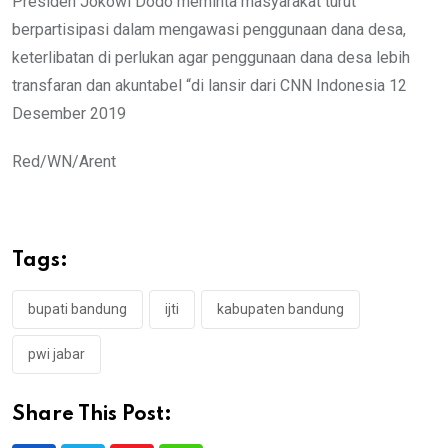
Presiden Jokowi Dodo meminta masyarakat turut
berpartisipasi dalam mengawasi penggunaan dana desa,
keterlibatan di perlukan agar penggunaan dana desa lebih
transfaran dan akuntabel “di lansir dari CNN Indonesia 12
Desember 2019
Red/WN/Arent
Tags:
bupati bandung
ijti
kabupaten bandung
pwi jabar
Share This Post: