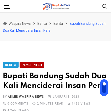
Skip
to
content
Waspira News
Berita
Berita
Bupati Bandung Sudah
Dua Kali Menciderai Insan Pers
BERITA
PEMERINTAH
Bupati Bandung Sudah Dua
Kali Menciderai Insan Pers
BY
ADMIN WASPIRA NEWS
JANUARI 8, 2023
0
COMMENTS
2 MINUTES READ
1496
VIEWS
4 TAHUN AGO