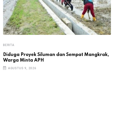
BERITA
B
B
Diduga Proyek Siluman dan Sempat Mangkrak,
Warga Minta APH
P
D
AGUSTUS 9, 2026