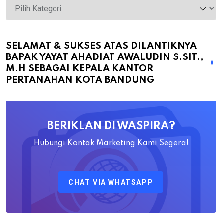
Selamat
&
Sukses
atas
SELAMAT & SUKSES ATAS DILANTIKNYA
BAPAK YAYAT AHADIAT AWALUDIN S.SIT.,
Dilantiknya
M.H SEBAGAI KEPALA KANTOR
Bapak
PERTANAHAN KOTA BANDUNG
Yayat
Ahadiat
Awaludin
BERIKLAN DI WASPIRA?
S.SiT.,
M.H
Hubungi Kontak Marketing Kami Segera!
Sebagai
Kepala
CHAT VIA WHATSAPP
Kantor
Pertanahan
Kota