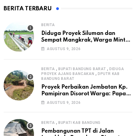
BERITA TERBARU
BERITA
Diduga Proyek Siluman dan
Sempat Mangkrak, Warga Minta
APH Usut Tuntas Pembangunan
AGUSTUS 9, 2026
Irigasi P3-TGAI di Cangkuang
,
,
BERITA
BUPATI BANDUNG BARAT
DIDUGA
,
PROYEK AJANG BANCAKAN
DPUTR KAB
BANDUNG BARAT
Proyek Perbaikan Jembatan Kp.
Pamipiran Disorot Warga: Papan
Informasi Tak Cantumkan PPK,
AGUSTUS 9, 2026
Konsultan, dan Prosedur K3
,
BERITA
BUPATI KAB BANDUNG
Pembangunan TPT di Jalan