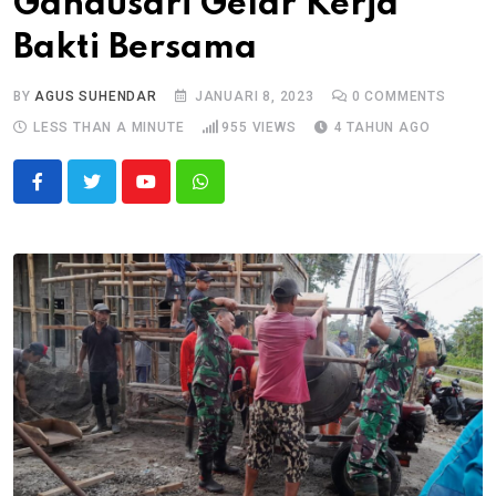
Gandusari Gelar Kerja
Bakti Bersama
BY
AGUS SUHENDAR
JANUARI 8, 2023
0
COMMENTS
LESS THAN A MINUTE
955
VIEWS
4 TAHUN AGO
Youtube
Whatsapp