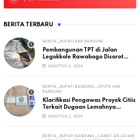
BERITA TERBARU
,
BERITA
BUPATI KAB BANDUNG
Pembangunan TPT di Jalan
Legokkole Rawabogo Disorot
Warga, Selesai Tanpa Papan
AGUSTUS 5, 2026
Informasi Proyek
,
,
BERITA
BUPATI BANDUNG
DPUTR KAB
BANDUNG
Klarifikasi Pengawas Proyek Citiis
Terkait Dugaan Lemahnya
Pengawasan K3
AGUSTUS 2, 2026
,
,
BERITA
BUPATI BANDUNG
CAMAT ARJASARI