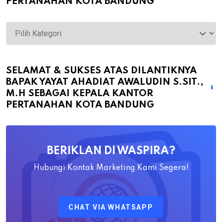
PERTANAHAN KOTA BANDUNG
Selamat
&
Sukses
atas
SELAMAT & SUKSES ATAS DILANTIKNYA
BAPAK YAYAT AHADIAT AWALUDIN S.SIT.,
Dilantiknya
M.H SEBAGAI KEPALA KANTOR
Bapak
PERTANAHAN KOTA BANDUNG
Yayat
Ahadiat
Awaludin
BERIKLAN DI WASPIRA?
S.SiT.,
M.H
Hubungi Kontak Marketing Kami Segera!
Sebagai
Kepala
CHAT VIA WHATSAPP
Kantor