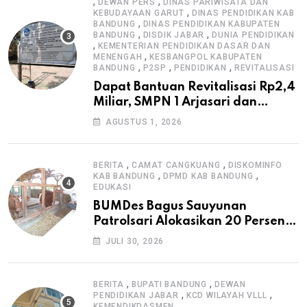
,
,
DEWAN PERS
DINAS PARIWISATA DAN
,
KEBUDAYAAN GARUT
DINAS PENDIDIKAN KAB
,
BANDUNG
DINAS PENDIDIKAN KABUPATEN
,
,
BANDUNG
DISDIK JABAR
DUNIA PENDIDIKAN
,
KEMENTERIAN PENDIDIKAN DASAR DAN
,
MENENGAH
KESBANGPOL KABUPATEN
,
,
,
BANDUNG
P2SP
PENDIDIKAN
REVITALISASI
Dapat Bantuan Revitalisasi Rp2,4
Miliar, SMPN 1 Arjasari dan
Masyarakat Sambut Antusias
AGUSTUS 1, 2026
,
,
BERITA
CAMAT CANGKUANG
DISKOMINFO
,
,
KAB BANDUNG
DPMD KAB BANDUNG
EDUKASI
BUMDes Bagus Sauyunan
Patrolsari Alokasikan 20 Persen
Dana Desa untuk Ketahanan
JULI 30, 2026
Pangan Hewani dan Nabati
,
,
BERITA
BUPATI BANDUNG
DEWAN
,
,
PENDIDIKAN JABAR
KCD WILAYAH VLLL
KEMENDIKDASMEN