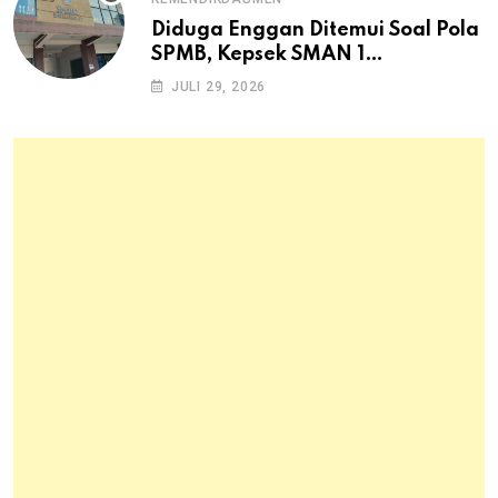
Diduga Enggan Ditemui Soal Pola
SPMB, Kepsek SMAN 1
Dayeuhkolot Dikeluhkan Orang
JULI 29, 2026
Tua Siswa