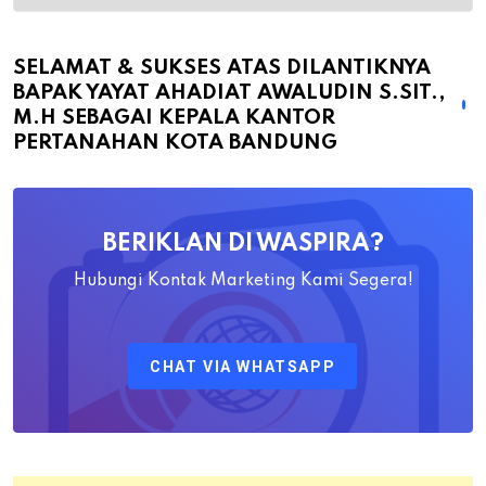
&
Sukses
atas
SELAMAT & SUKSES ATAS DILANTIKNYA
BAPAK YAYAT AHADIAT AWALUDIN S.SIT.,
Dilantiknya
M.H SEBAGAI KEPALA KANTOR
Bapak
PERTANAHAN KOTA BANDUNG
Yayat
Ahadiat
Awaludin
BERIKLAN DI WASPIRA?
S.SiT.,
M.H
Hubungi Kontak Marketing Kami Segera!
Sebagai
Kepala
CHAT VIA WHATSAPP
Kantor
Pertanahan
Kota
Bandung