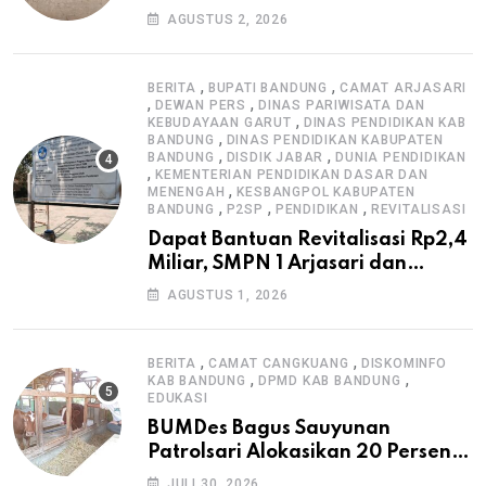
Pengawasan K3
AGUSTUS 2, 2026
,
,
BERITA
BUPATI BANDUNG
CAMAT ARJASARI
,
,
DEWAN PERS
DINAS PARIWISATA DAN
,
KEBUDAYAAN GARUT
DINAS PENDIDIKAN KAB
,
BANDUNG
DINAS PENDIDIKAN KABUPATEN
,
,
BANDUNG
DISDIK JABAR
DUNIA PENDIDIKAN
,
KEMENTERIAN PENDIDIKAN DASAR DAN
,
MENENGAH
KESBANGPOL KABUPATEN
,
,
,
BANDUNG
P2SP
PENDIDIKAN
REVITALISASI
Dapat Bantuan Revitalisasi Rp2,4
Miliar, SMPN 1 Arjasari dan
Masyarakat Sambut Antusias
AGUSTUS 1, 2026
,
,
BERITA
CAMAT CANGKUANG
DISKOMINFO
,
,
KAB BANDUNG
DPMD KAB BANDUNG
EDUKASI
BUMDes Bagus Sauyunan
Patrolsari Alokasikan 20 Persen
Dana Desa untuk Ketahanan
JULI 30, 2026