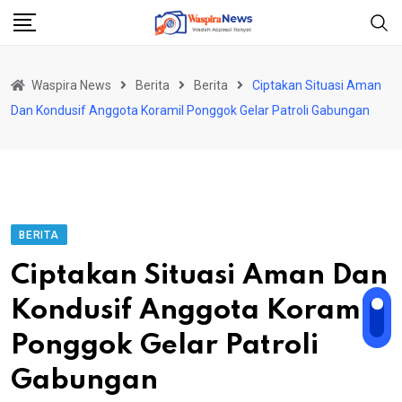
Skip
to
content
Waspira News
Berita
Berita
Ciptakan Situasi Aman
Dan Kondusif Anggota Koramil Ponggok Gelar Patroli Gabungan
BERITA
Ciptakan Situasi Aman Dan
Kondusif Anggota Koramil
Ponggok Gelar Patroli
Gabungan