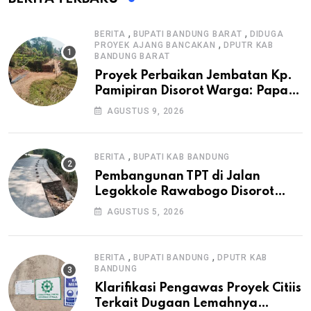
,
,
BERITA
BUPATI BANDUNG BARAT
DIDUGA
,
PROYEK AJANG BANCAKAN
DPUTR KAB
BANDUNG BARAT
Proyek Perbaikan Jembatan Kp.
Pamipiran Disorot Warga: Papan
Informasi Tak Cantumkan PPK,
AGUSTUS 9, 2026
Konsultan, dan Prosedur K3
,
BERITA
BUPATI KAB BANDUNG
Pembangunan TPT di Jalan
Legokkole Rawabogo Disorot
Warga, Selesai Tanpa Papan
AGUSTUS 5, 2026
Informasi Proyek
,
,
BERITA
BUPATI BANDUNG
DPUTR KAB
BANDUNG
Klarifikasi Pengawas Proyek Citiis
Terkait Dugaan Lemahnya