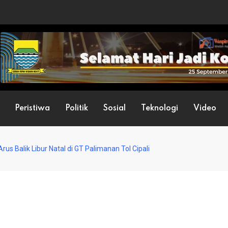
Peristiwa
Politik
Sosial
Teknologi
Video
Arus Balik Libur Natal di GT Palimanan Tol Cipali