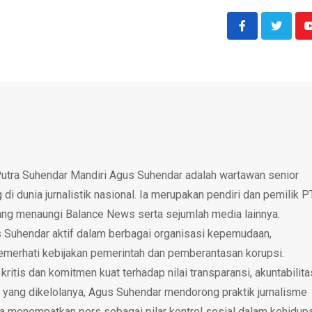
utra Suhendar Mandiri Agus Suhendar adalah wartawan senior
i dunia jurnalistik nasional. Ia merupakan pendiri dan pemilik P
ang menaungi Balance News serta sejumlah media lainnya.
 Suhendar aktif dalam berbagai organisasi kepemudaan,
emerhati kebijakan pemerintah dan pemberantasan korupsi.
tis dan komitmen kuat terhadap nilai transparansi, akuntabilita
 yang dikelolanya, Agus Suhendar mendorong praktik jurnalisme
rta menempatkan pers sebagai pilar kontrol sosial dalam kehidup