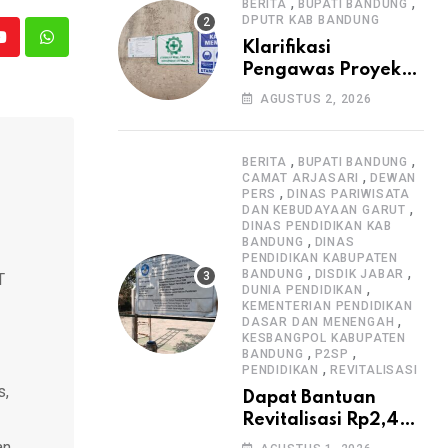
Informasi Proyek
,
,
BERITA
BUPATI BANDUNG
DPUTR KAB BANDUNG
Youtube
Whatsapp
Klarifikasi
Pengawas Proyek
Citiis Terkait
AGUSTUS 2, 2026
Dugaan Lemahnya
Pengawasan K3
,
,
BERITA
BUPATI BANDUNG
,
CAMAT ARJASARI
DEWAN
,
PERS
DINAS PARIWISATA
,
DAN KEBUDAYAAN GARUT
DINAS PENDIDIKAN KAB
,
BANDUNG
DINAS
PENDIDIKAN KABUPATEN
,
,
BANDUNG
DISDIK JABAR
T
,
DUNIA PENDIDIKAN
KEMENTERIAN PENDIDIKAN
,
DASAR DAN MENENGAH
KESBANGPOL KABUPATEN
,
,
BANDUNG
P2SP
,
PENDIDIKAN
REVITALISASI
s,
Dapat Bantuan
Revitalisasi Rp2,4
Miliar, SMPN 1
an