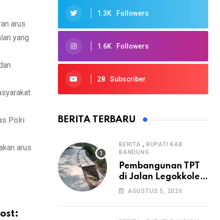
1.3K
Followers
an arus
alan yang
1.6K
Followers
 dan
28
Subscriber
asyarakat
BERITA TERBARU
as Polri
,
BERITA
BUPATI KAB
akan arus
BANDUNG
Pembangunan TPT
di Jalan Legokkole
Rawabogo Disorot
AGUSTUS 5, 2026
Warga, Selesai
Tanpa Papan
ost: