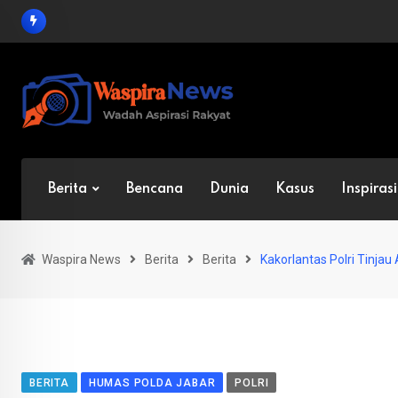
Skip
to
content
Berita
Bencana
Dunia
Kasus
Inspirasi
Waspira News
Berita
Berita
Kakorlantas Polri Tinjau 
BERITA
HUMAS POLDA JABAR
POLRI