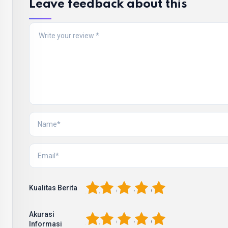
Leave feedback about this
1
2
3
4
5
Kualitas Berita
Akurasi
1
2
3
4
5
Informasi