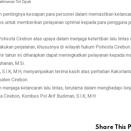
alimanan Tol Cipali
n pentingnya kesiapan para personel dalam memastikan kelancar
rategis untuk memberikan pelayanan optimal kepada para pengguna j
olresta Cirebon atas upaya dalam menjaga ketertiban lalu lintas
ukan perjalanan, khususnya di wilayah hukum Polresta Cirebon.
hir tahun ini diharapkan dapat meningkatkan pelayanan kepada m
uhanan, M.Si.
 S.I.K, M.H, menyampaikan terima kasih atas perhatian Kakorlant
paten Cirebon.
enjaga kelancaran lalu lintas, terutama dalam menghadapi lonj
sta Cirebon, Kombes Pol Arif Budiman, S.I.K, M.H.
Share This P