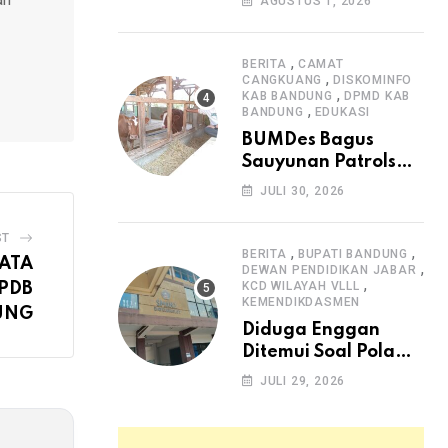
AGUSTUS 1, 2026
Arjasari dan
Masyarakat Sambut
Antusias
,
BERITA
CAMAT
,
CANGKUANG
DISKOMINFO
,
KAB BANDUNG
DPMD KAB
,
BANDUNG
EDUKASI
BUMDes Bagus
Sauyunan Patrolsari
Alokasikan 20
JULI 30, 2026
Persen Dana Desa
untuk Ketahanan
ST
Pangan Hewani dan
,
,
BERITA
BUPATI BANDUNG
ATA
,
Nabati
DEWAN PENDIDIKAN JABAR
,
KCD WILAYAH VLLL
PDB
KEMENDIKDASMEN
UNG
Diduga Enggan
Ditemui Soal Pola
SPMB, Kepsek SMAN
JULI 29, 2026
1 Dayeuhkolot
Dikeluhkan Orang
Tua Siswa