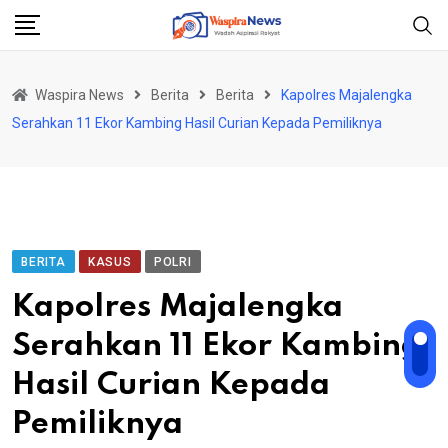
Skip
to
content
Waspira News
Berita
Berita
Kapolres Majalengka
Serahkan 11 Ekor Kambing Hasil Curian Kepada Pemiliknya
BERITA
KASUS
POLRI
Kapolres Majalengka
Serahkan 11 Ekor Kambing
Hasil Curian Kepada
Pemiliknya