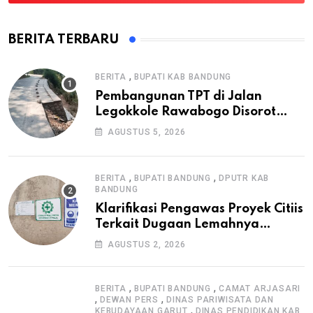
BERITA TERBARU
,
BERITA
BUPATI KAB BANDUNG
Pembangunan TPT di Jalan
Legokkole Rawabogo Disorot
Warga, Selesai Tanpa Papan
AGUSTUS 5, 2026
Informasi Proyek
,
,
BERITA
BUPATI BANDUNG
DPUTR KAB
BANDUNG
Klarifikasi Pengawas Proyek Citiis
Terkait Dugaan Lemahnya
Pengawasan K3
AGUSTUS 2, 2026
,
,
BERITA
BUPATI BANDUNG
CAMAT ARJASARI
,
,
DEWAN PERS
DINAS PARIWISATA DAN
,
KEBUDAYAAN GARUT
DINAS PENDIDIKAN KAB