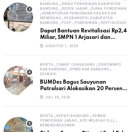
,
BANDUNG
DINAS PENDIDIKAN KABUPATEN
,
,
BANDUNG
DISDIK JABAR
DUNIA PENDIDIKAN
,
KEMENTERIAN PENDIDIKAN DASAR DAN
,
MENENGAH
KESBANGPOL KABUPATEN
,
,
,
BANDUNG
P2SP
PENDIDIKAN
REVITALISASI
Dapat Bantuan Revitalisasi Rp2,4
Miliar, SMPN 1 Arjasari dan
Masyarakat Sambut Antusias
AGUSTUS 1, 2026
,
,
BERITA
CAMAT CANGKUANG
DISKOMINFO
,
,
KAB BANDUNG
DPMD KAB BANDUNG
EDUKASI
BUMDes Bagus Sauyunan
Patrolsari Alokasikan 20 Persen
Dana Desa untuk Ketahanan
JULI 30, 2026
Pangan Hewani dan Nabati
,
,
BERITA
BUPATI BANDUNG
DEWAN
,
,
PENDIDIKAN JABAR
KCD WILAYAH VLLL
KEMENDIKDASMEN