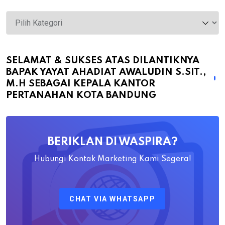
Selamat
&
Sukses
atas
SELAMAT & SUKSES ATAS DILANTIKNYA
BAPAK YAYAT AHADIAT AWALUDIN S.SIT.,
Dilantiknya
M.H SEBAGAI KEPALA KANTOR
Bapak
PERTANAHAN KOTA BANDUNG
Yayat
Ahadiat
Awaludin
BERIKLAN DI WASPIRA?
S.SiT.,
M.H
Hubungi Kontak Marketing Kami Segera!
Sebagai
Kepala
CHAT VIA WHATSAPP
Kantor
Pertanahan