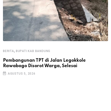
,
BERITA
BUPATI KAB BANDUNG
B
Pembangunan TPT di Jalan Legokkole
K
Rawabogo Disorot Warga, Selesai
D
AGUSTUS 5, 2026