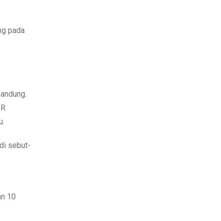
ng pada
Bandung.
PR
u.
di sebut-
an 10