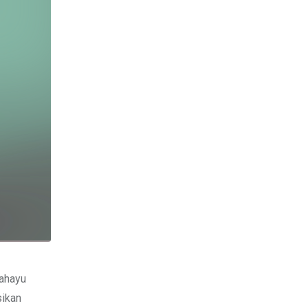
Bapak
Yayat
Ahadiat
Awaludin
S.SiT.,
M.H
Sebagai
Kepala
Kantor
Pertanahan
Kota
Bandung
gahayu
sikan