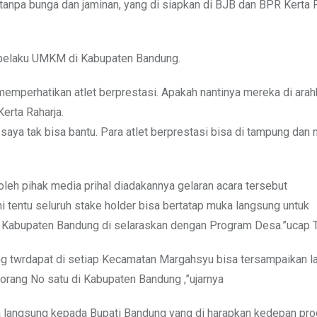
npa bunga dan jaminan, yang di siapkan di BJB dan BPR Kerta R
0 pelaku UMKM di Kabupaten Bandung.
emperhatikan atlet berprestasi. Apakah nantinya mereka di ara
erta Raharja.
saya tak bisa bantu. Para atlet berprestasi bisa di tampung dan 
leh pihak media prihal diadakannya gelaran acara tersebut
tentu seluruh stake holder bisa bertatap muka langsung untuk
 Kabupaten Bandung di selaraskan dengan Program Desa.”ucap T
ng twrdapat di setiap Kecamatan Margahsyu bisa tersampaikan 
orang No satu di Kabupaten Bandung ,”ujarnya
a langsung kepada Bupati Bandung yang di harapkan kedepan pr