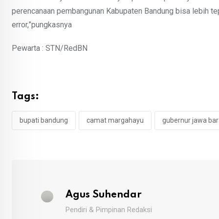
perencanaan pembangunan Kabupaten Bandung bisa lebih tepat
error,”pungkasnya
Pewarta : STN/RedBN
Tags:
bupati bandung
camat margahayu
gubernur jawa bar
Agus Suhendar
Pendiri & Pimpinan Redaksi