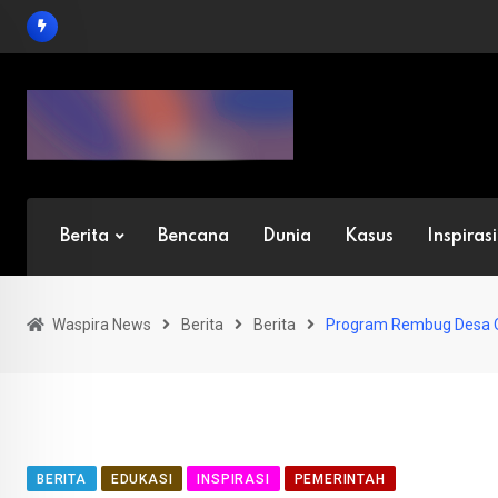
Skip
to
content
Berita
Bencana
Dunia
Kasus
Inspirasi
Waspira News
Berita
Berita
Program Rembug Desa Ol
BERITA
EDUKASI
INSPIRASI
PEMERINTAH