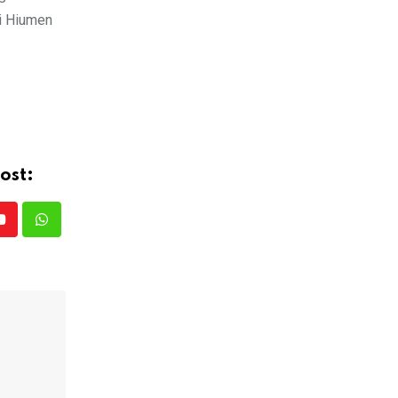
di Hiumen
ost:
Youtube
Whatsapp