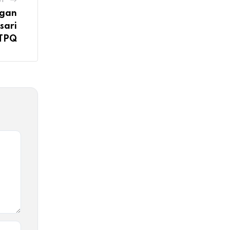
ST
ngan
sari
 TPQ