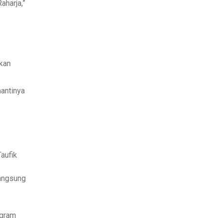
aharja,”
hkan
nantinya
aufik
langsung
ogram