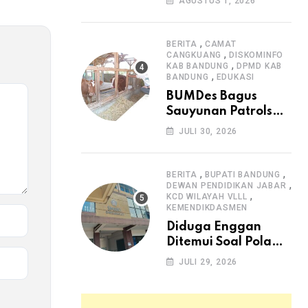
AGUSTUS 1, 2026
Arjasari dan
Masyarakat Sambut
Antusias
,
BERITA
CAMAT
,
CANGKUANG
DISKOMINFO
,
KAB BANDUNG
DPMD KAB
,
BANDUNG
EDUKASI
BUMDes Bagus
Sauyunan Patrolsari
Alokasikan 20
JULI 30, 2026
Persen Dana Desa
untuk Ketahanan
Pangan Hewani dan
,
,
BERITA
BUPATI BANDUNG
,
Nabati
DEWAN PENDIDIKAN JABAR
,
KCD WILAYAH VLLL
KEMENDIKDASMEN
Diduga Enggan
Ditemui Soal Pola
SPMB, Kepsek SMAN
JULI 29, 2026
1 Dayeuhkolot
Dikeluhkan Orang
Tua Siswa