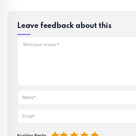
Leave feedback about this
1
2
3
4
5
Kualitas Berita