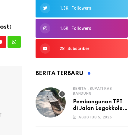
1.3K
Followers
ost:
1.6K
Followers
Youtube
Whatsapp
28
Subscriber
BERITA TERBARU
,
BERITA
BUPATI KAB
BANDUNG
Pembangunan TPT
di Jalan Legokkole
T
Rawabogo Disorot
AGUSTUS 5, 2026
Warga, Selesai
Tanpa Papan