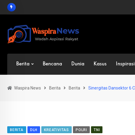
Skip
to
content
Berita
Bencana
Dunia
Kasus
Inspirasi
Waspira News
Berita
Berita
Sinergitas Dansektor 6
BERITA
DLH
KREATIVITAS
POLRI
TNI