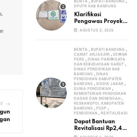
Informasi Proyek
,
,
BERITA
BUPATI BANDUNG
DPUTR KAB BANDUNG
s,
Klarifikasi
Pengawas Proyek
Citiis Terkait
an
AGUSTUS 2, 2026
Dugaan Lemahnya
Pengawasan K3
,
,
BERITA
BUPATI BANDUNG
,
CAMAT ARJASARI
DEWAN
,
PERS
DINAS PARIWISATA
,
DAN KEBUDAYAAN GARUT
DINAS PENDIDIKAN KAB
,
BANDUNG
DINAS
PENDIDIKAN KABUPATEN
,
,
BANDUNG
DISDIK JABAR
,
DUNIA PENDIDIKAN
KEMENTERIAN PENDIDIKAN
,
DASAR DAN MENENGAH
KESBANGPOL KABUPATEN
ST
,
,
BANDUNG
P2SP
ngun
,
PENDIDIKAN
REVITALISASI
ngan
Dapat Bantuan
Revitalisasi Rp2,4
Miliar, SMPN 1