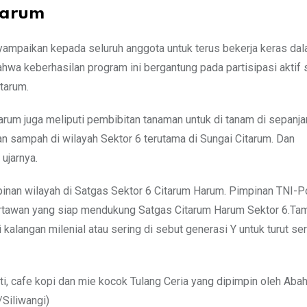
Harum
yampaikan kepada seluruh anggota untuk terus bekerja keras da
hwa keberhasilan program ini bergantung pada partisipasi aktif
tarum.
arum juga meliputi pembibitan tanaman untuk di tanam di sepanjan
an sampah di wilayah Sektor 6 terutama di Sungai Citarum. Dan
ujarnya.
mpinan wilayah di Satgas Sektor 6 Citarum Harum. Pimpinan TNI-Po
rtawan yang siap mendukung Satgas Citarum Harum Sektor 6.Tam
 kalangan milenial atau sering di sebut generasi Y untuk turut ser
perti, cafe kopi dan mie kocok Tulang Ceria yang dipimpin oleh Ab
/Siliwangi)