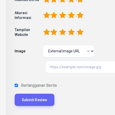
Akurasi
1
2
3
4
5
Informasi
Tampilan
1
2
3
4
5
Website
Image
Berlangganan Berita