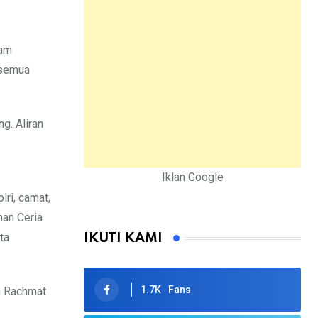
lam
 semua
g. Aliran
Iklan Google
lri, camat,
an Ceria
ta
IKUTI KAMI
1.7K
Fans
ah Rachmat