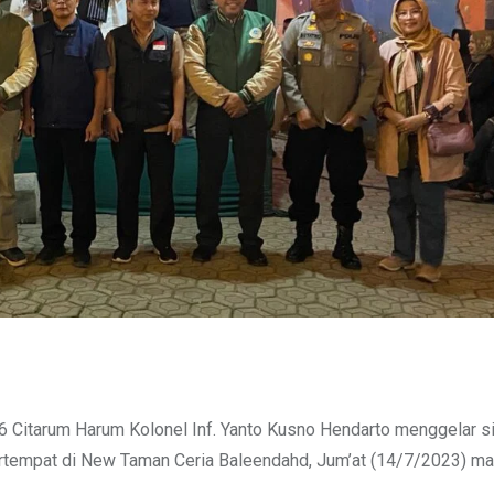
 Citarum Harum Kolonel Inf. Yanto Kusno Hendarto menggelar si
rtempat di New Taman Ceria Baleendahd, Jum’at (14/7/2023) ma