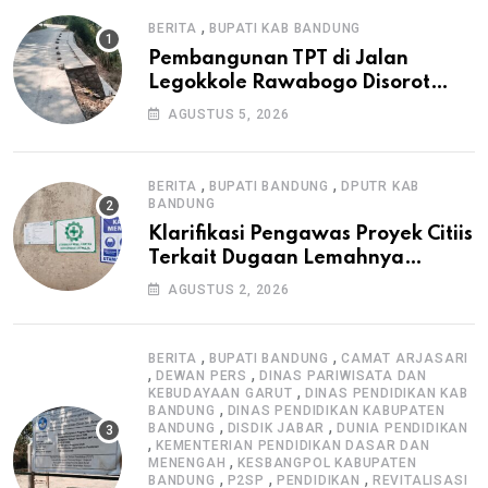
,
BERITA
BUPATI KAB BANDUNG
Pembangunan TPT di Jalan
Legokkole Rawabogo Disorot
Warga, Selesai Tanpa Papan
AGUSTUS 5, 2026
Informasi Proyek
,
,
BERITA
BUPATI BANDUNG
DPUTR KAB
BANDUNG
Klarifikasi Pengawas Proyek Citiis
Terkait Dugaan Lemahnya
Pengawasan K3
AGUSTUS 2, 2026
,
,
BERITA
BUPATI BANDUNG
CAMAT ARJASARI
,
,
DEWAN PERS
DINAS PARIWISATA DAN
,
KEBUDAYAAN GARUT
DINAS PENDIDIKAN KAB
,
BANDUNG
DINAS PENDIDIKAN KABUPATEN
,
,
BANDUNG
DISDIK JABAR
DUNIA PENDIDIKAN
,
KEMENTERIAN PENDIDIKAN DASAR DAN
,
MENENGAH
KESBANGPOL KABUPATEN
,
,
,
BANDUNG
P2SP
PENDIDIKAN
REVITALISASI