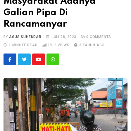
Masyarakat Adanya
Galian Pipa Di
Rancamanyar
BY
AGUS SUHENDAR
JULI 28, 2023
0
COMMENTS
1 MINUTE READ
2813
VIEWS
3 TAHUN AGO
Youtube
Whatsapp