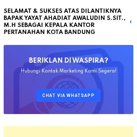
Sukses
atas
SELAMAT & SUKSES ATAS DILANTIKNYA
BAPAK YAYAT AHADIAT AWALUDIN S.SIT.,
Dilantiknya
M.H SEBAGAI KEPALA KANTOR
Bapak
PERTANAHAN KOTA BANDUNG
Yayat
Ahadiat
Awaludin
BERIKLAN DI WASPIRA?
S.SiT.,
M.H
Hubungi Kontak Marketing Kami Segera!
Sebagai
Kepala
CHAT VIA WHATSAPP
Kantor
Pertanahan
Kota
Bandung