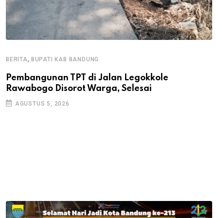
,
BERITA
BUPATI KAB BANDUNG
B
Pembangunan TPT di Jalan Legokkole
K
Rawabogo Disorot Warga, Selesai
D
AGUSTUS 5, 2026