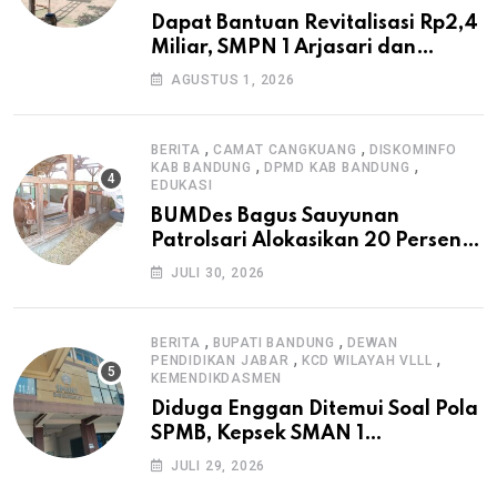
Dapat Bantuan Revitalisasi Rp2,4
Miliar, SMPN 1 Arjasari dan
Masyarakat Sambut Antusias
AGUSTUS 1, 2026
,
,
BERITA
CAMAT CANGKUANG
DISKOMINFO
,
,
KAB BANDUNG
DPMD KAB BANDUNG
EDUKASI
BUMDes Bagus Sauyunan
Patrolsari Alokasikan 20 Persen
Dana Desa untuk Ketahanan
JULI 30, 2026
Pangan Hewani dan Nabati
,
,
BERITA
BUPATI BANDUNG
DEWAN
,
,
PENDIDIKAN JABAR
KCD WILAYAH VLLL
KEMENDIKDASMEN
Diduga Enggan Ditemui Soal Pola
SPMB, Kepsek SMAN 1
Dayeuhkolot Dikeluhkan Orang
JULI 29, 2026
Tua Siswa