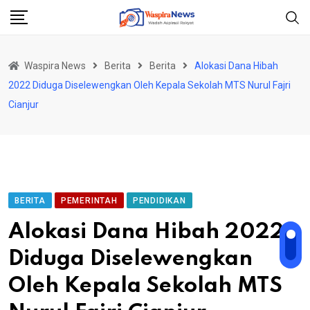
Skip
to
content
Waspira News
Berita
Berita
Alokasi Dana Hibah
2022 Diduga Diselewengkan Oleh Kepala Sekolah MTS Nurul Fajri
Cianjur
BERITA
PEMERINTAH
PENDIDIKAN
Alokasi Dana Hibah 2022
Diduga Diselewengkan
Oleh Kepala Sekolah MTS