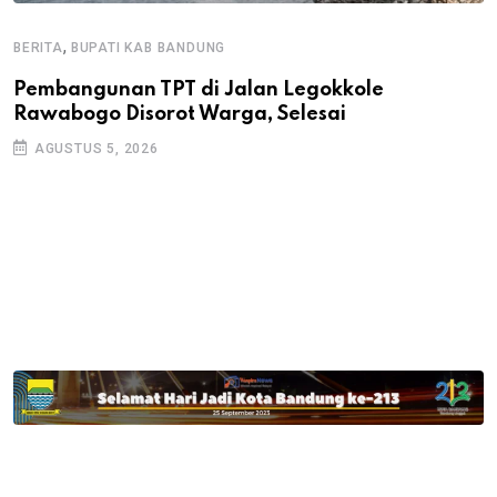
,
BERITA
BUPATI KAB BANDUNG
B
Pembangunan TPT di Jalan Legokkole
K
Rawabogo Disorot Warga, Selesai
D
AGUSTUS 5, 2026