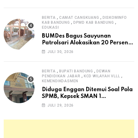
,
,
BERITA
CAMAT CANGKUANG
DISKOMINFO
,
,
KAB BANDUNG
DPMD KAB BANDUNG
EDUKASI
BUMDes Bagus Sauyunan
Patrolsari Alokasikan 20 Persen
Dana Desa untuk Ketahanan
JULI 30, 2026
Pangan Hewani dan Nabati
,
,
BERITA
BUPATI BANDUNG
DEWAN
,
,
PENDIDIKAN JABAR
KCD WILAYAH VLLL
KEMENDIKDASMEN
Diduga Enggan Ditemui Soal Pola
SPMB, Kepsek SMAN 1
Dayeuhkolot Dikeluhkan Orang
JULI 29, 2026
Tua Siswa