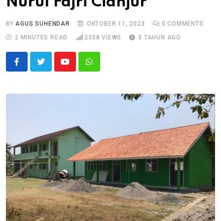
Nurul Fajri Cianjur
BY
AGUS SUHENDAR
OKTOBER 11, 2023
0
COMMENTS
2 MINUTES READ
2358
VIEWS
3 TAHUN AGO
Youtube
Whatsapp