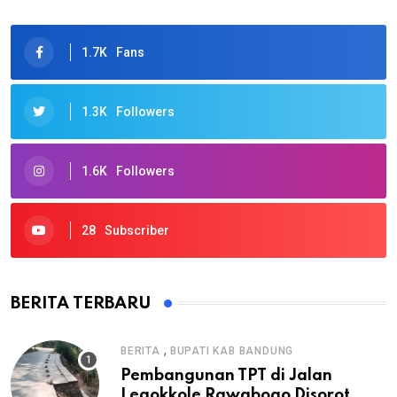
1.7K
Fans
1.3K
Followers
1.6K
Followers
28
Subscriber
BERITA TERBARU
,
BERITA
BUPATI KAB BANDUNG
Pembangunan TPT di Jalan
Legokkole Rawabogo Disorot