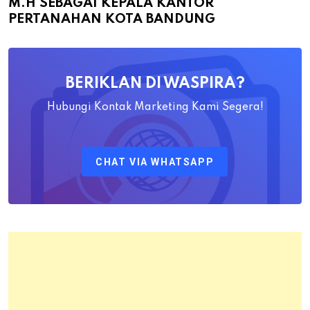
M.H SEBAGAI KEPALA KANTOR
Bapak
PERTANAHAN KOTA BANDUNG
Yayat
Ahadiat
Awaludin
BERIKLAN DI WASPIRA?
S.SiT.,
M.H
Hubungi Kontak Marketing Kami Segera!
Sebagai
Kepala
CHAT VIA WHATSAPP
Kantor
Pertanahan
Kota
Bandung