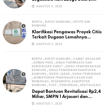
Warga, Selesai Tanpa Papan
AGUSTUS 5, 2026
Informasi Proyek
,
,
BERITA
BUPATI BANDUNG
DPUTR KAB
BANDUNG
Klarifikasi Pengawas Proyek Citiis
Terkait Dugaan Lemahnya
Pengawasan K3
AGUSTUS 2, 2026
,
,
BERITA
BUPATI BANDUNG
CAMAT ARJASARI
,
,
DEWAN PERS
DINAS PARIWISATA DAN
,
KEBUDAYAAN GARUT
DINAS PENDIDIKAN KAB
,
BANDUNG
DINAS PENDIDIKAN KABUPATEN
,
,
BANDUNG
DISDIK JABAR
DUNIA PENDIDIKAN
,
KEMENTERIAN PENDIDIKAN DASAR DAN
,
MENENGAH
KESBANGPOL KABUPATEN
,
,
,
BANDUNG
P2SP
PENDIDIKAN
REVITALISASI
Dapat Bantuan Revitalisasi Rp2,4
Miliar, SMPN 1 Arjasari dan
Masyarakat Sambut Antusias
AGUSTUS 1, 2026