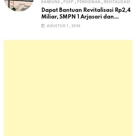
,
,
,
BANDUNG
P2SP
PENDIDIKAN
REVITALISASI
Dapat Bantuan Revitalisasi Rp2,4
Miliar, SMPN 1 Arjasari dan
Masyarakat Sambut Antusias
AGUSTUS 1, 2026