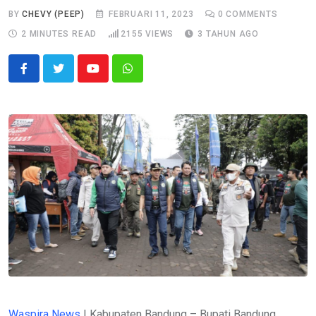
BY
CHEVY (PEEP)
FEBRUARI 11, 2023
0
COMMENTS
2 MINUTES READ
2155
VIEWS
3 TAHUN AGO
Youtube
Whatsapp
Waspira News
| Kabupaten Bandung – Bupati Bandung