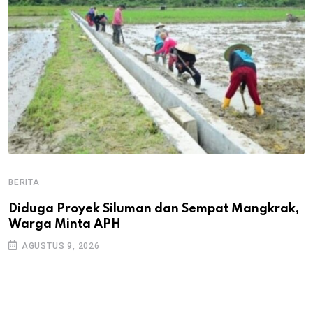
BERITA
B
B
Diduga Proyek Siluman dan Sempat Mangkrak,
Warga Minta APH
P
D
AGUSTUS 9, 2026