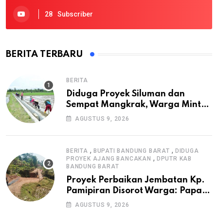
28
Subscriber
BERITA TERBARU
BERITA
Diduga Proyek Siluman dan
Sempat Mangkrak, Warga Minta
APH Usut Tuntas Pembangunan
AGUSTUS 9, 2026
Irigasi P3-TGAI di Cangkuang
,
,
BERITA
BUPATI BANDUNG BARAT
DIDUGA
,
PROYEK AJANG BANCAKAN
DPUTR KAB
BANDUNG BARAT
Proyek Perbaikan Jembatan Kp.
Pamipiran Disorot Warga: Papan
Informasi Tak Cantumkan PPK,
AGUSTUS 9, 2026
Konsultan, dan Prosedur K3