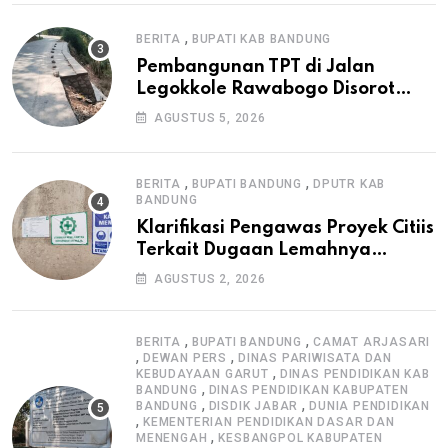
,
BERITA
BUPATI KAB BANDUNG
Pembangunan TPT di Jalan
Legokkole Rawabogo Disorot
Warga, Selesai Tanpa Papan
AGUSTUS 5, 2026
Informasi Proyek
,
,
BERITA
BUPATI BANDUNG
DPUTR KAB
BANDUNG
Klarifikasi Pengawas Proyek Citiis
Terkait Dugaan Lemahnya
Pengawasan K3
AGUSTUS 2, 2026
,
,
BERITA
BUPATI BANDUNG
CAMAT ARJASARI
,
,
DEWAN PERS
DINAS PARIWISATA DAN
,
KEBUDAYAAN GARUT
DINAS PENDIDIKAN KAB
,
BANDUNG
DINAS PENDIDIKAN KABUPATEN
,
,
BANDUNG
DISDIK JABAR
DUNIA PENDIDIKAN
,
KEMENTERIAN PENDIDIKAN DASAR DAN
,
MENENGAH
KESBANGPOL KABUPATEN