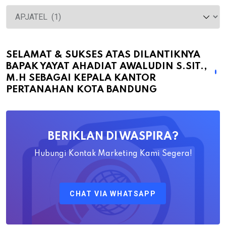
Selamat
&
Sukses
atas
SELAMAT & SUKSES ATAS DILANTIKNYA
BAPAK YAYAT AHADIAT AWALUDIN S.SIT.,
Dilantiknya
M.H SEBAGAI KEPALA KANTOR
Bapak
PERTANAHAN KOTA BANDUNG
Yayat
Ahadiat
Awaludin
BERIKLAN DI WASPIRA?
S.SiT.,
M.H
Hubungi Kontak Marketing Kami Segera!
Sebagai
Kepala
CHAT VIA WHATSAPP
Kantor
Pertanahan
Kota