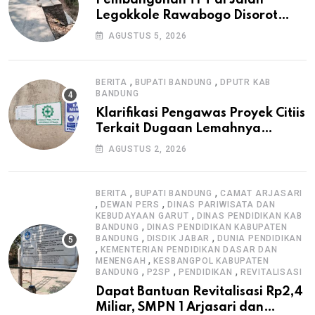
Legokkole Rawabogo Disorot
Warga, Selesai Tanpa Papan
AGUSTUS 5, 2026
Informasi Proyek
,
,
BERITA
BUPATI BANDUNG
DPUTR KAB
BANDUNG
Klarifikasi Pengawas Proyek Citiis
Terkait Dugaan Lemahnya
Pengawasan K3
AGUSTUS 2, 2026
,
,
BERITA
BUPATI BANDUNG
CAMAT ARJASARI
,
,
DEWAN PERS
DINAS PARIWISATA DAN
,
KEBUDAYAAN GARUT
DINAS PENDIDIKAN KAB
,
BANDUNG
DINAS PENDIDIKAN KABUPATEN
,
,
BANDUNG
DISDIK JABAR
DUNIA PENDIDIKAN
,
KEMENTERIAN PENDIDIKAN DASAR DAN
,
MENENGAH
KESBANGPOL KABUPATEN
,
,
,
BANDUNG
P2SP
PENDIDIKAN
REVITALISASI
Dapat Bantuan Revitalisasi Rp2,4
Miliar, SMPN 1 Arjasari dan