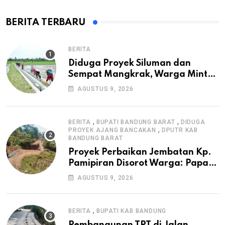
BERITA TERBARU
BERITA
Diduga Proyek Siluman dan
Sempat Mangkrak, Warga Minta
APH Usut Tuntas Pembangunan
AGUSTUS 9, 2026
Irigasi P3-TGAI di Cangkuang
,
,
BERITA
BUPATI BANDUNG BARAT
DIDUGA
,
PROYEK AJANG BANCAKAN
DPUTR KAB
BANDUNG BARAT
Proyek Perbaikan Jembatan Kp.
Pamipiran Disorot Warga: Papan
Informasi Tak Cantumkan PPK,
AGUSTUS 9, 2026
Konsultan, dan Prosedur K3
,
BERITA
BUPATI KAB BANDUNG
Pembangunan TPT di Jalan