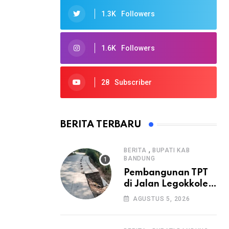
1.3K
Followers
1.6K
Followers
28
Subscriber
BERITA TERBARU
,
BERITA
BUPATI KAB
BANDUNG
Pembangunan TPT
di Jalan Legokkole
Rawabogo Disorot
AGUSTUS 5, 2026
Warga, Selesai
Tanpa Papan