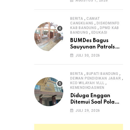
AGUSTUS 1, 2026
Arjasari dan
Masyarakat Sambut
Antusias
,
BERITA
CAMAT
,
CANGKUANG
DISKOMINFO
,
KAB BANDUNG
DPMD KAB
,
BANDUNG
EDUKASI
BUMDes Bagus
Sauyunan Patrolsari
Alokasikan 20
JULI 30, 2026
Persen Dana Desa
untuk Ketahanan
Pangan Hewani dan
,
,
BERITA
BUPATI BANDUNG
,
Nabati
DEWAN PENDIDIKAN JABAR
,
KCD WILAYAH VLLL
KEMENDIKDASMEN
Diduga Enggan
Ditemui Soal Pola
SPMB, Kepsek SMAN
JULI 29, 2026
1 Dayeuhkolot
Dikeluhkan Orang
Tua Siswa