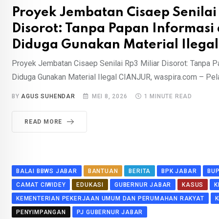
Proyek Jembatan Cisaep Senilai 
Disorot: Tanpa Papan Informasi
Diduga Gunakan Material Ilegal
Proyek Jembatan Cisaep Senilai Rp3 Miliar Disorot: Tanpa P
Diduga Gunakan Material Ilegal CIANJUR, waspira.com – Pel
BY
AGUS SUHENDAR
MEI 8, 2026
1 MINUTE READ
READ MORE
BALAI BBWS JABAR
BANTUAN
BERITA
BPK JABAR
BU
CAMAT CIWIDEY
EDUKASI
GUBERNUR JABAR
KASUS
K
KEMENTERIAN PEKERJAAN UMUM DAN PERUMAHAN RAKYAT
K
PENYIMPANGAN
PJ GUBERNUR JABAR