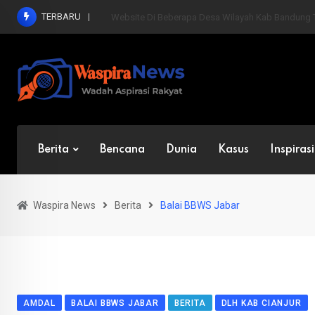
Skip
TERBARU
SMAN 1 Baleendah Laksanakan SPMB Secara Bersih
to
content
Berita
Bencana
Dunia
Kasus
Inspirasi
Waspira News
Berita
Balai BBWS Jabar
AMDAL
BALAI BBWS JABAR
BERITA
DLH KAB CIANJUR