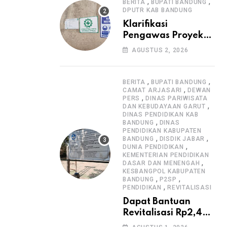
Informasi Proyek
,
,
BERITA
BUPATI BANDUNG
DPUTR KAB BANDUNG
Klarifikasi
Pengawas Proyek
Citiis Terkait
AGUSTUS 2, 2026
Dugaan Lemahnya
Pengawasan K3
,
,
BERITA
BUPATI BANDUNG
,
CAMAT ARJASARI
DEWAN
,
PERS
DINAS PARIWISATA
,
DAN KEBUDAYAAN GARUT
DINAS PENDIDIKAN KAB
,
BANDUNG
DINAS
PENDIDIKAN KABUPATEN
,
,
BANDUNG
DISDIK JABAR
,
DUNIA PENDIDIKAN
KEMENTERIAN PENDIDIKAN
,
DASAR DAN MENENGAH
KESBANGPOL KABUPATEN
,
,
BANDUNG
P2SP
,
PENDIDIKAN
REVITALISASI
Dapat Bantuan
Revitalisasi Rp2,4
Miliar, SMPN 1