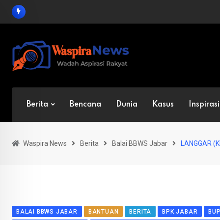
Skip
to
content
Berita
Bencana
Dunia
Kasus
Inspirasi
Waspira News
Berita
Balai BBWS Jabar
LANGGAR (K
BALAI BBWS JABAR
BANTUAN
BERITA
BPK JABAR
BU