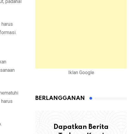
ut, padahal
 harus
formasi.
kan
ksanaan
Iklan Google
 mematuhi
BERLANGGANAN
 harus
.
Dapatkan Berita