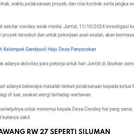
trak, waktu pelaksanaan proyek, dan nilai kontrak serta jangka w
 sekitar ciwidey awak media. Jum’at, 11/10/2024 investigasi k
si proyek tersebut dan untuk pekerjaan asal-asalan, akan bermasa
leh Kelompok Gandasoli Hejo Desa Panyocokan
 adanya aktivitas para pekerja untuk hari Jum’at di liburkan sem
rkait adanya beberapa masalah terkait pelaksanaan kepada ketua 
agi di luar, seakan alergi terhadap wartawan.
elanjutnya untuk menemui kepala Desa Ciwidey hal yang sama. 
 katanya sakit.
 LAWANG RW 27 SEPERTI SILUMAN