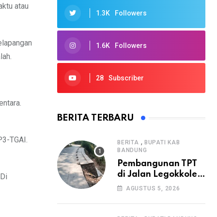
aktu atau
1.3K
Followers
elapangan
1.6K
Followers
lah.
28
Subscriber
entara.
BERITA TERBARU
P3-TGAI.
,
BERITA
BUPATI KAB
BANDUNG
Pembangunan TPT
di Jalan Legokkole
Di
Rawabogo Disorot
AGUSTUS 5, 2026
Warga, Selesai
Tanpa Papan