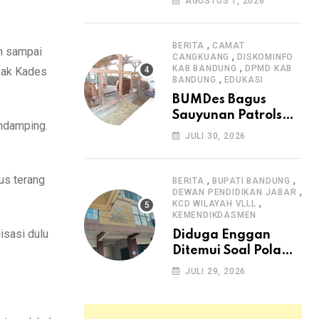
AGUSTUS 1, 2026
Arjasari dan
Masyarakat Sambut
Antusias
,
BERITA
CAMAT
in sampai
,
CANGKUANG
DISKOMINFO
,
KAB BANDUNG
DPMD KAB
 pak Kades
,
BANDUNG
EDUKASI
BUMDes Bagus
Sauyunan Patrolsari
endamping.
Alokasikan 20
JULI 30, 2026
Persen Dana Desa
untuk Ketahanan
Pangan Hewani dan
us terang
,
,
BERITA
BUPATI BANDUNG
,
Nabati
DEWAN PENDIDIKAN JABAR
,
KCD WILAYAH VLLL
KEMENDIKDASMEN
isasi dulu
Diduga Enggan
Ditemui Soal Pola
SPMB, Kepsek SMAN
JULI 29, 2026
1 Dayeuhkolot
Dikeluhkan Orang
Tua Siswa