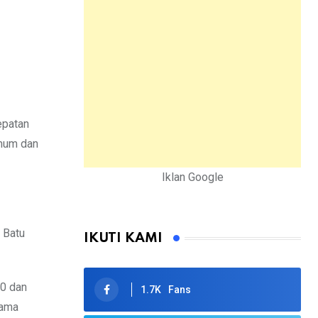
epatan
umum dan
Iklan Google
 Batu
IKUTI KAMI
10 dan
1.7K
Fans
nama