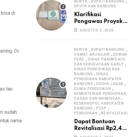
Informasi Proyek
,
,
BERITA
BUPATI BANDUNG
DPUTR KAB BANDUNG
bisa di
Klarifikasi
Pengawas Proyek
Citiis Terkait
AGUSTUS 2, 2026
Dugaan Lemahnya
Pengawasan K3
,
,
BERITA
BUPATI BANDUNG
ening. Di
,
CAMAT ARJASARI
DEWAN
,
PERS
DINAS PARIWISATA
,
DAN KEBUDAYAAN GARUT
DINAS PENDIDIKAN KAB
,
BANDUNG
DINAS
PENDIDIKAN KABUPATEN
,
,
BANDUNG
DISDIK JABAR
,
as tau
DUNIA PENDIDIKAN
KEMENTERIAN PENDIDIKAN
,
DASAR DAN MENENGAH
KESBANGPOL KABUPATEN
,
,
BANDUNG
P2SP
un sudah
,
PENDIDIKAN
REVITALISASI
untuk nama
Dapat Bantuan
Revitalisasi Rp2,4
Miliar, SMPN 1