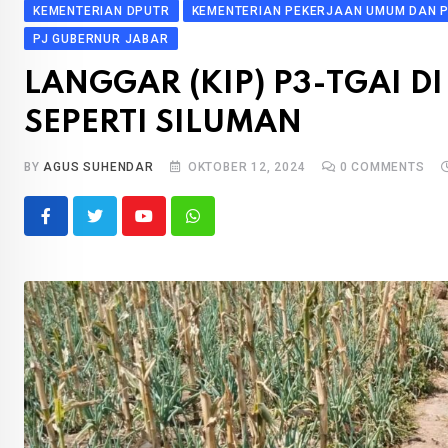
KEMENTERIAN DPUTR
KEMENTERIAN PEKERJAAN UMUM DAN 
PJ GUBERNUR JABAR
LANGGAR (KIP) P3-TGAI D
SEPERTI SILUMAN
BY
AGUS SUHENDAR
OKTOBER 12, 2024
0
COMMENTS
Youtube
Whatsapp