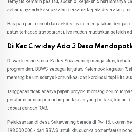
Ternyata kemarin pas tau, sudah di kerjakan 5 hari lamanya. 
seharusnya ada kesepakatan bersama kepala desa atau pun 
Harapan pun muncul dari sekdes, yang mengatakan dengan di
patuh terhadap transparansi. Iya mudah-mudahkan setelah a
Di Kec Ciwidey Ada 3 Desa Mendapat
Di waktu yang sama. Kades Sukawening mengatakan, kebetul
program dari. BBWS sebagai lanjutan. Kelompok kegiatan ‘Sah
memang belum adanya komunikasi dan kordinasi tapi kita sud
Tanggapan tidak adanya papan proyek, memang belum terpasang
peraturan sesuai perundang-undangan yang berlaku, kaitan d
sesuai dengan RAB.
Pelaksanaan di desa Sukawening berada di Rw 16, ukuran be
198.000.000,- dari BBWS untuk khususnya pemanfaatan peng