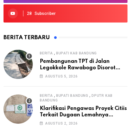
28
Subscriber
BERITA TERBARU
,
BERITA
BUPATI KAB BANDUNG
Pembangunan TPT di Jalan
Legokkole Rawabogo Disorot
Warga, Selesai Tanpa Papan
AGUSTUS 5, 2026
Informasi Proyek
,
,
BERITA
BUPATI BANDUNG
DPUTR KAB
BANDUNG
Klarifikasi Pengawas Proyek Citiis
Terkait Dugaan Lemahnya
Pengawasan K3
AGUSTUS 2, 2026