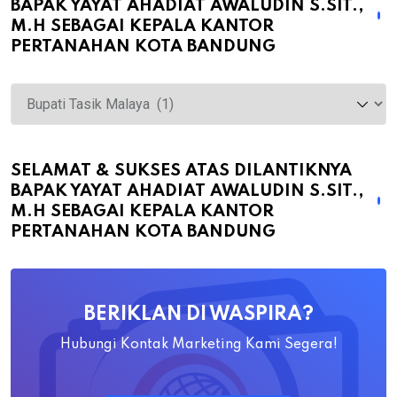
BAPAK YAYAT AHADIAT AWALUDIN S.SIT.,
M.H SEBAGAI KEPALA KANTOR
PERTANAHAN KOTA BANDUNG
Selamat
&
Sukses
atas
SELAMAT & SUKSES ATAS DILANTIKNYA
BAPAK YAYAT AHADIAT AWALUDIN S.SIT.,
Dilantiknya
M.H SEBAGAI KEPALA KANTOR
Bapak
PERTANAHAN KOTA BANDUNG
Yayat
Ahadiat
Awaludin
BERIKLAN DI WASPIRA?
S.SiT.,
M.H
Hubungi Kontak Marketing Kami Segera!
Sebagai
Kepala