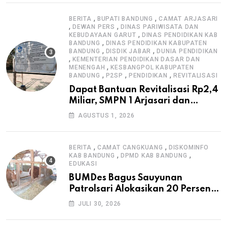
,
,
BERITA
BUPATI BANDUNG
CAMAT ARJASARI
,
,
DEWAN PERS
DINAS PARIWISATA DAN
,
KEBUDAYAAN GARUT
DINAS PENDIDIKAN KAB
,
BANDUNG
DINAS PENDIDIKAN KABUPATEN
,
,
BANDUNG
DISDIK JABAR
DUNIA PENDIDIKAN
,
KEMENTERIAN PENDIDIKAN DASAR DAN
,
MENENGAH
KESBANGPOL KABUPATEN
,
,
,
BANDUNG
P2SP
PENDIDIKAN
REVITALISASI
Dapat Bantuan Revitalisasi Rp2,4
Miliar, SMPN 1 Arjasari dan
Masyarakat Sambut Antusias
AGUSTUS 1, 2026
,
,
BERITA
CAMAT CANGKUANG
DISKOMINFO
,
,
KAB BANDUNG
DPMD KAB BANDUNG
EDUKASI
BUMDes Bagus Sauyunan
Patrolsari Alokasikan 20 Persen
Dana Desa untuk Ketahanan
JULI 30, 2026
Pangan Hewani dan Nabati