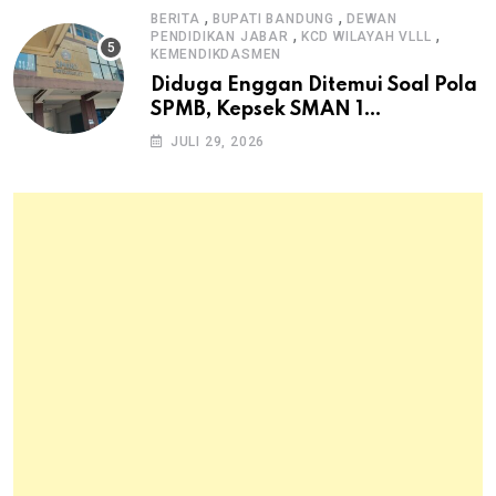
,
,
BERITA
BUPATI BANDUNG
DEWAN
,
,
PENDIDIKAN JABAR
KCD WILAYAH VLLL
KEMENDIKDASMEN
Diduga Enggan Ditemui Soal Pola
SPMB, Kepsek SMAN 1
Dayeuhkolot Dikeluhkan Orang
JULI 29, 2026
Tua Siswa