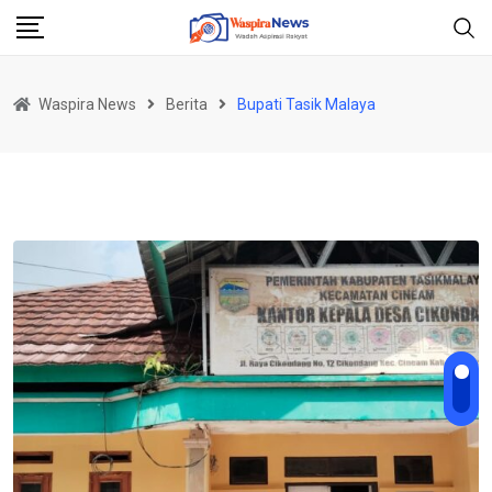
Skip
to
content
Waspira News
Berita
Bupati Tasik Malaya