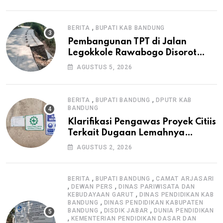
Konsultan, dan Prosedur K3
,
BERITA
BUPATI KAB BANDUNG
Pembangunan TPT di Jalan
Legokkole Rawabogo Disorot
Warga, Selesai Tanpa Papan
AGUSTUS 5, 2026
Informasi Proyek
,
,
BERITA
BUPATI BANDUNG
DPUTR KAB
BANDUNG
Klarifikasi Pengawas Proyek Citiis
Terkait Dugaan Lemahnya
Pengawasan K3
AGUSTUS 2, 2026
,
,
BERITA
BUPATI BANDUNG
CAMAT ARJASARI
,
,
DEWAN PERS
DINAS PARIWISATA DAN
,
KEBUDAYAAN GARUT
DINAS PENDIDIKAN KAB
,
BANDUNG
DINAS PENDIDIKAN KABUPATEN
,
,
BANDUNG
DISDIK JABAR
DUNIA PENDIDIKAN
,
KEMENTERIAN PENDIDIKAN DASAR DAN