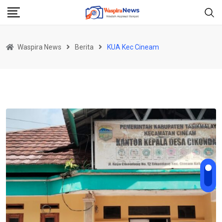
Skip
to
content
Waspira News
Berita
KUA Kec Cineam