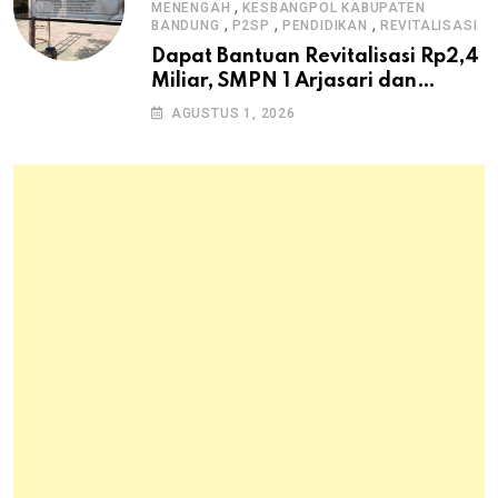
,
MENENGAH
KESBANGPOL KABUPATEN
,
,
,
BANDUNG
P2SP
PENDIDIKAN
REVITALISASI
Dapat Bantuan Revitalisasi Rp2,4
Miliar, SMPN 1 Arjasari dan
Masyarakat Sambut Antusias
AGUSTUS 1, 2026