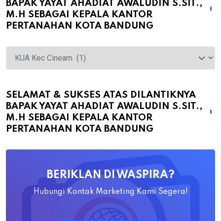
BAPAK YAYAT AHADIAT AWALUDIN S.SIT.,
M.H SEBAGAI KEPALA KANTOR
PERTANAHAN KOTA BANDUNG
Selamat
&
Sukses
atas
SELAMAT & SUKSES ATAS DILANTIKNYA
BAPAK YAYAT AHADIAT AWALUDIN S.SIT.,
Dilantiknya
M.H SEBAGAI KEPALA KANTOR
Bapak
PERTANAHAN KOTA BANDUNG
Yayat
Ahadiat
Awaludin
BERIKLAN DI WASPIRA?
S.SiT.,
M.H
Hubungi Kontak Marketing Kami Segera!
Sebagai
Kepala