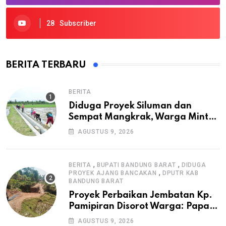
28
Subscriber
BERITA TERBARU
BERITA
Diduga Proyek Siluman dan
Sempat Mangkrak, Warga Minta
APH Usut Tuntas Pembangunan
AGUSTUS 9, 2026
Irigasi P3-TGAI di Cangkuang
,
,
BERITA
BUPATI BANDUNG BARAT
DIDUGA
,
PROYEK AJANG BANCAKAN
DPUTR KAB
BANDUNG BARAT
Proyek Perbaikan Jembatan Kp.
Pamipiran Disorot Warga: Papan
Informasi Tak Cantumkan PPK,
AGUSTUS 9, 2026