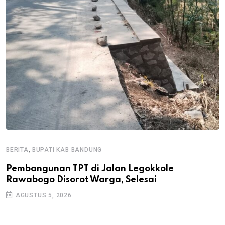
,
BERITA
BUPATI KAB BANDUNG
B
Pembangunan TPT di Jalan Legokkole
K
Rawabogo Disorot Warga, Selesai
D
AGUSTUS 5, 2026