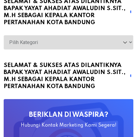
SELAMAT & SUKSES ATAS DILANTIKNYA
BAPAK YAYAT AHADIAT AWALUDIN S.SIT.,
M.H SEBAGAI KEPALA KANTOR
PERTANAHAN KOTA BANDUNG
Selamat
&
Sukses
atas
SELAMAT & SUKSES ATAS DILANTIKNYA
BAPAK YAYAT AHADIAT AWALUDIN S.SIT.,
Dilantiknya
M.H SEBAGAI KEPALA KANTOR
Bapak
PERTANAHAN KOTA BANDUNG
Yayat
Ahadiat
Awaludin
BERIKLAN DI WASPIRA?
S.SiT.,
M.H
Hubungi Kontak Marketing Kami Segera!
Sebagai