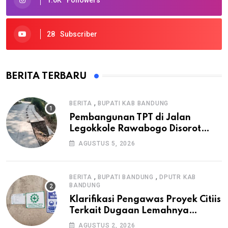
28
Subscriber
BERITA TERBARU
,
BERITA
BUPATI KAB BANDUNG
Pembangunan TPT di Jalan
Legokkole Rawabogo Disorot
Warga, Selesai Tanpa Papan
AGUSTUS 5, 2026
Informasi Proyek
,
,
BERITA
BUPATI BANDUNG
DPUTR KAB
BANDUNG
Klarifikasi Pengawas Proyek Citiis
Terkait Dugaan Lemahnya
Pengawasan K3
AGUSTUS 2, 2026