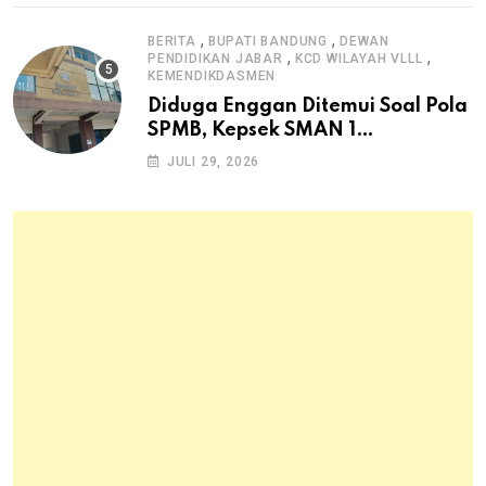
,
,
BERITA
BUPATI BANDUNG
DEWAN
,
,
PENDIDIKAN JABAR
KCD WILAYAH VLLL
KEMENDIKDASMEN
Diduga Enggan Ditemui Soal Pola
SPMB, Kepsek SMAN 1
Dayeuhkolot Dikeluhkan Orang
JULI 29, 2026
Tua Siswa