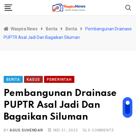
Skip
to
content
Waspira News
Berita
Berita
Pembangunan Drainase
PUPTR Asal Jadi Dan Bagaikan Siluman
BERITA
KASUS
PEMERINTAH
Pembangunan Drainase
PUPTR Asal Jadi Dan
Bagaikan Siluman
BY
AGUS SUHENDAR
MEI 31, 2023
0
COMMENTS