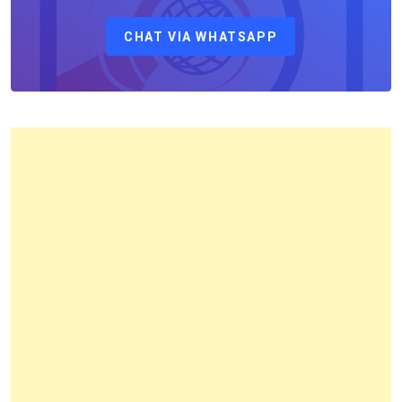
Kepala
CHAT VIA WHATSAPP
Kantor
Pertanahan
Kota
Bandung