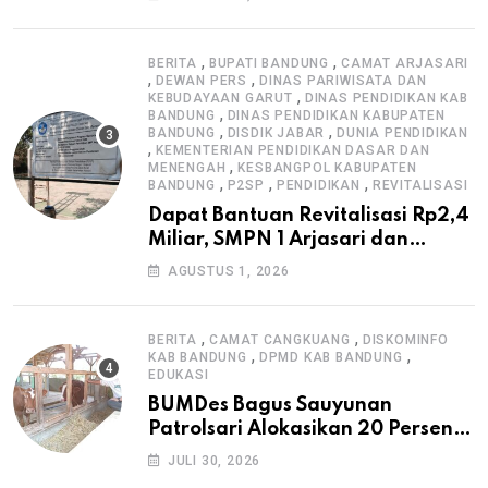
,
,
BERITA
BUPATI BANDUNG
CAMAT ARJASARI
,
,
DEWAN PERS
DINAS PARIWISATA DAN
,
KEBUDAYAAN GARUT
DINAS PENDIDIKAN KAB
,
BANDUNG
DINAS PENDIDIKAN KABUPATEN
,
,
BANDUNG
DISDIK JABAR
DUNIA PENDIDIKAN
,
KEMENTERIAN PENDIDIKAN DASAR DAN
,
MENENGAH
KESBANGPOL KABUPATEN
,
,
,
BANDUNG
P2SP
PENDIDIKAN
REVITALISASI
Dapat Bantuan Revitalisasi Rp2,4
Miliar, SMPN 1 Arjasari dan
Masyarakat Sambut Antusias
AGUSTUS 1, 2026
,
,
BERITA
CAMAT CANGKUANG
DISKOMINFO
,
,
KAB BANDUNG
DPMD KAB BANDUNG
EDUKASI
BUMDes Bagus Sauyunan
Patrolsari Alokasikan 20 Persen
Dana Desa untuk Ketahanan
JULI 30, 2026
Pangan Hewani dan Nabati