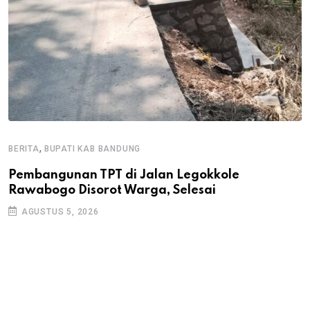
,
BERITA
BUPATI KAB BANDUNG
B
Pembangunan TPT di Jalan Legokkole
K
Rawabogo Disorot Warga, Selesai
D
AGUSTUS 5, 2026