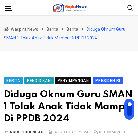
Skip
to
content
Waspira News
Berita
Berita
Diduga Oknum Guru
SMAN 1 Tolak Anak Tidak Mampu Di PPDB 2024
BERITA
PENDIDIKAN
PENYIMPANGAN
PRESIDEN RI
Diduga Oknum Guru SMAN
1 Tolak Anak Tidak Mampu
Di PPDB 2024
BY
AGUS SUHENDAR
AGUSTUS 1, 2024
0
COMMENTS