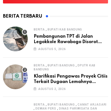
BERITA TERBARU
,
BERITA
BUPATI KAB BANDUNG
Pembangunan TPT di Jalan
Legokkole Rawabogo Disorot
Warga, Selesai Tanpa Papan
AGUSTUS 5, 2026
Informasi Proyek
,
,
BERITA
BUPATI BANDUNG
DPUTR KAB
BANDUNG
Klarifikasi Pengawas Proyek Citiis
Terkait Dugaan Lemahnya
Pengawasan K3
AGUSTUS 2, 2026
,
,
BERITA
BUPATI BANDUNG
CAMAT ARJASARI
,
,
DEWAN PERS
DINAS PARIWISATA DAN