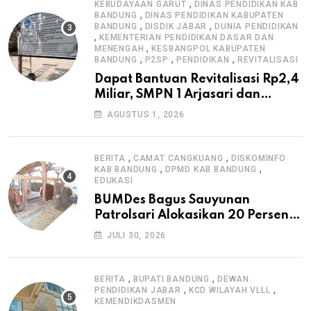
,
KEBUDAYAAN GARUT
DINAS PENDIDIKAN KAB
,
BANDUNG
DINAS PENDIDIKAN KABUPATEN
,
,
BANDUNG
DISDIK JABAR
DUNIA PENDIDIKAN
,
KEMENTERIAN PENDIDIKAN DASAR DAN
,
MENENGAH
KESBANGPOL KABUPATEN
,
,
,
BANDUNG
P2SP
PENDIDIKAN
REVITALISASI
Dapat Bantuan Revitalisasi Rp2,4
Miliar, SMPN 1 Arjasari dan
Masyarakat Sambut Antusias
AGUSTUS 1, 2026
,
,
BERITA
CAMAT CANGKUANG
DISKOMINFO
,
,
KAB BANDUNG
DPMD KAB BANDUNG
EDUKASI
BUMDes Bagus Sauyunan
Patrolsari Alokasikan 20 Persen
Dana Desa untuk Ketahanan
JULI 30, 2026
Pangan Hewani dan Nabati
,
,
BERITA
BUPATI BANDUNG
DEWAN
,
,
PENDIDIKAN JABAR
KCD WILAYAH VLLL
KEMENDIKDASMEN