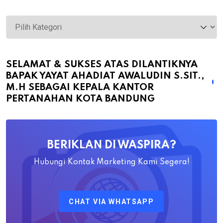
Selamat
&
Sukses
atas
SELAMAT & SUKSES ATAS DILANTIKNYA
BAPAK YAYAT AHADIAT AWALUDIN S.SIT.,
Dilantiknya
M.H SEBAGAI KEPALA KANTOR
Bapak
PERTANAHAN KOTA BANDUNG
Yayat
Ahadiat
Awaludin
BERIKLAN DI WASPIRA?
S.SiT.,
M.H
Hubungi Kontak Marketing Kami Segera!
Sebagai
Kepala
CHAT VIA WHATSAPP
Kantor
Pertanahan