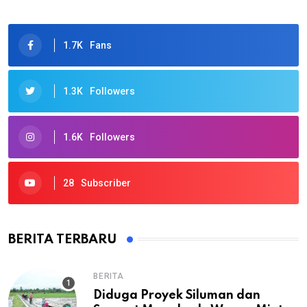
1.7K
Fans
1.3K
Followers
1.6K
Followers
28
Subscriber
BERITA TERBARU
BERITA
Diduga Proyek Siluman dan