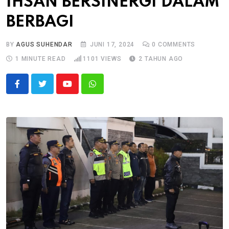
IHSAN BERSINERGI DALAM
BERBAGI
BY
AGUS SUHENDAR
JUNI 17, 2024
0
COMMENTS
1 MINUTE READ
1101
VIEWS
2 TAHUN AGO
Youtube
Whatsapp