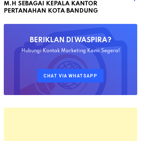
M.H SEBAGAI KEPALA KANTOR
Bapak
PERTANAHAN KOTA BANDUNG
Yayat
Ahadiat
Awaludin
BERIKLAN DI WASPIRA?
S.SiT.,
M.H
Hubungi Kontak Marketing Kami Segera!
Sebagai
Kepala
CHAT VIA WHATSAPP
Kantor
Pertanahan
Kota
Bandung