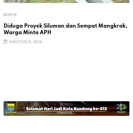
BERITA
B
B
Diduga Proyek Siluman dan Sempat Mangkrak,
Warga Minta APH
P
D
AGUSTUS 9, 2026