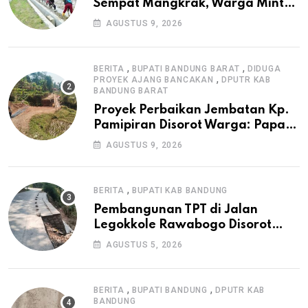
Sempat Mangkrak, Warga Minta
APH Usut Tuntas Pembangunan
AGUSTUS 9, 2026
Irigasi P3-TGAI di Cangkuang
,
,
BERITA
BUPATI BANDUNG BARAT
DIDUGA
,
PROYEK AJANG BANCAKAN
DPUTR KAB
BANDUNG BARAT
Proyek Perbaikan Jembatan Kp.
Pamipiran Disorot Warga: Papan
Informasi Tak Cantumkan PPK,
AGUSTUS 9, 2026
Konsultan, dan Prosedur K3
,
BERITA
BUPATI KAB BANDUNG
Pembangunan TPT di Jalan
Legokkole Rawabogo Disorot
Warga, Selesai Tanpa Papan
AGUSTUS 5, 2026
Informasi Proyek
,
,
BERITA
BUPATI BANDUNG
DPUTR KAB
BANDUNG