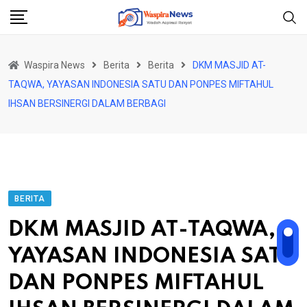
Skip
to
content
Waspira News
Berita
Berita
DKM MASJID AT-
TAQWA, YAYASAN INDONESIA SATU DAN PONPES MIFTAHUL
IHSAN BERSINERGI DALAM BERBAGI
BERITA
DKM MASJID AT-TAQWA,
YAYASAN INDONESIA SATU
DAN PONPES MIFTAHUL