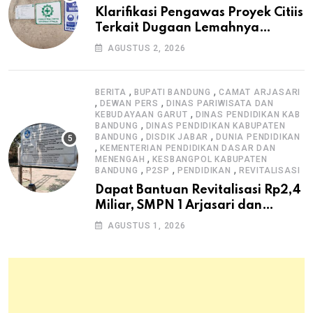
Klarifikasi Pengawas Proyek Citiis
Terkait Dugaan Lemahnya
Pengawasan K3
AGUSTUS 2, 2026
,
,
BERITA
BUPATI BANDUNG
CAMAT ARJASARI
,
,
DEWAN PERS
DINAS PARIWISATA DAN
,
KEBUDAYAAN GARUT
DINAS PENDIDIKAN KAB
,
BANDUNG
DINAS PENDIDIKAN KABUPATEN
,
,
BANDUNG
DISDIK JABAR
DUNIA PENDIDIKAN
,
KEMENTERIAN PENDIDIKAN DASAR DAN
,
MENENGAH
KESBANGPOL KABUPATEN
,
,
,
BANDUNG
P2SP
PENDIDIKAN
REVITALISASI
Dapat Bantuan Revitalisasi Rp2,4
Miliar, SMPN 1 Arjasari dan
Masyarakat Sambut Antusias
AGUSTUS 1, 2026