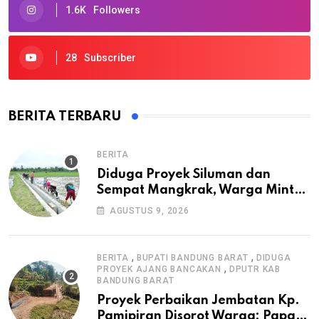
1.6K
Followers
28
Subscriber
BERITA TERBARU
BERITA
Diduga Proyek Siluman dan
Sempat Mangkrak, Warga Minta
APH Usut Tuntas Pembangunan
AGUSTUS 9, 2026
Irigasi P3-TGAI di Cangkuang
,
,
BERITA
BUPATI BANDUNG BARAT
DIDUGA
,
PROYEK AJANG BANCAKAN
DPUTR KAB
BANDUNG BARAT
Proyek Perbaikan Jembatan Kp.
Pamipiran Disorot Warga: Papan