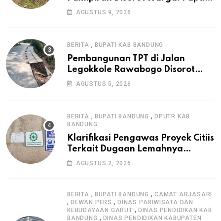
Informasi Tak Cantumkan PPK,
AGUSTUS 9, 2026
Konsultan, dan Prosedur K3
,
BERITA
BUPATI KAB BANDUNG
Pembangunan TPT di Jalan
Legokkole Rawabogo Disorot
Warga, Selesai Tanpa Papan
AGUSTUS 5, 2026
Informasi Proyek
,
,
BERITA
BUPATI BANDUNG
DPUTR KAB
BANDUNG
Klarifikasi Pengawas Proyek Citiis
Terkait Dugaan Lemahnya
Pengawasan K3
AGUSTUS 2, 2026
,
,
BERITA
BUPATI BANDUNG
CAMAT ARJASARI
,
,
DEWAN PERS
DINAS PARIWISATA DAN
,
KEBUDAYAAN GARUT
DINAS PENDIDIKAN KAB
,
BANDUNG
DINAS PENDIDIKAN KABUPATEN