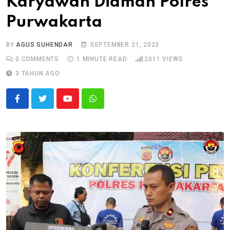
Karyawan Diaman Polres
Purwakarta
BY
AGUS SUHENDAR
SEPTEMBER 21, 2023
0
COMMENTS
1 MINUTE READ
2011
VIEWS
3 TAHUN AGO
Youtube
Whatsapp