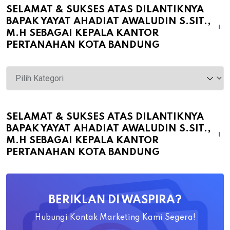
SELAMAT & SUKSES ATAS DILANTIKNYA
BAPAK YAYAT AHADIAT AWALUDIN S.SIT.,
M.H SEBAGAI KEPALA KANTOR
PERTANAHAN KOTA BANDUNG
Selamat
&
Sukses
atas
SELAMAT & SUKSES ATAS DILANTIKNYA
BAPAK YAYAT AHADIAT AWALUDIN S.SIT.,
Dilantiknya
M.H SEBAGAI KEPALA KANTOR
Bapak
PERTANAHAN KOTA BANDUNG
Yayat
Ahadiat
Awaludin
BERIKLAN DI WASPIRA?
S.SiT.,
M.H
Hubungi Kontak Marketing Kami Segera!