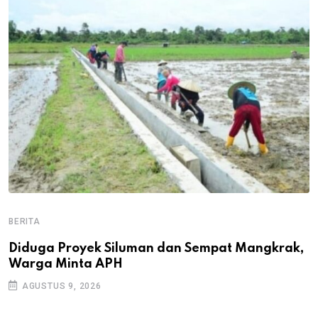
BERITA
B
B
Diduga Proyek Siluman dan Sempat Mangkrak,
Warga Minta APH
P
D
AGUSTUS 9, 2026