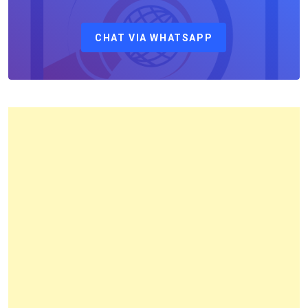
Sebagai
Kepala
CHAT VIA WHATSAPP
Kantor
Pertanahan
Kota
Bandung