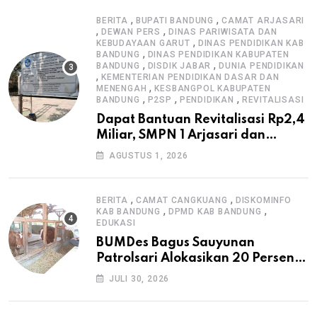
,
,
BERITA
BUPATI BANDUNG
CAMAT ARJASARI
,
,
DEWAN PERS
DINAS PARIWISATA DAN
,
KEBUDAYAAN GARUT
DINAS PENDIDIKAN KAB
,
BANDUNG
DINAS PENDIDIKAN KABUPATEN
,
,
BANDUNG
DISDIK JABAR
DUNIA PENDIDIKAN
,
KEMENTERIAN PENDIDIKAN DASAR DAN
,
MENENGAH
KESBANGPOL KABUPATEN
,
,
,
BANDUNG
P2SP
PENDIDIKAN
REVITALISASI
Dapat Bantuan Revitalisasi Rp2,4
Miliar, SMPN 1 Arjasari dan
Masyarakat Sambut Antusias
AGUSTUS 1, 2026
,
,
BERITA
CAMAT CANGKUANG
DISKOMINFO
,
,
KAB BANDUNG
DPMD KAB BANDUNG
EDUKASI
BUMDes Bagus Sauyunan
Patrolsari Alokasikan 20 Persen
Dana Desa untuk Ketahanan
JULI 30, 2026
Pangan Hewani dan Nabati