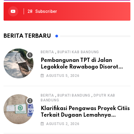
28
Subscriber
BERITA TERBARU
,
BERITA
BUPATI KAB BANDUNG
Pembangunan TPT di Jalan
Legokkole Rawabogo Disorot
Warga, Selesai Tanpa Papan
AGUSTUS 5, 2026
Informasi Proyek
,
,
BERITA
BUPATI BANDUNG
DPUTR KAB
BANDUNG
Klarifikasi Pengawas Proyek Citiis
Terkait Dugaan Lemahnya
Pengawasan K3
AGUSTUS 2, 2026