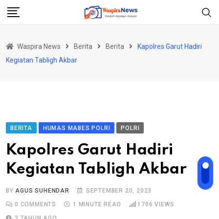
Skip
to
content
Waspira News
Berita
Berita
Kapolres Garut Hadiri
Kegiatan Tabligh Akbar
BERITA
HUMAS MABES POLRI
POLRI
Kapolres Garut Hadiri
Kegiatan Tabligh Akbar
BY
AGUS SUHENDAR
SEPTEMBER 20, 2023
0
COMMENTS
1 MINUTE READ
1706
VIEWS
3 TAHUN AGO