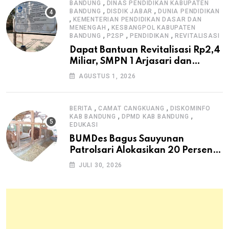
,
BANDUNG
DINAS PENDIDIKAN KABUPATEN
,
,
BANDUNG
DISDIK JABAR
DUNIA PENDIDIKAN
,
KEMENTERIAN PENDIDIKAN DASAR DAN
,
MENENGAH
KESBANGPOL KABUPATEN
,
,
,
BANDUNG
P2SP
PENDIDIKAN
REVITALISASI
Dapat Bantuan Revitalisasi Rp2,4
Miliar, SMPN 1 Arjasari dan
Masyarakat Sambut Antusias
AGUSTUS 1, 2026
,
,
BERITA
CAMAT CANGKUANG
DISKOMINFO
,
,
KAB BANDUNG
DPMD KAB BANDUNG
EDUKASI
BUMDes Bagus Sauyunan
Patrolsari Alokasikan 20 Persen
Dana Desa untuk Ketahanan
JULI 30, 2026
Pangan Hewani dan Nabati