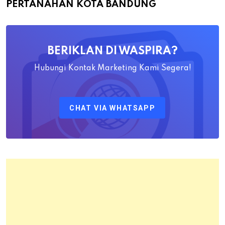
PERTANAHAN KOTA BANDUNG
Yayat
Ahadiat
Awaludin
BERIKLAN DI WASPIRA?
S.SiT.,
M.H
Hubungi Kontak Marketing Kami Segera!
Sebagai
Kepala
CHAT VIA WHATSAPP
Kantor
Pertanahan
Kota
Bandung