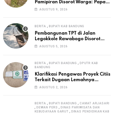
Pamipiran Disorot Warga: Papan
Informasi Tak Cantumkan PPK,
AGUSTUS 9, 2026
Konsultan, dan Prosedur K3
,
BERITA
BUPATI KAB BANDUNG
Pembangunan TPT di Jalan
Legokkole Rawabogo Disorot
Warga, Selesai Tanpa Papan
AGUSTUS 5, 2026
Informasi Proyek
,
,
BERITA
BUPATI BANDUNG
DPUTR KAB
BANDUNG
Klarifikasi Pengawas Proyek Citiis
Terkait Dugaan Lemahnya
Pengawasan K3
AGUSTUS 2, 2026
,
,
BERITA
BUPATI BANDUNG
CAMAT ARJASARI
,
,
DEWAN PERS
DINAS PARIWISATA DAN
,
KEBUDAYAAN GARUT
DINAS PENDIDIKAN KAB