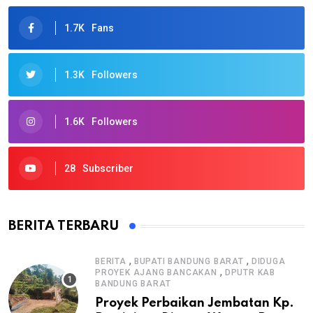
1.7K
Fans
1.3K
Followers
1.6K
Followers
28
Subscriber
BERITA TERBARU
,
,
BERITA
BUPATI BANDUNG BARAT
DIDUGA
,
PROYEK AJANG BANCAKAN
DPUTR KAB
BANDUNG BARAT
Proyek Perbaikan Jembatan Kp.