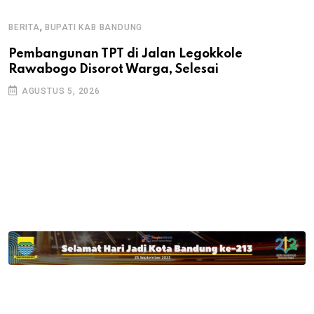
,
BERITA
BUPATI KAB BANDUNG
B
Pembangunan TPT di Jalan Legokkole
K
Rawabogo Disorot Warga, Selesai
D
AGUSTUS 5, 2026