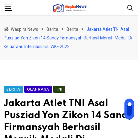
Skip
to
content
Waspira News
Berita
Berita
Jakarta Atlet TNI Asal
Pusziad Yon Zikon 14 Sandy Firmansyah Berhasil Meraih Medali Di
Kejuaraan Internasional WKF 2022
BERITA
OLAHRAGA
TNI
Jakarta Atlet TNI Asal
Pusziad Yon Zikon 14 Sandy
Firmansyah Berhasil