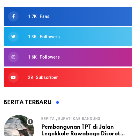
1.7K
Fans
1.3K
Followers
1.6K
Followers
28
Subscriber
BERITA TERBARU
,
BERITA
BUPATI KAB BANDUNG
Pembangunan TPT di Jalan
Legokkole Rawabogo Disorot