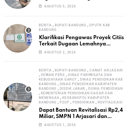
Warga, Selesai Tanpa Papan
AGUSTUS 5, 2026
Informasi Proyek
,
,
BERITA
BUPATI BANDUNG
DPUTR KAB
BANDUNG
Klarifikasi Pengawas Proyek Citiis
Terkait Dugaan Lemahnya
Pengawasan K3
AGUSTUS 2, 2026
,
,
BERITA
BUPATI BANDUNG
CAMAT ARJASARI
,
,
DEWAN PERS
DINAS PARIWISATA DAN
,
KEBUDAYAAN GARUT
DINAS PENDIDIKAN KAB
,
BANDUNG
DINAS PENDIDIKAN KABUPATEN
,
,
BANDUNG
DISDIK JABAR
DUNIA PENDIDIKAN
,
KEMENTERIAN PENDIDIKAN DASAR DAN
,
MENENGAH
KESBANGPOL KABUPATEN
,
,
,
BANDUNG
P2SP
PENDIDIKAN
REVITALISASI
Dapat Bantuan Revitalisasi Rp2,4
Miliar, SMPN 1 Arjasari dan
Masyarakat Sambut Antusias
AGUSTUS 1, 2026