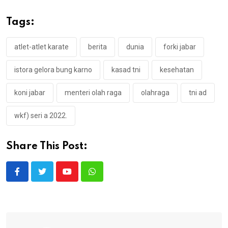
Tags:
atlet-atlet karate
berita
dunia
forki jabar
istora gelora bung karno
kasad tni
kesehatan
koni jabar
menteri olah raga
olahraga
tni ad
wkf) seri a 2022.
Share This Post:
Youtube
Whatsapp