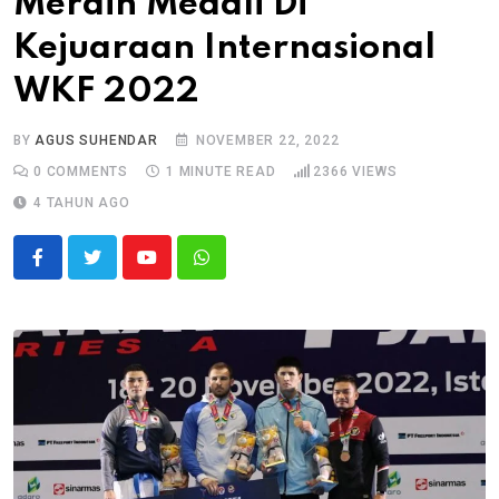
Meraih Medali Di
Kejuaraan Internasional
WKF 2022
BY
AGUS SUHENDAR
NOVEMBER 22, 2022
0
COMMENTS
1 MINUTE READ
2366
VIEWS
4 TAHUN AGO
Youtube
Whatsapp