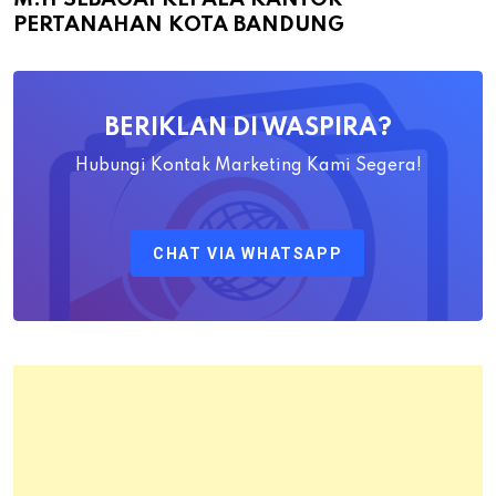
Bapak
PERTANAHAN KOTA BANDUNG
Yayat
Ahadiat
Awaludin
BERIKLAN DI WASPIRA?
S.SiT.,
M.H
Hubungi Kontak Marketing Kami Segera!
Sebagai
Kepala
CHAT VIA WHATSAPP
Kantor
Pertanahan
Kota
Bandung