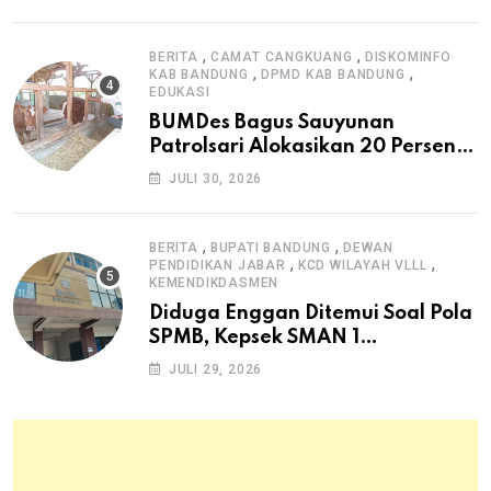
,
,
BERITA
CAMAT CANGKUANG
DISKOMINFO
,
,
KAB BANDUNG
DPMD KAB BANDUNG
EDUKASI
BUMDes Bagus Sauyunan
Patrolsari Alokasikan 20 Persen
Dana Desa untuk Ketahanan
JULI 30, 2026
Pangan Hewani dan Nabati
,
,
BERITA
BUPATI BANDUNG
DEWAN
,
,
PENDIDIKAN JABAR
KCD WILAYAH VLLL
KEMENDIKDASMEN
Diduga Enggan Ditemui Soal Pola
SPMB, Kepsek SMAN 1
Dayeuhkolot Dikeluhkan Orang
JULI 29, 2026
Tua Siswa