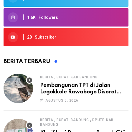
1.6K
Followers
28
Subscriber
BERITA TERBARU
,
BERITA
BUPATI KAB BANDUNG
Pembangunan TPT di Jalan
Legokkole Rawabogo Disorot
Warga, Selesai Tanpa Papan
AGUSTUS 5, 2026
Informasi Proyek
,
,
BERITA
BUPATI BANDUNG
DPUTR KAB
BANDUNG