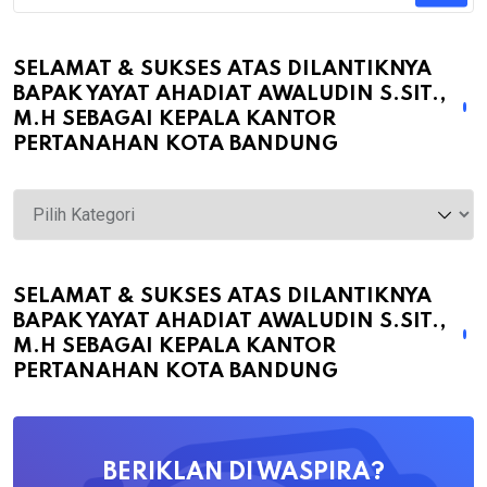
SELAMAT & SUKSES ATAS DILANTIKNYA
BAPAK YAYAT AHADIAT AWALUDIN S.SIT.,
M.H SEBAGAI KEPALA KANTOR
PERTANAHAN KOTA BANDUNG
Selamat
&
Sukses
atas
SELAMAT & SUKSES ATAS DILANTIKNYA
BAPAK YAYAT AHADIAT AWALUDIN S.SIT.,
Dilantiknya
M.H SEBAGAI KEPALA KANTOR
Bapak
PERTANAHAN KOTA BANDUNG
Yayat
Ahadiat
Awaludin
BERIKLAN DI WASPIRA?
S.SiT.,