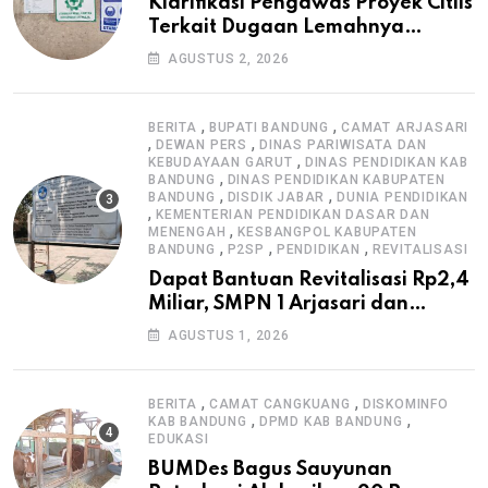
Klarifikasi Pengawas Proyek Citiis
Terkait Dugaan Lemahnya
Pengawasan K3
AGUSTUS 2, 2026
,
,
BERITA
BUPATI BANDUNG
CAMAT ARJASARI
,
,
DEWAN PERS
DINAS PARIWISATA DAN
,
KEBUDAYAAN GARUT
DINAS PENDIDIKAN KAB
,
BANDUNG
DINAS PENDIDIKAN KABUPATEN
,
,
BANDUNG
DISDIK JABAR
DUNIA PENDIDIKAN
,
KEMENTERIAN PENDIDIKAN DASAR DAN
,
MENENGAH
KESBANGPOL KABUPATEN
,
,
,
BANDUNG
P2SP
PENDIDIKAN
REVITALISASI
Dapat Bantuan Revitalisasi Rp2,4
Miliar, SMPN 1 Arjasari dan
Masyarakat Sambut Antusias
AGUSTUS 1, 2026
,
,
BERITA
CAMAT CANGKUANG
DISKOMINFO
,
,
KAB BANDUNG
DPMD KAB BANDUNG
EDUKASI
BUMDes Bagus Sauyunan