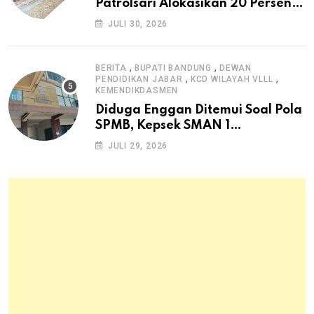
Patrolsari Alokasikan 20 Persen
Dana Desa untuk Ketahanan
JULI 30, 2026
Pangan Hewani dan Nabati
,
,
BERITA
BUPATI BANDUNG
DEWAN
,
,
PENDIDIKAN JABAR
KCD WILAYAH VLLL
KEMENDIKDASMEN
Diduga Enggan Ditemui Soal Pola
SPMB, Kepsek SMAN 1
Dayeuhkolot Dikeluhkan Orang
JULI 29, 2026
Tua Siswa