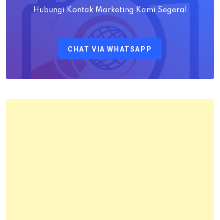
M.H
Hubungi Kontak Marketing Kami Segera!
Sebagai
Kepala
CHAT VIA WHATSAPP
Kantor
Pertanahan
Kota
Bandung