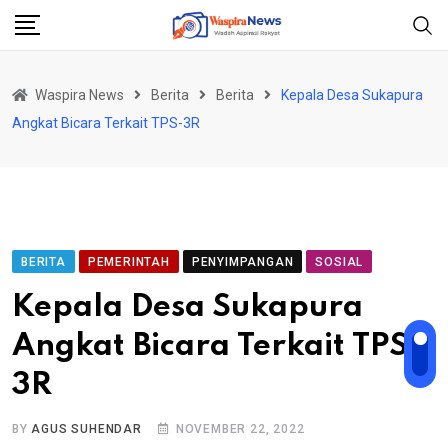
Skip
to
content
Waspira News
Berita
Berita
Kepala Desa Sukapura
Angkat Bicara Terkait TPS-3R
BERITA
PEMERINTAH
PENYIMPANGAN
SOSIAL
Kepala Desa Sukapura
Angkat Bicara Terkait TPS-
3R
BY
AGUS SUHENDAR
NOVEMBER 22, 2022