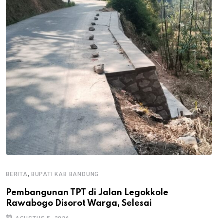
,
BERITA
BUPATI KAB BANDUNG
B
Pembangunan TPT di Jalan Legokkole
K
Rawabogo Disorot Warga, Selesai
D