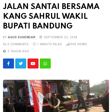
JALAN SANTAI BERSAMA
KANG SAHRUL WAKIL
BUPATI BANDUNG
BY
AGUS SUHENDAR
SEPTEMBER 22, 2024
0
COMMENTS
1 MINUTE READ
990
VIEWS
2 TAHUN AGO
Youtube
Whatsapp