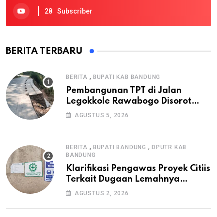
28
Subscriber
BERITA TERBARU
,
BERITA
BUPATI KAB BANDUNG
Pembangunan TPT di Jalan
Legokkole Rawabogo Disorot
Warga, Selesai Tanpa Papan
AGUSTUS 5, 2026
Informasi Proyek
,
,
BERITA
BUPATI BANDUNG
DPUTR KAB
BANDUNG
Klarifikasi Pengawas Proyek Citiis
Terkait Dugaan Lemahnya
Pengawasan K3
AGUSTUS 2, 2026