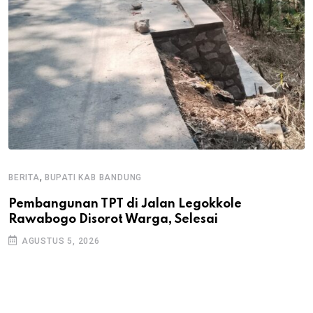
,
BERITA
BUPATI KAB BANDUNG
B
Pembangunan TPT di Jalan Legokkole
K
Rawabogo Disorot Warga, Selesai
D
AGUSTUS 5, 2026