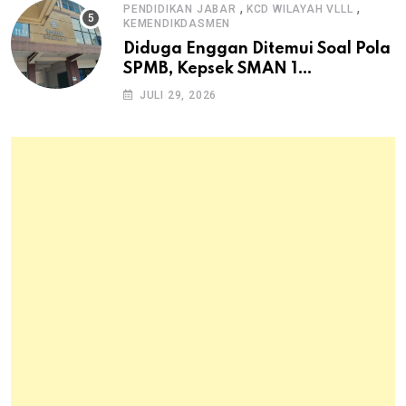
,
,
PENDIDIKAN JABAR
KCD WILAYAH VLLL
KEMENDIKDASMEN
Diduga Enggan Ditemui Soal Pola
SPMB, Kepsek SMAN 1
Dayeuhkolot Dikeluhkan Orang
JULI 29, 2026
Tua Siswa