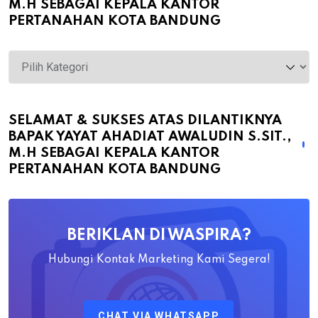
M.H SEBAGAI KEPALA KANTOR
PERTANAHAN KOTA BANDUNG
Selamat
&
Sukses
atas
SELAMAT & SUKSES ATAS DILANTIKNYA
BAPAK YAYAT AHADIAT AWALUDIN S.SIT.,
Dilantiknya
M.H SEBAGAI KEPALA KANTOR
Bapak
PERTANAHAN KOTA BANDUNG
Yayat
Ahadiat
Awaludin
BERIKLAN DI WASPIRA?
S.SiT.,
M.H
Hubungi Kontak Marketing Kami Segera!
Sebagai
Kepala
CHAT VIA WHATSAPP
Kantor