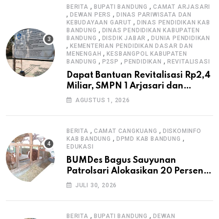
,
,
BERITA
BUPATI BANDUNG
CAMAT ARJASARI
,
,
DEWAN PERS
DINAS PARIWISATA DAN
,
KEBUDAYAAN GARUT
DINAS PENDIDIKAN KAB
,
BANDUNG
DINAS PENDIDIKAN KABUPATEN
,
,
BANDUNG
DISDIK JABAR
DUNIA PENDIDIKAN
,
KEMENTERIAN PENDIDIKAN DASAR DAN
,
MENENGAH
KESBANGPOL KABUPATEN
,
,
,
BANDUNG
P2SP
PENDIDIKAN
REVITALISASI
Dapat Bantuan Revitalisasi Rp2,4
Miliar, SMPN 1 Arjasari dan
Masyarakat Sambut Antusias
AGUSTUS 1, 2026
,
,
BERITA
CAMAT CANGKUANG
DISKOMINFO
,
,
KAB BANDUNG
DPMD KAB BANDUNG
EDUKASI
BUMDes Bagus Sauyunan
Patrolsari Alokasikan 20 Persen
Dana Desa untuk Ketahanan
JULI 30, 2026
Pangan Hewani dan Nabati
,
,
BERITA
BUPATI BANDUNG
DEWAN