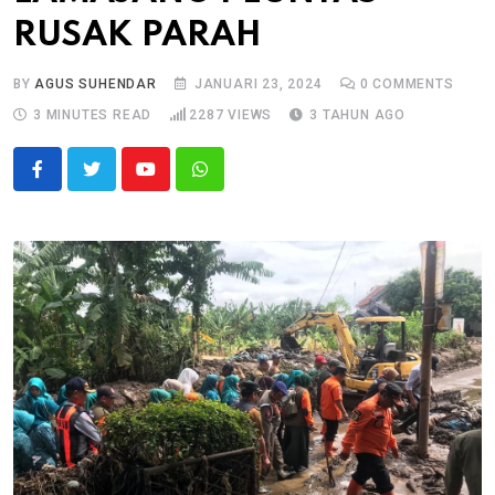
RUSAK PARAH
BY
AGUS SUHENDAR
JANUARI 23, 2024
0
COMMENTS
3 MINUTES READ
2287
VIEWS
3 TAHUN AGO
Youtube
Whatsapp