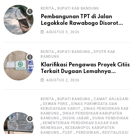
,
BERITA
BUPATI KAB BANDUNG
Pembangunan TPT di Jalan
Legokkole Rawabogo Disorot
Warga, Selesai Tanpa Papan
AGUSTUS 5, 2026
Informasi Proyek
,
,
BERITA
BUPATI BANDUNG
DPUTR KAB
BANDUNG
Klarifikasi Pengawas Proyek Citiis
Terkait Dugaan Lemahnya
Pengawasan K3
AGUSTUS 2, 2026
,
,
BERITA
BUPATI BANDUNG
CAMAT ARJASARI
,
,
DEWAN PERS
DINAS PARIWISATA DAN
,
KEBUDAYAAN GARUT
DINAS PENDIDIKAN KAB
,
BANDUNG
DINAS PENDIDIKAN KABUPATEN
,
,
BANDUNG
DISDIK JABAR
DUNIA PENDIDIKAN
,
KEMENTERIAN PENDIDIKAN DASAR DAN
,
MENENGAH
KESBANGPOL KABUPATEN
,
,
,
BANDUNG
P2SP
PENDIDIKAN
REVITALISASI