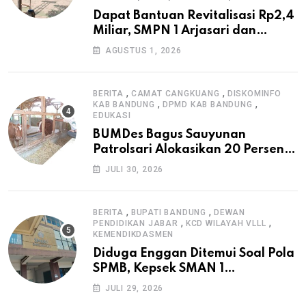
Dapat Bantuan Revitalisasi Rp2,4
Miliar, SMPN 1 Arjasari dan
Masyarakat Sambut Antusias
AGUSTUS 1, 2026
,
,
BERITA
CAMAT CANGKUANG
DISKOMINFO
,
,
KAB BANDUNG
DPMD KAB BANDUNG
EDUKASI
BUMDes Bagus Sauyunan
Patrolsari Alokasikan 20 Persen
Dana Desa untuk Ketahanan
JULI 30, 2026
Pangan Hewani dan Nabati
,
,
BERITA
BUPATI BANDUNG
DEWAN
,
,
PENDIDIKAN JABAR
KCD WILAYAH VLLL
KEMENDIKDASMEN
Diduga Enggan Ditemui Soal Pola
SPMB, Kepsek SMAN 1
Dayeuhkolot Dikeluhkan Orang
JULI 29, 2026
Tua Siswa