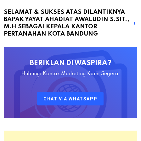
Sukses
atas
SELAMAT & SUKSES ATAS DILANTIKNYA
BAPAK YAYAT AHADIAT AWALUDIN S.SIT.,
Dilantiknya
M.H SEBAGAI KEPALA KANTOR
Bapak
PERTANAHAN KOTA BANDUNG
Yayat
Ahadiat
Awaludin
BERIKLAN DI WASPIRA?
S.SiT.,
M.H
Hubungi Kontak Marketing Kami Segera!
Sebagai
Kepala
CHAT VIA WHATSAPP
Kantor
Pertanahan
Kota
Bandung