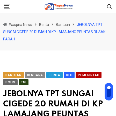
Skip
to
content
Waspira News
Berita
Bantuan
JEBOLNYA TPT
SUNGAI CIGEDE 20 RUMAH DI KP LAMAJANG PEUNTAS RUSAK
PARAH
BANTUAN
BENCANA
BERITA
DLH
PEMERINTAH
POLRI
TNI
JEBOLNYA TPT SUNGAI
CIGEDE 20 RUMAH DI KP
LAMAJANG PEUNTAS