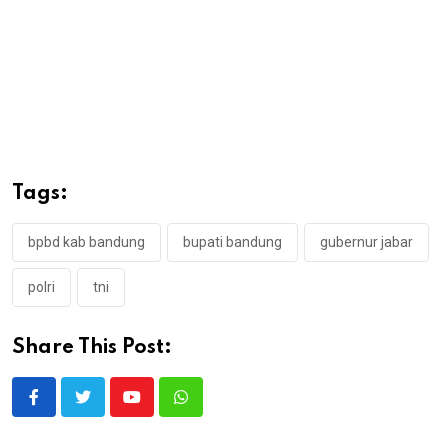
Tags:
bpbd kab bandung
bupati bandung
gubernur jabar
polri
tni
Share This Post:
Youtube
Whatsapp