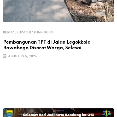
,
BERITA
BUPATI KAB BANDUNG
B
Pembangunan TPT di Jalan Legokkole
K
Rawabogo Disorot Warga, Selesai
D
AGUSTUS 5, 2026