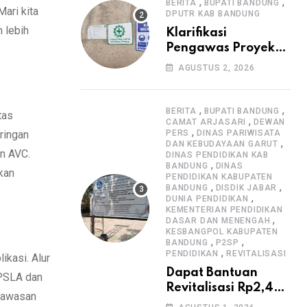
Informasi Proyek
,
,
BERITA
BUPATI BANDUNG
ari kita
DPUTR KAB BANDUNG
 lebih
Klarifikasi
Pengawas Proyek
Citiis Terkait
AGUSTUS 2, 2026
Dugaan Lemahnya
Pengawasan K3
,
,
BERITA
BUPATI BANDUNG
tas
,
CAMAT ARJASARI
DEWAN
,
ringan
PERS
DINAS PARIWISATA
,
DAN KEBUDAYAAN GARUT
n AVC.
DINAS PENDIDIKAN KAB
,
BANDUNG
DINAS
kan
PENDIDIKAN KABUPATEN
,
,
BANDUNG
DISDIK JABAR
,
DUNIA PENDIDIKAN
KEMENTERIAN PENDIDIKAN
,
DASAR DAN MENENGAH
KESBANGPOL KABUPATEN
,
,
BANDUNG
P2SP
,
PENDIDIKAN
REVITALISASI
ikasi. Alur
Dapat Bantuan
IPSLA dan
Revitalisasi Rp2,4
 wawasan
Miliar, SMPN 1