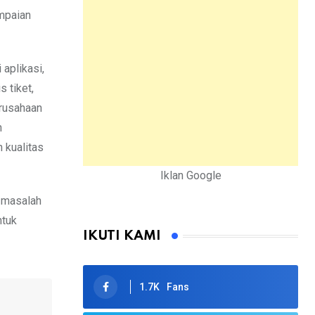
ampaian
aplikasi,
 tiket,
erusahaan
n
 kualitas
Iklan Google
a masalah
ntuk
IKUTI KAMI
1.7K
Fans