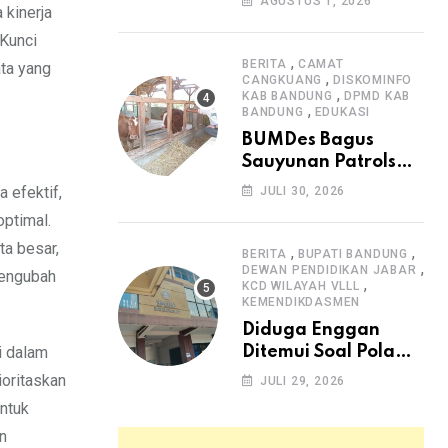
AGUSTUS 1, 2026
 kinerja
Arjasari dan
Masyarakat Sambut
.Kunci
Antusias
,
BERITA
CAMAT
ta yang
,
CANGKUANG
DISKOMINFO
,
KAB BANDUNG
DPMD KAB
,
BANDUNG
EDUKASI
BUMDes Bagus
Sauyunan Patrolsari
Alokasikan 20
 efektif,
JULI 30, 2026
Persen Dana Desa
optimal.
untuk Ketahanan
a besar,
Pangan Hewani dan
,
,
BERITA
BUPATI BANDUNG
,
Nabati
DEWAN PENDIDIKAN JABAR
mengubah
,
KCD WILAYAH VLLL
KEMENDIKDASMEN
Diduga Enggan
i dalam
Ditemui Soal Pola
SPMB, Kepsek SMAN
ioritaskan
JULI 29, 2026
1 Dayeuhkolot
untuk
Dikeluhkan Orang
n
Tua Siswa