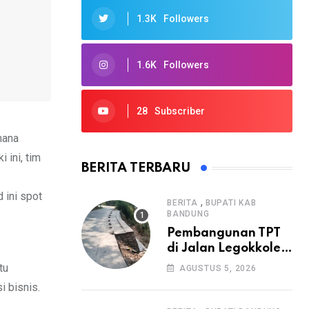
1.3K
Followers
1.6K
Followers
28
Subscriber
mana
 ini, tim
BERITA TERBARU
d ini spot
,
BERITA
BUPATI KAB
BANDUNG
Pembangunan TPT
di Jalan Legokkole
Rawabogo Disorot
tu
AGUSTUS 5, 2026
Warga, Selesai
i bisnis.
Tanpa Papan