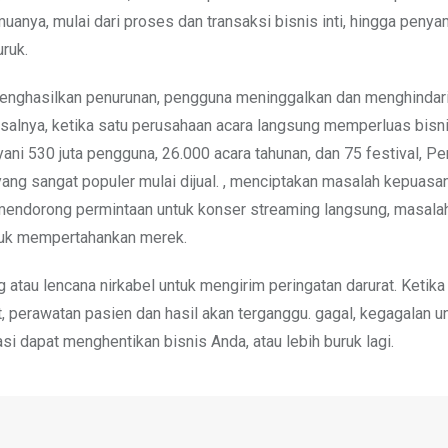
uanya, mulai dari proses dan transaksi bisnis inti, hingga peny
ruk.
 menghasilkan penurunan, pengguna meninggalkan dan menghindari 
isalnya, ketika satu perusahaan acara langsung memperluas bisnis
ani 530 juta pengguna, 26.000 acara tahunan, dan 75 festival, P
yang sangat populer mulai dijual. , menciptakan masalah kepuasa
endorong permintaan untuk konser streaming langsung, masalah
ntuk mempertahankan merek.
atau lencana nirkabel untuk mengirim peringatan darurat. Ketik
 perawatan pasien dan hasil akan terganggu. gagal, kegagalan u
 dapat menghentikan bisnis Anda, atau lebih buruk lagi.