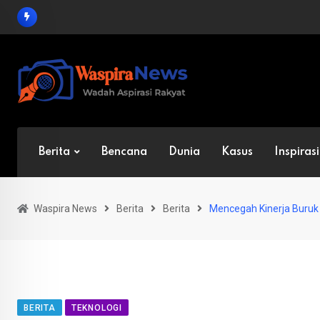
Skip
to
content
Berita
Bencana
Dunia
Kasus
Inspirasi
Waspira News
Berita
Berita
Mencegah Kinerja Buruk A
BERITA
TEKNOLOGI