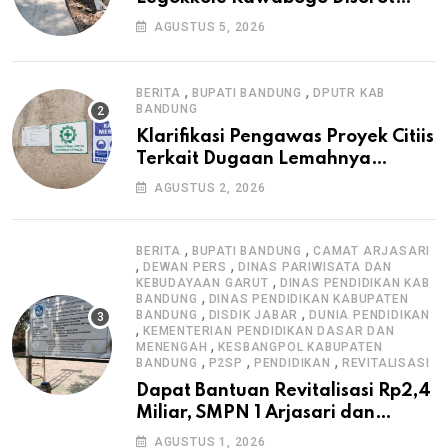
Warga, Selesai Tanpa Papan
AGUSTUS 5, 2026
Informasi Proyek
,
,
BERITA
BUPATI BANDUNG
DPUTR KAB
BANDUNG
Klarifikasi Pengawas Proyek Citiis
Terkait Dugaan Lemahnya
Pengawasan K3
AGUSTUS 2, 2026
,
,
BERITA
BUPATI BANDUNG
CAMAT ARJASARI
,
,
DEWAN PERS
DINAS PARIWISATA DAN
,
KEBUDAYAAN GARUT
DINAS PENDIDIKAN KAB
,
BANDUNG
DINAS PENDIDIKAN KABUPATEN
,
,
BANDUNG
DISDIK JABAR
DUNIA PENDIDIKAN
,
KEMENTERIAN PENDIDIKAN DASAR DAN
,
MENENGAH
KESBANGPOL KABUPATEN
,
,
,
BANDUNG
P2SP
PENDIDIKAN
REVITALISASI
Dapat Bantuan Revitalisasi Rp2,4
Miliar, SMPN 1 Arjasari dan
Masyarakat Sambut Antusias
AGUSTUS 1, 2026