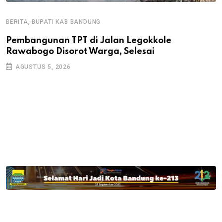
,
BERITA
BUPATI KAB BANDUNG
B
Pembangunan TPT di Jalan Legokkole
K
Rawabogo Disorot Warga, Selesai
D
AGUSTUS 5, 2026