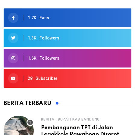
1.7K
Fans
1.3K
Followers
1.6K
Followers
28
Subscriber
BERITA TERBARU
,
BERITA
BUPATI KAB BANDUNG
Pembangunan TPT di Jalan
Legokkole Rawabogo Disorot