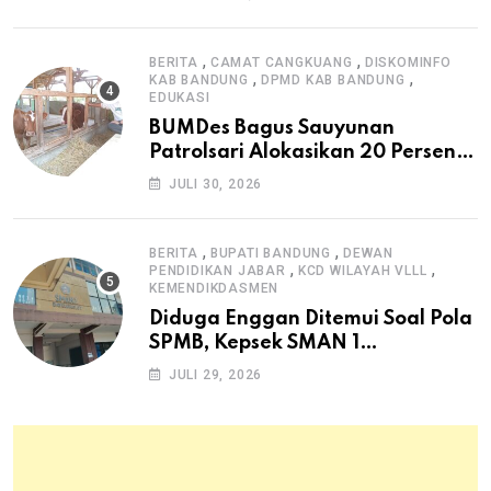
,
,
BERITA
CAMAT CANGKUANG
DISKOMINFO
,
,
KAB BANDUNG
DPMD KAB BANDUNG
EDUKASI
BUMDes Bagus Sauyunan
Patrolsari Alokasikan 20 Persen
Dana Desa untuk Ketahanan
JULI 30, 2026
Pangan Hewani dan Nabati
,
,
BERITA
BUPATI BANDUNG
DEWAN
,
,
PENDIDIKAN JABAR
KCD WILAYAH VLLL
KEMENDIKDASMEN
Diduga Enggan Ditemui Soal Pola
SPMB, Kepsek SMAN 1
Dayeuhkolot Dikeluhkan Orang
JULI 29, 2026
Tua Siswa