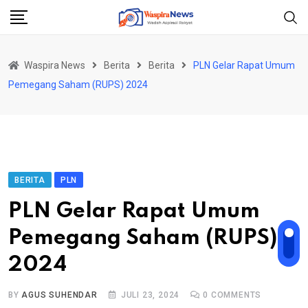
Skip
to
content
Waspira News
Berita
Berita
PLN Gelar Rapat Umum
Pemegang Saham (RUPS) 2024
BERITA
PLN
PLN Gelar Rapat Umum
Pemegang Saham (RUPS)
2024
BY
AGUS SUHENDAR
JULI 23, 2024
0
COMMENTS