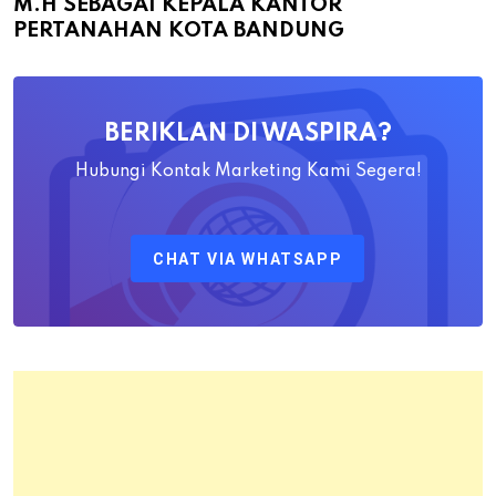
M.H SEBAGAI KEPALA KANTOR
Bapak
PERTANAHAN KOTA BANDUNG
Yayat
Ahadiat
Awaludin
BERIKLAN DI WASPIRA?
S.SiT.,
M.H
Hubungi Kontak Marketing Kami Segera!
Sebagai
Kepala
CHAT VIA WHATSAPP
Kantor
Pertanahan
Kota
Bandung