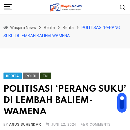
Skip
to
content
Waspira News
Berita
Berita
POLITISASI ‘PERANG
SUKU’ DI LEMBAH BALIEM-WAMENA
BERITA
POLRI
TNI
POLITISASI ‘PERANG SUKU’
DI LEMBAH BALIEM-
WAMENA
BY
AGUS SUHENDAR
JUNI 22, 2024
0
COMMENTS