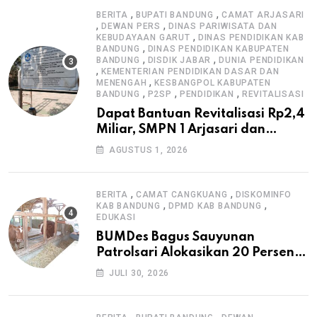
,
,
BERITA
BUPATI BANDUNG
CAMAT ARJASARI
,
,
DEWAN PERS
DINAS PARIWISATA DAN
,
KEBUDAYAAN GARUT
DINAS PENDIDIKAN KAB
,
BANDUNG
DINAS PENDIDIKAN KABUPATEN
,
,
BANDUNG
DISDIK JABAR
DUNIA PENDIDIKAN
,
KEMENTERIAN PENDIDIKAN DASAR DAN
,
MENENGAH
KESBANGPOL KABUPATEN
,
,
,
BANDUNG
P2SP
PENDIDIKAN
REVITALISASI
Dapat Bantuan Revitalisasi Rp2,4
Miliar, SMPN 1 Arjasari dan
Masyarakat Sambut Antusias
AGUSTUS 1, 2026
,
,
BERITA
CAMAT CANGKUANG
DISKOMINFO
,
,
KAB BANDUNG
DPMD KAB BANDUNG
EDUKASI
BUMDes Bagus Sauyunan
Patrolsari Alokasikan 20 Persen
Dana Desa untuk Ketahanan
JULI 30, 2026
Pangan Hewani dan Nabati
,
,