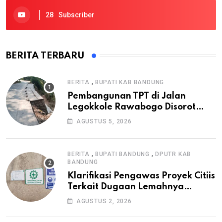
28
Subscriber
BERITA TERBARU
,
BERITA
BUPATI KAB BANDUNG
Pembangunan TPT di Jalan
Legokkole Rawabogo Disorot
Warga, Selesai Tanpa Papan
AGUSTUS 5, 2026
Informasi Proyek
,
,
BERITA
BUPATI BANDUNG
DPUTR KAB
BANDUNG
Klarifikasi Pengawas Proyek Citiis
Terkait Dugaan Lemahnya
Pengawasan K3
AGUSTUS 2, 2026