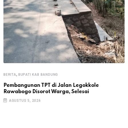
,
BERITA
BUPATI KAB BANDUNG
B
Pembangunan TPT di Jalan Legokkole
K
Rawabogo Disorot Warga, Selesai
D
AGUSTUS 5, 2026