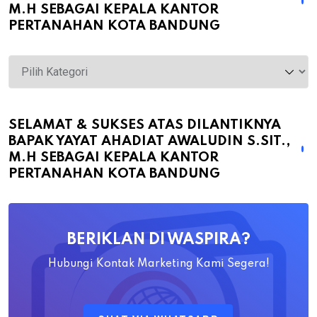
M.H SEBAGAI KEPALA KANTOR
PERTANAHAN KOTA BANDUNG
Selamat
&
Sukses
atas
SELAMAT & SUKSES ATAS DILANTIKNYA
BAPAK YAYAT AHADIAT AWALUDIN S.SIT.,
Dilantiknya
M.H SEBAGAI KEPALA KANTOR
Bapak
PERTANAHAN KOTA BANDUNG
Yayat
Ahadiat
Awaludin
BERIKLAN DI WASPIRA?
S.SiT.,
M.H
Hubungi Kontak Marketing Kami Segera!
Sebagai
Kepala