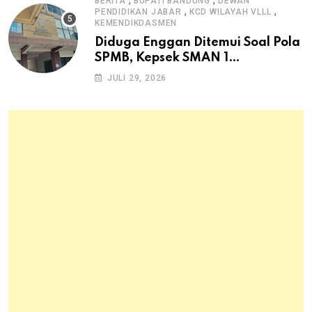
BERITA
BUPATI BANDUNG
DEWAN
,
,
PENDIDIKAN JABAR
KCD WILAYAH VLLL
KEMENDIKDASMEN
Diduga Enggan Ditemui Soal Pola
SPMB, Kepsek SMAN 1
Dayeuhkolot Dikeluhkan Orang
JULI 29, 2026
Tua Siswa