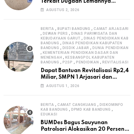
Terkait Dugaan Lemahnya
Pengawasan K3
AGUSTUS 2, 2026
,
,
BERITA
BUPATI BANDUNG
CAMAT ARJASARI
,
,
DEWAN PERS
DINAS PARIWISATA DAN
,
KEBUDAYAAN GARUT
DINAS PENDIDIKAN KAB
,
BANDUNG
DINAS PENDIDIKAN KABUPATEN
,
,
BANDUNG
DISDIK JABAR
DUNIA PENDIDIKAN
,
KEMENTERIAN PENDIDIKAN DASAR DAN
,
MENENGAH
KESBANGPOL KABUPATEN
,
,
,
BANDUNG
P2SP
PENDIDIKAN
REVITALISASI
Dapat Bantuan Revitalisasi Rp2,4
Miliar, SMPN 1 Arjasari dan
Masyarakat Sambut Antusias
AGUSTUS 1, 2026
,
,
BERITA
CAMAT CANGKUANG
DISKOMINFO
,
,
KAB BANDUNG
DPMD KAB BANDUNG
EDUKASI
BUMDes Bagus Sauyunan
Patrolsari Alokasikan 20 Persen