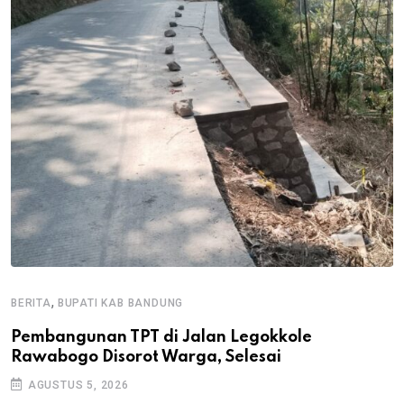
,
BERITA
BUPATI KAB BANDUNG
B
Pembangunan TPT di Jalan Legokkole
K
Rawabogo Disorot Warga, Selesai
D
AGUSTUS 5, 2026