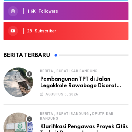
1.6K
Followers
28
Subscriber
BERITA TERBARU
,
BERITA
BUPATI KAB BANDUNG
Pembangunan TPT di Jalan
Legokkole Rawabogo Disorot
Warga, Selesai Tanpa Papan
AGUSTUS 5, 2026
Informasi Proyek
,
,
BERITA
BUPATI BANDUNG
DPUTR KAB
BANDUNG
Klarifikasi Pengawas Proyek Citiis