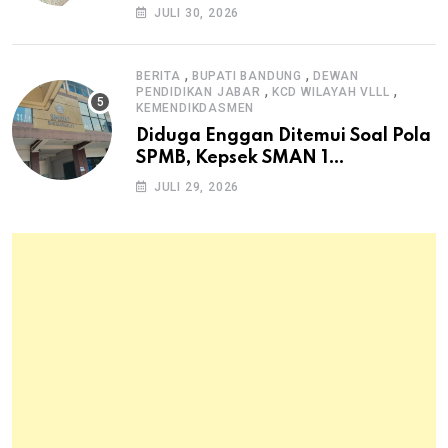
Dana Desa untuk Ketahanan
JULI 30, 2026
Pangan Hewani dan Nabati
,
,
BERITA
BUPATI BANDUNG
DEWAN
,
,
PENDIDIKAN JABAR
KCD WILAYAH VLLL
KEMENDIKDASMEN
Diduga Enggan Ditemui Soal Pola
SPMB, Kepsek SMAN 1
Dayeuhkolot Dikeluhkan Orang
JULI 29, 2026
Tua Siswa