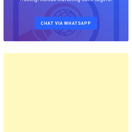
Sebagai
Kepala
CHAT VIA WHATSAPP
Kantor
Pertanahan
Kota
Bandung