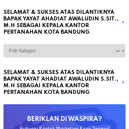
SELAMAT & SUKSES ATAS DILANTIKNYA
BAPAK YAYAT AHADIAT AWALUDIN S.SIT.,
M.H SEBAGAI KEPALA KANTOR
PERTANAHAN KOTA BANDUNG
Selamat
&
Sukses
atas
SELAMAT & SUKSES ATAS DILANTIKNYA
BAPAK YAYAT AHADIAT AWALUDIN S.SIT.,
Dilantiknya
M.H SEBAGAI KEPALA KANTOR
Bapak
PERTANAHAN KOTA BANDUNG
Yayat
Ahadiat
Awaludin
BERIKLAN DI WASPIRA?
S.SiT.,
M.H
Hubungi Kontak Marketing Kami Segera!