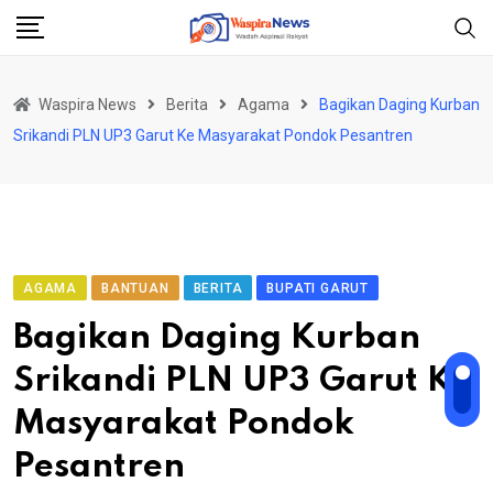
Skip
to
content
Waspira News
Berita
Agama
Bagikan Daging Kurban
Srikandi PLN UP3 Garut Ke Masyarakat Pondok Pesantren
AGAMA
BANTUAN
BERITA
BUPATI GARUT
Bagikan Daging Kurban
Srikandi PLN UP3 Garut Ke
Masyarakat Pondok
Pesantren