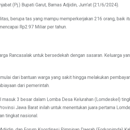
abat (Pj.) Bupati Garut, Barnas Adjidin, Jum’at (21/6/2024).
ualitas, berupa tas yang mampu memperkerjakan 216 orang, baik i
mencapai Rp2.97 Miliar per tahun.
warga Rancasalak untuk bersedekah dengan sasaran. Keluarga yan
 mulai dari bantuan warga yang sakit hingga melakukan pembayar
biayaan dari pemerintah.
il masuk 3 besar dalam Lomba Desa Kelurahan (Lomdeskel) tingk
Provinsi Jawa Barat inilah untuk menentukan juara pertama Lomd
n tingkat nasional.
as Adjidin, dan Forum Koordinasi Pimpinan Daerah (Forkopimda) K