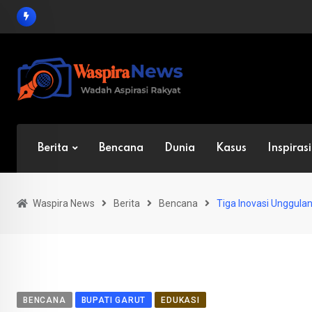
Skip
to
content
Berita
Bencana
Dunia
Kasus
Inspirasi
Waspira News
Berita
Bencana
Tiga Inovasi Unggula
BENCANA
BUPATI GARUT
EDUKASI