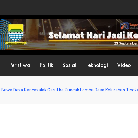
Peristiwa
Politik
Sosial
Teknologi
Video
n Bawa Desa Rancasalak Garut ke Puncak Lomba Desa Kelurahan Tingk