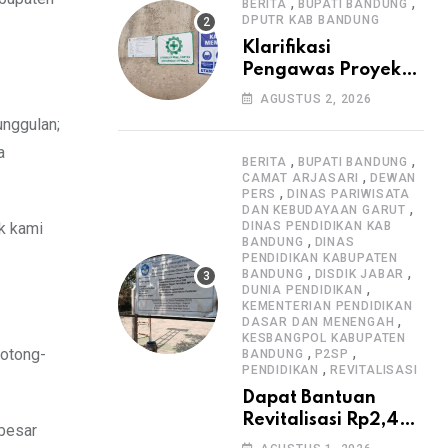
Informasi Proyek
,
,
BERITA
BUPATI BANDUNG
DPUTR KAB BANDUNG
Klarifikasi
Pengawas Proyek
Citiis Terkait
AGUSTUS 2, 2026
Dugaan Lemahnya
unggulan;
Pengawasan K3
a
,
,
BERITA
BUPATI BANDUNG
,
CAMAT ARJASARI
DEWAN
,
PERS
DINAS PARIWISATA
,
DAN KEBUDAYAAN GARUT
uk kami
DINAS PENDIDIKAN KAB
,
BANDUNG
DINAS
PENDIDIKAN KABUPATEN
,
,
BANDUNG
DISDIK JABAR
,
DUNIA PENDIDIKAN
KEMENTERIAN PENDIDIKAN
,
DASAR DAN MENENGAH
KESBANGPOL KABUPATEN
,
,
gotong-
BANDUNG
P2SP
,
PENDIDIKAN
REVITALISASI
Dapat Bantuan
Revitalisasi Rp2,4
 besar
Miliar, SMPN 1