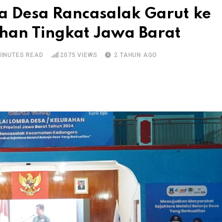
a Desa Rancasalak Garut ke
han Tingkat Jawa Barat
MINUTES READ
2075
VIEWS
2 TAHUN AGO