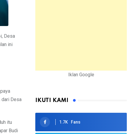
pi, Desa
an ini
Iklan Google
upaya
 dari Desa
IKUTI KAMI
duh itu
1.7K
Fans
apar Budi