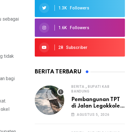
1.3K
Followers
tu sebagai
1.6K
Followers
28
Subscriber
g tidak
BERITA TERBARU
an bagi
,
BERITA
BUPATI KAB
BANDUNG
Pembangunan TPT
at.
di Jalan Legokkole
eskel
Rawabogo Disorot
AGUSTUS 5, 2026
Warga, Selesai
Tanpa Papan
abupaten