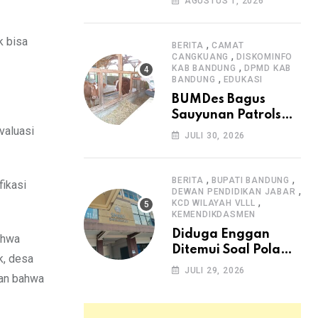
AGUSTUS 1, 2026
Arjasari dan
Masyarakat Sambut
k bisa
Antusias
,
BERITA
CAMAT
,
CANGKUANG
DISKOMINFO
,
KAB BANDUNG
DPMD KAB
,
BANDUNG
EDUKASI
BUMDes Bagus
Sauyunan Patrolsari
valuasi
Alokasikan 20
JULI 30, 2026
Persen Dana Desa
untuk Ketahanan
Pangan Hewani dan
,
,
BERITA
BUPATI BANDUNG
fikasi
,
Nabati
DEWAN PENDIDIKAN JABAR
,
KCD WILAYAH VLLL
KEMENDIKDASMEN
Diduga Enggan
ahwa
Ditemui Soal Pola
k, desa
SPMB, Kepsek SMAN
JULI 29, 2026
kan bahwa
1 Dayeuhkolot
Dikeluhkan Orang
Tua Siswa