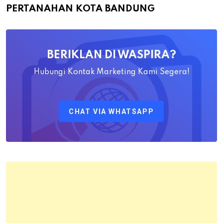
Bapak
PERTANAHAN KOTA BANDUNG
Yayat
Ahadiat
Awaludin
BERIKLAN DI WASPIRA?
S.SiT.,
M.H
Hubungi Kontak Marketing Kami Segera!
Sebagai
Kepala
CHAT VIA WHATSAPP
Kantor
Pertanahan
Kota
Bandung