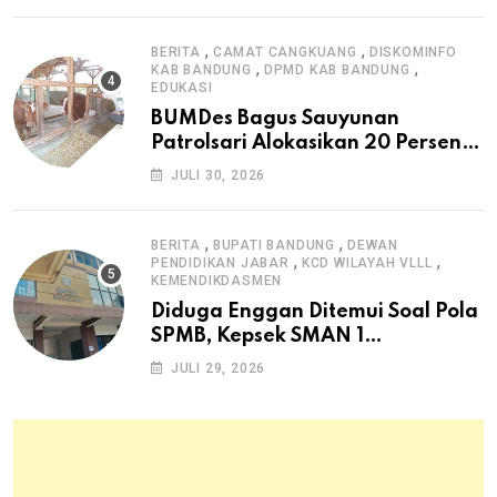
,
,
BERITA
CAMAT CANGKUANG
DISKOMINFO
,
,
KAB BANDUNG
DPMD KAB BANDUNG
EDUKASI
BUMDes Bagus Sauyunan
Patrolsari Alokasikan 20 Persen
Dana Desa untuk Ketahanan
JULI 30, 2026
Pangan Hewani dan Nabati
,
,
BERITA
BUPATI BANDUNG
DEWAN
,
,
PENDIDIKAN JABAR
KCD WILAYAH VLLL
KEMENDIKDASMEN
Diduga Enggan Ditemui Soal Pola
SPMB, Kepsek SMAN 1
Dayeuhkolot Dikeluhkan Orang
JULI 29, 2026
Tua Siswa