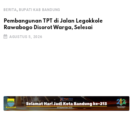
,
BERITA
BUPATI KAB BANDUNG
B
Pembangunan TPT di Jalan Legokkole
K
Rawabogo Disorot Warga, Selesai
D
AGUSTUS 5, 2026