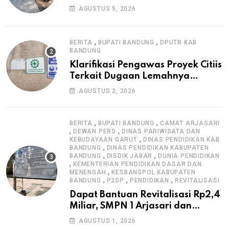
Warga, Selesai Tanpa Papan
AGUSTUS 5, 2026
Informasi Proyek
,
,
BERITA
BUPATI BANDUNG
DPUTR KAB
BANDUNG
Klarifikasi Pengawas Proyek Citiis
Terkait Dugaan Lemahnya
Pengawasan K3
AGUSTUS 2, 2026
,
,
BERITA
BUPATI BANDUNG
CAMAT ARJASARI
,
,
DEWAN PERS
DINAS PARIWISATA DAN
,
KEBUDAYAAN GARUT
DINAS PENDIDIKAN KAB
,
BANDUNG
DINAS PENDIDIKAN KABUPATEN
,
,
BANDUNG
DISDIK JABAR
DUNIA PENDIDIKAN
,
KEMENTERIAN PENDIDIKAN DASAR DAN
,
MENENGAH
KESBANGPOL KABUPATEN
,
,
,
BANDUNG
P2SP
PENDIDIKAN
REVITALISASI
Dapat Bantuan Revitalisasi Rp2,4
Miliar, SMPN 1 Arjasari dan
Masyarakat Sambut Antusias
AGUSTUS 1, 2026