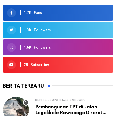
1.7K
Fans
1.3K
Followers
1.6K
Followers
28
Subscriber
BERITA TERBARU
,
BERITA
BUPATI KAB BANDUNG
Pembangunan TPT di Jalan
Legokkole Rawabogo Disorot