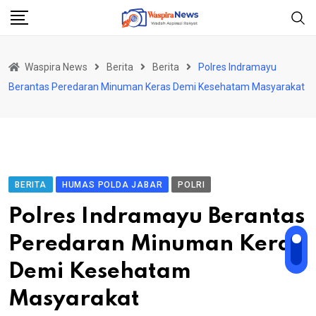
Skip
to
content
Waspira News
Berita
Berita
Polres Indramayu
Berantas Peredaran Minuman Keras Demi Kesehatam Masyarakat
BERITA
HUMAS POLDA JABAR
POLRI
Polres Indramayu Berantas
Peredaran Minuman Keras
Demi Kesehatam
Masyarakat