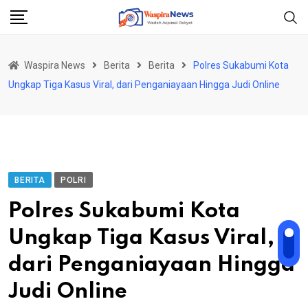
Skip
to
content
Waspira News
Berita
Berita
Polres Sukabumi Kota
Ungkap Tiga Kasus Viral, dari Penganiayaan Hingga Judi Online
BERITA
POLRI
Polres Sukabumi Kota
Ungkap Tiga Kasus Viral,
dari Penganiayaan Hingga
Judi Online