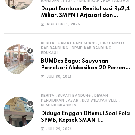
BANDUNG
P2SP
PENDIDIKAN
REVITALISASI
Dapat Bantuan Revitalisasi Rp2,4
Miliar, SMPN 1 Arjasari dan
Masyarakat Sambut Antusias
AGUSTUS 1, 2026
,
,
BERITA
CAMAT CANGKUANG
DISKOMINFO
,
,
KAB BANDUNG
DPMD KAB BANDUNG
EDUKASI
BUMDes Bagus Sauyunan
Patrolsari Alokasikan 20 Persen
Dana Desa untuk Ketahanan
JULI 30, 2026
Pangan Hewani dan Nabati
,
,
BERITA
BUPATI BANDUNG
DEWAN
,
,
PENDIDIKAN JABAR
KCD WILAYAH VLLL
KEMENDIKDASMEN
Diduga Enggan Ditemui Soal Pola
SPMB, Kepsek SMAN 1
Dayeuhkolot Dikeluhkan Orang
JULI 29, 2026
Tua Siswa