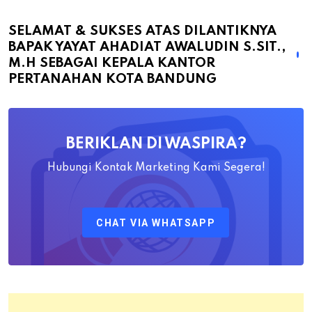
Sukses
atas
SELAMAT & SUKSES ATAS DILANTIKNYA
BAPAK YAYAT AHADIAT AWALUDIN S.SIT.,
Dilantiknya
M.H SEBAGAI KEPALA KANTOR
Bapak
PERTANAHAN KOTA BANDUNG
Yayat
Ahadiat
Awaludin
BERIKLAN DI WASPIRA?
S.SiT.,
M.H
Hubungi Kontak Marketing Kami Segera!
Sebagai
Kepala
CHAT VIA WHATSAPP
Kantor
Pertanahan
Kota
Bandung