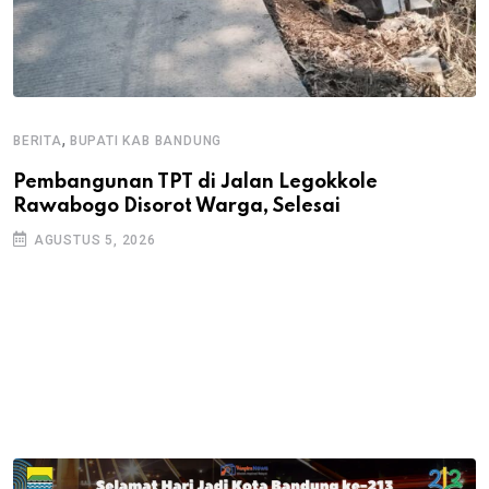
,
BERITA
BUPATI KAB BANDUNG
B
Pembangunan TPT di Jalan Legokkole
K
Rawabogo Disorot Warga, Selesai
D
AGUSTUS 5, 2026