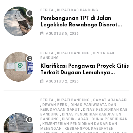
,
BERITA
BUPATI KAB BANDUNG
Pembangunan TPT di Jalan
Legokkole Rawabogo Disorot
Warga, Selesai Tanpa Papan
AGUSTUS 5, 2026
Informasi Proyek
,
,
BERITA
BUPATI BANDUNG
DPUTR KAB
BANDUNG
Klarifikasi Pengawas Proyek Citiis
Terkait Dugaan Lemahnya
Pengawasan K3
AGUSTUS 2, 2026
,
,
BERITA
BUPATI BANDUNG
CAMAT ARJASARI
,
,
DEWAN PERS
DINAS PARIWISATA DAN
,
KEBUDAYAAN GARUT
DINAS PENDIDIKAN KAB
,
BANDUNG
DINAS PENDIDIKAN KABUPATEN
,
,
BANDUNG
DISDIK JABAR
DUNIA PENDIDIKAN
,
KEMENTERIAN PENDIDIKAN DASAR DAN
,
MENENGAH
KESBANGPOL KABUPATEN
,
,
,