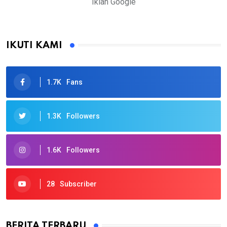
Iklan Google
IKUTI KAMI
1.7K
Fans
1.3K
Followers
1.6K
Followers
28
Subscriber
BERITA TERBARU