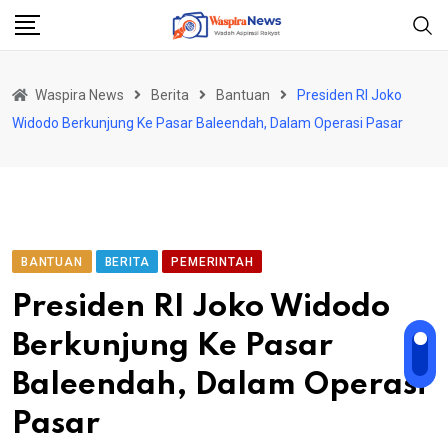
Skip
to
content
Waspira News
Berita
Bantuan
Presiden RI Joko
Widodo Berkunjung Ke Pasar Baleendah, Dalam Operasi Pasar
BANTUAN
BERITA
PEMERINTAH
Presiden RI Joko Widodo
Berkunjung Ke Pasar
Baleendah, Dalam Operasi
Pasar