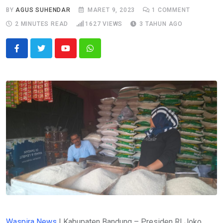
BY
AGUS SUHENDAR
MARET 9, 2023
1
COMMENT
2 MINUTES READ
1627
VIEWS
3 TAHUN AGO
Youtube
Whatsapp
Waspira News
| Kabupaten Bandung – Presiden RI Joko