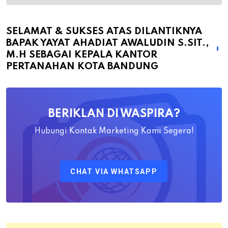
&
Sukses
atas
SELAMAT & SUKSES ATAS DILANTIKNYA
BAPAK YAYAT AHADIAT AWALUDIN S.SIT.,
Dilantiknya
M.H SEBAGAI KEPALA KANTOR
Bapak
PERTANAHAN KOTA BANDUNG
Yayat
Ahadiat
Awaludin
BERIKLAN DI WASPIRA?
S.SiT.,
M.H
Hubungi Kontak Marketing Kami Segera!
Sebagai
Kepala
CHAT VIA WHATSAPP
Kantor
Pertanahan
Kota
Bandung