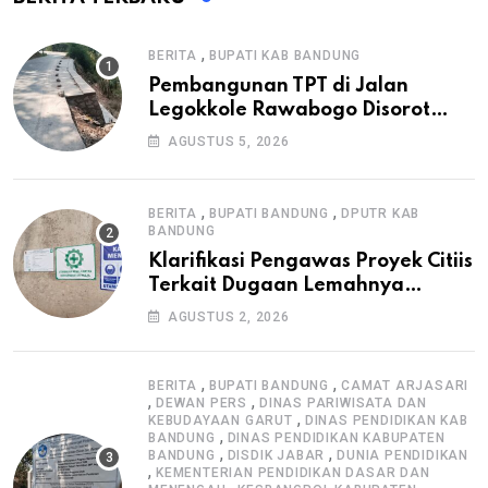
,
BERITA
BUPATI KAB BANDUNG
Pembangunan TPT di Jalan
Legokkole Rawabogo Disorot
Warga, Selesai Tanpa Papan
AGUSTUS 5, 2026
Informasi Proyek
,
,
BERITA
BUPATI BANDUNG
DPUTR KAB
BANDUNG
Klarifikasi Pengawas Proyek Citiis
Terkait Dugaan Lemahnya
Pengawasan K3
AGUSTUS 2, 2026
,
,
BERITA
BUPATI BANDUNG
CAMAT ARJASARI
,
,
DEWAN PERS
DINAS PARIWISATA DAN
,
KEBUDAYAAN GARUT
DINAS PENDIDIKAN KAB
,
BANDUNG
DINAS PENDIDIKAN KABUPATEN
,
,
BANDUNG
DISDIK JABAR
DUNIA PENDIDIKAN
,
KEMENTERIAN PENDIDIKAN DASAR DAN