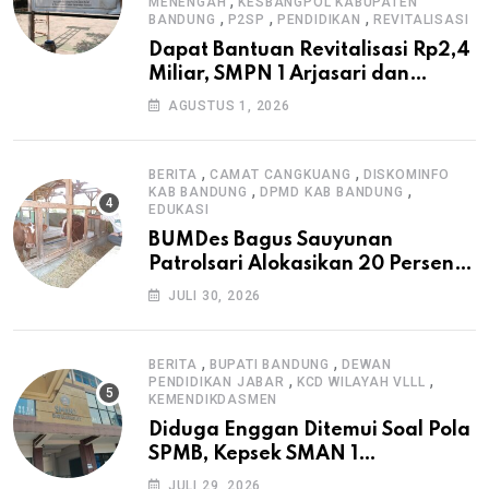
,
MENENGAH
KESBANGPOL KABUPATEN
,
,
,
BANDUNG
P2SP
PENDIDIKAN
REVITALISASI
Dapat Bantuan Revitalisasi Rp2,4
Miliar, SMPN 1 Arjasari dan
Masyarakat Sambut Antusias
AGUSTUS 1, 2026
,
,
BERITA
CAMAT CANGKUANG
DISKOMINFO
,
,
KAB BANDUNG
DPMD KAB BANDUNG
EDUKASI
BUMDes Bagus Sauyunan
Patrolsari Alokasikan 20 Persen
Dana Desa untuk Ketahanan
JULI 30, 2026
Pangan Hewani dan Nabati
,
,
BERITA
BUPATI BANDUNG
DEWAN
,
,
PENDIDIKAN JABAR
KCD WILAYAH VLLL
KEMENDIKDASMEN
Diduga Enggan Ditemui Soal Pola
SPMB, Kepsek SMAN 1
Dayeuhkolot Dikeluhkan Orang
JULI 29, 2026