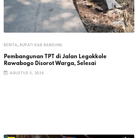
,
BERITA
BUPATI KAB BANDUNG
B
Pembangunan TPT di Jalan Legokkole
K
Rawabogo Disorot Warga, Selesai
D
AGUSTUS 5, 2026