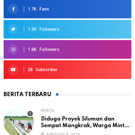
1.7K
Fans
1.3K
Followers
1.6K
Followers
28
Subscriber
BERITA TERBARU
BERITA
Diduga Proyek Siluman dan
Sempat Mangkrak, Warga Minta
APH Usut Tuntas Pembangunan
AGUSTUS 9, 2026