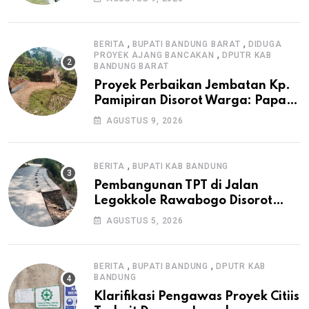
Irigasi P3-TGAI di Cangkuang
,
,
BERITA
BUPATI BANDUNG BARAT
DIDUGA
,
PROYEK AJANG BANCAKAN
DPUTR KAB
BANDUNG BARAT
Proyek Perbaikan Jembatan Kp.
Pamipiran Disorot Warga: Papan
Informasi Tak Cantumkan PPK,
AGUSTUS 9, 2026
Konsultan, dan Prosedur K3
,
BERITA
BUPATI KAB BANDUNG
Pembangunan TPT di Jalan
Legokkole Rawabogo Disorot
Warga, Selesai Tanpa Papan
AGUSTUS 5, 2026
Informasi Proyek
,
,
BERITA
BUPATI BANDUNG
DPUTR KAB
BANDUNG
Klarifikasi Pengawas Proyek Citiis