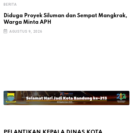
BERITA
B
B
Diduga Proyek Siluman dan Sempat Mangkrak,
Warga Minta APH
P
D
AGUSTUS 9, 2026
PELANTIKAN KEPALA DINAS KOTA