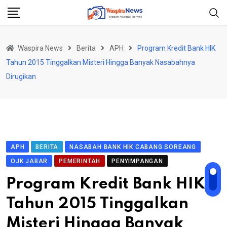
Skip
to
content
Waspira News
Berita
APH
Program Kredit Bank HIK
Tahun 2015 Tinggalkan Misteri Hingga Banyak Nasabahnya
Dirugikan
APH
BERITA
NASABAH BANK HIK CABANG SOREANG
OJK JABAR
PEMERINTAH
PENYIMPANGAN
Program Kredit Bank HIK
Tahun 2015 Tinggalkan
Misteri Hingga Banyak