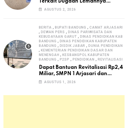
Terkait Dugaan Lemahnya
Pengawasan K3
AGUSTUS 2, 2026
,
,
BERITA
BUPATI BANDUNG
CAMAT ARJASARI
,
,
DEWAN PERS
DINAS PARIWISATA DAN
,
KEBUDAYAAN GARUT
DINAS PENDIDIKAN KAB
,
BANDUNG
DINAS PENDIDIKAN KABUPATEN
,
,
BANDUNG
DISDIK JABAR
DUNIA PENDIDIKAN
,
KEMENTERIAN PENDIDIKAN DASAR DAN
,
MENENGAH
KESBANGPOL KABUPATEN
,
,
,
BANDUNG
P2SP
PENDIDIKAN
REVITALISASI
Dapat Bantuan Revitalisasi Rp2,4
Miliar, SMPN 1 Arjasari dan
Masyarakat Sambut Antusias
AGUSTUS 1, 2026