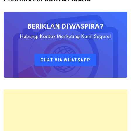
Yayat
Ahadiat
Awaludin
BERIKLAN DI WASPIRA?
S.SiT.,
M.H
Hubungi Kontak Marketing Kami Segera!
Sebagai
Kepala
CHAT VIA WHATSAPP
Kantor
Pertanahan
Kota
Bandung