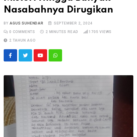
Nasabahnya Dirugikan
BY
AGUS SUHENDAR
SEPTEMBER 2, 2024
0
COMMENTS
2 MINUTES READ
1705
VIEWS
2 TAHUN AGO
Youtube
Whatsapp