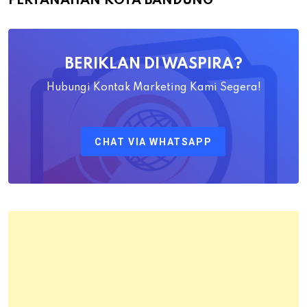
PERTANAHAN KOTA BANDUNG
Yayat
Ahadiat
Awaludin
BERIKLAN DI WASPIRA?
S.SiT.,
M.H
Hubungi Kontak Marketing Kami Segera!
Sebagai
Kepala
CHAT VIA WHATSAPP
Kantor
Pertanahan
Kota
Bandung