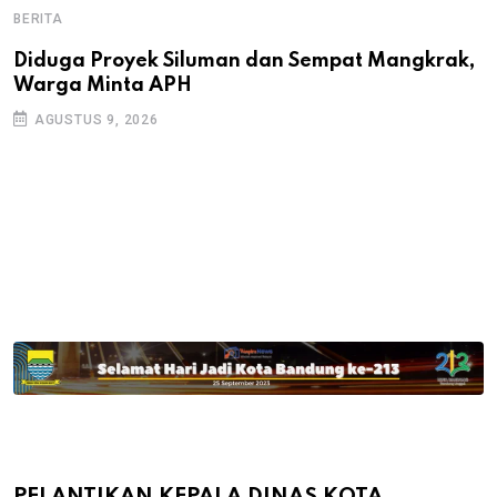
BERITA
B
B
Diduga Proyek Siluman dan Sempat Mangkrak,
Warga Minta APH
P
D
AGUSTUS 9, 2026
PELANTIKAN KEPALA DINAS KOTA