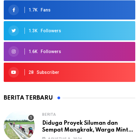
1.7K
Fans
1.3K
Followers
1.6K
Followers
28
Subscriber
BERITA TERBARU
BERITA
Diduga Proyek Siluman dan
Sempat Mangkrak, Warga Minta
APH Usut Tuntas Pembangunan