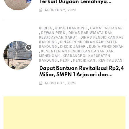
Terkait Dugaan Lemahnya
Pengawasan K3
AGUSTUS 2, 2026
,
,
BERITA
BUPATI BANDUNG
CAMAT ARJASARI
,
,
DEWAN PERS
DINAS PARIWISATA DAN
,
KEBUDAYAAN GARUT
DINAS PENDIDIKAN KAB
,
BANDUNG
DINAS PENDIDIKAN KABUPATEN
,
,
BANDUNG
DISDIK JABAR
DUNIA PENDIDIKAN
,
KEMENTERIAN PENDIDIKAN DASAR DAN
,
MENENGAH
KESBANGPOL KABUPATEN
,
,
,
BANDUNG
P2SP
PENDIDIKAN
REVITALISASI
Dapat Bantuan Revitalisasi Rp2,4
Miliar, SMPN 1 Arjasari dan
Masyarakat Sambut Antusias
AGUSTUS 1, 2026