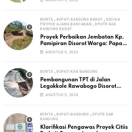
AGUSTUS 9, 2026
Irigasi P3-TGAI di Cangkuang
,
,
BERITA
BUPATI BANDUNG BARAT
DIDUGA
,
PROYEK AJANG BANCAKAN
DPUTR KAB
BANDUNG BARAT
Proyek Perbaikan Jembatan Kp.
Pamipiran Disorot Warga: Papan
Informasi Tak Cantumkan PPK,
AGUSTUS 9, 2026
Konsultan, dan Prosedur K3
,
BERITA
BUPATI KAB BANDUNG
Pembangunan TPT di Jalan
Legokkole Rawabogo Disorot
Warga, Selesai Tanpa Papan
AGUSTUS 5, 2026
Informasi Proyek
,
,
BERITA
BUPATI BANDUNG
DPUTR KAB
BANDUNG
Klarifikasi Pengawas Proyek Citiis