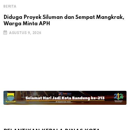
BERITA
B
B
Diduga Proyek Siluman dan Sempat Mangkrak,
Warga Minta APH
P
D
AGUSTUS 9, 2026