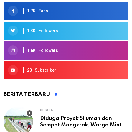
1.7K
Fans
1.3K
Followers
1.6K
Followers
28
Subscriber
BERITA TERBARU
BERITA
Diduga Proyek Siluman dan
Sempat Mangkrak, Warga Minta
APH Usut Tuntas Pembangunan