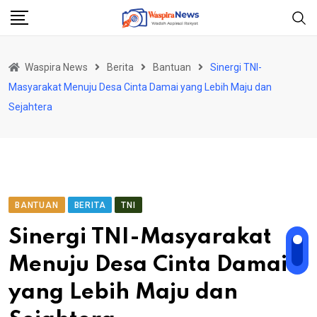
Skip
to
content
Waspira News
Berita
Bantuan
Sinergi TNI-
Masyarakat Menuju Desa Cinta Damai yang Lebih Maju dan
Sejahtera
BANTUAN
BERITA
TNI
Sinergi TNI-Masyarakat
Menuju Desa Cinta Damai
yang Lebih Maju dan