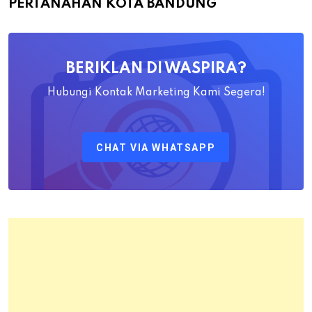
PERTANAHAN KOTA BANDUNG
Yayat
Ahadiat
Awaludin
BERIKLAN DI WASPIRA?
S.SiT.,
M.H
Hubungi Kontak Marketing Kami Segera!
Sebagai
Kepala
CHAT VIA WHATSAPP
Kantor
Pertanahan
Kota
Bandung