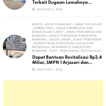
Terkait Dugaan Lemahnya
Pengawasan K3
AGUSTUS 2, 2026
,
,
BERITA
BUPATI BANDUNG
CAMAT ARJASARI
,
,
DEWAN PERS
DINAS PARIWISATA DAN
,
KEBUDAYAAN GARUT
DINAS PENDIDIKAN KAB
,
BANDUNG
DINAS PENDIDIKAN KABUPATEN
,
,
BANDUNG
DISDIK JABAR
DUNIA PENDIDIKAN
,
KEMENTERIAN PENDIDIKAN DASAR DAN
,
MENENGAH
KESBANGPOL KABUPATEN
,
,
,
BANDUNG
P2SP
PENDIDIKAN
REVITALISASI
Dapat Bantuan Revitalisasi Rp2,4
Miliar, SMPN 1 Arjasari dan
Masyarakat Sambut Antusias
AGUSTUS 1, 2026