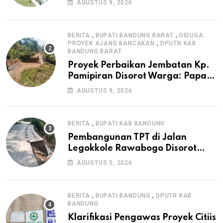
AGUSTUS 9, 2026
Irigasi P3-TGAI di Cangkuang
,
,
BERITA
BUPATI BANDUNG BARAT
DIDUGA
,
PROYEK AJANG BANCAKAN
DPUTR KAB
BANDUNG BARAT
Proyek Perbaikan Jembatan Kp.
Pamipiran Disorot Warga: Papan
Informasi Tak Cantumkan PPK,
AGUSTUS 9, 2026
Konsultan, dan Prosedur K3
,
BERITA
BUPATI KAB BANDUNG
Pembangunan TPT di Jalan
Legokkole Rawabogo Disorot
Warga, Selesai Tanpa Papan
AGUSTUS 5, 2026
Informasi Proyek
,
,
BERITA
BUPATI BANDUNG
DPUTR KAB
BANDUNG
Klarifikasi Pengawas Proyek Citiis