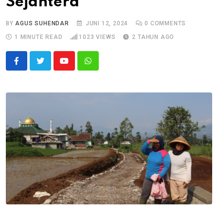
Sejahtera
BY
AGUS SUHENDAR
JUNI 12, 2024
0
COMMENTS
1 MINUTE READ
1023
VIEWS
2 TAHUN AGO
Youtube
Whatsapp