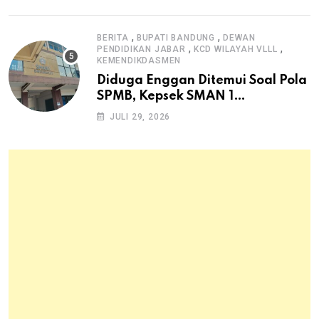
Pangan Hewani dan Nabati
,
,
BERITA
BUPATI BANDUNG
DEWAN
,
,
PENDIDIKAN JABAR
KCD WILAYAH VLLL
KEMENDIKDASMEN
Diduga Enggan Ditemui Soal Pola
SPMB, Kepsek SMAN 1
Dayeuhkolot Dikeluhkan Orang
JULI 29, 2026
Tua Siswa