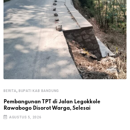
,
BERITA
BUPATI KAB BANDUNG
B
Pembangunan TPT di Jalan Legokkole
K
Rawabogo Disorot Warga, Selesai
D
AGUSTUS 5, 2026