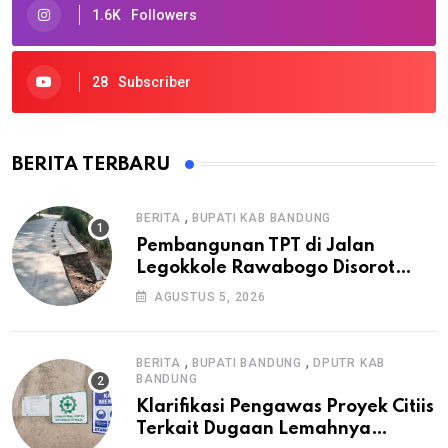
1.6K
Followers
28
Subscriber
BERITA TERBARU
,
BERITA
BUPATI KAB BANDUNG
Pembangunan TPT di Jalan
Legokkole Rawabogo Disorot
Warga, Selesai Tanpa Papan
AGUSTUS 5, 2026
Informasi Proyek
,
,
BERITA
BUPATI BANDUNG
DPUTR KAB
BANDUNG
Klarifikasi Pengawas Proyek Citiis
Terkait Dugaan Lemahnya