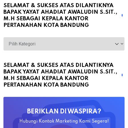
SELAMAT & SUKSES ATAS DILANTIKNYA
BAPAK YAYAT AHADIAT AWALUDIN S.SIT.,
M.H SEBAGAI KEPALA KANTOR
PERTANAHAN KOTA BANDUNG
Selamat
&
Sukses
atas
SELAMAT & SUKSES ATAS DILANTIKNYA
BAPAK YAYAT AHADIAT AWALUDIN S.SIT.,
Dilantiknya
M.H SEBAGAI KEPALA KANTOR
Bapak
PERTANAHAN KOTA BANDUNG
Yayat
Ahadiat
Awaludin
BERIKLAN DI WASPIRA?
S.SiT.,
M.H
Hubungi Kontak Marketing Kami Segera!