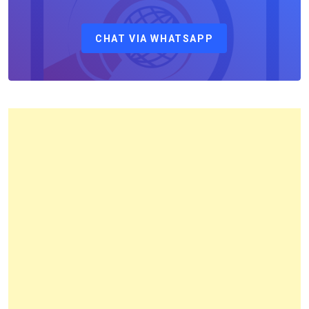
Sebagai
Kepala
CHAT VIA WHATSAPP
Kantor
Pertanahan
Kota
Bandung