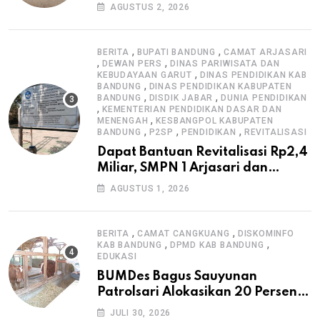
Pengawasan K3
AGUSTUS 2, 2026
,
,
BERITA
BUPATI BANDUNG
CAMAT ARJASARI
,
,
DEWAN PERS
DINAS PARIWISATA DAN
,
KEBUDAYAAN GARUT
DINAS PENDIDIKAN KAB
,
BANDUNG
DINAS PENDIDIKAN KABUPATEN
,
,
BANDUNG
DISDIK JABAR
DUNIA PENDIDIKAN
,
KEMENTERIAN PENDIDIKAN DASAR DAN
,
MENENGAH
KESBANGPOL KABUPATEN
,
,
,
BANDUNG
P2SP
PENDIDIKAN
REVITALISASI
Dapat Bantuan Revitalisasi Rp2,4
Miliar, SMPN 1 Arjasari dan
Masyarakat Sambut Antusias
AGUSTUS 1, 2026
,
,
BERITA
CAMAT CANGKUANG
DISKOMINFO
,
,
KAB BANDUNG
DPMD KAB BANDUNG
EDUKASI
BUMDes Bagus Sauyunan
Patrolsari Alokasikan 20 Persen
Dana Desa untuk Ketahanan
JULI 30, 2026