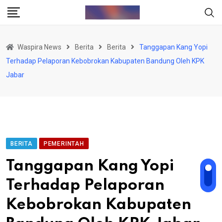
Skip
to
content
Waspira News
Berita
Berita
Tanggapan Kang Yopi
Terhadap Pelaporan Kebobrokan Kabupaten Bandung Oleh KPK
Jabar
BERITA
PEMERINTAH
Tanggapan Kang Yopi
Terhadap Pelaporan
Kebobrokan Kabupaten