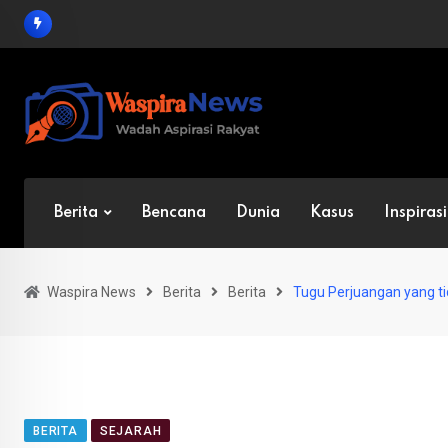
Skip
to
content
Berita
Bencana
Dunia
Kasus
Inspirasi
Waspira News
Berita
Berita
Tugu Perjuangan yang t
BERITA
SEJARAH