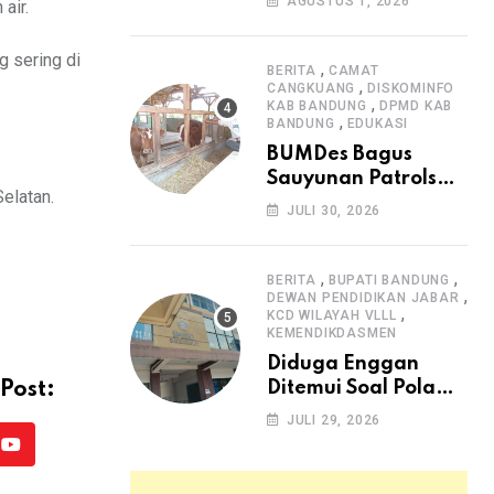
AGUSTUS 1, 2026
air.
Arjasari dan
Masyarakat Sambut
g sering di
Antusias
,
BERITA
CAMAT
,
CANGKUANG
DISKOMINFO
,
KAB BANDUNG
DPMD KAB
,
BANDUNG
EDUKASI
BUMDes Bagus
Sauyunan Patrolsari
elatan.
Alokasikan 20
JULI 30, 2026
Persen Dana Desa
untuk Ketahanan
Pangan Hewani dan
,
,
BERITA
BUPATI BANDUNG
,
Nabati
DEWAN PENDIDIKAN JABAR
,
KCD WILAYAH VLLL
KEMENDIKDASMEN
Diduga Enggan
Ditemui Soal Pola
Post:
SPMB, Kepsek SMAN
JULI 29, 2026
1 Dayeuhkolot
Youtube
Dikeluhkan Orang
Tua Siswa