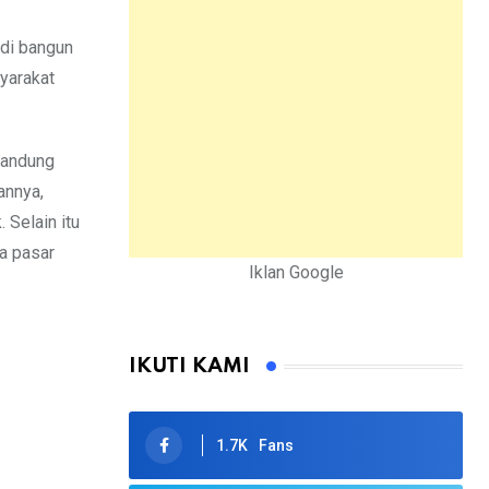
di bangun
syarakat
Bandung
annya,
 Selain itu
a pasar
Iklan Google
IKUTI KAMI
1.7K
Fans