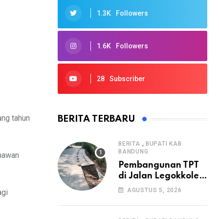
1.3K
Followers
1.6K
Followers
28
Subscriber
ang tahun
BERITA TERBARU
,
BERITA
BUPATI KAB
BANDUNG
imawan
Pembangunan TPT
di Jalan Legokkole
Rawabogo Disorot
AGUSTUS 5, 2026
agi
Warga, Selesai
Tanpa Papan