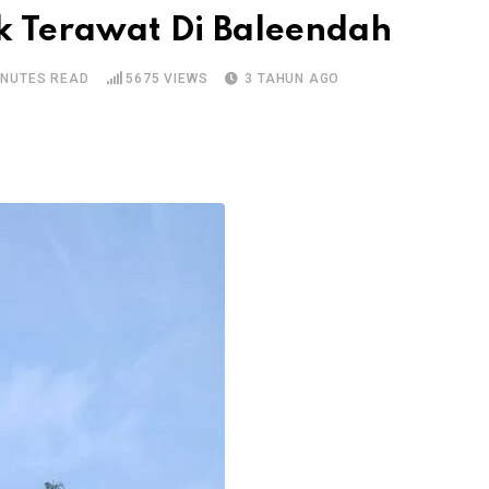
k Terawat Di Baleendah
INUTES READ
5675
VIEWS
3 TAHUN AGO