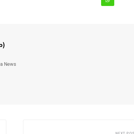
Whatsapp
p)
ra News
NEXT PO