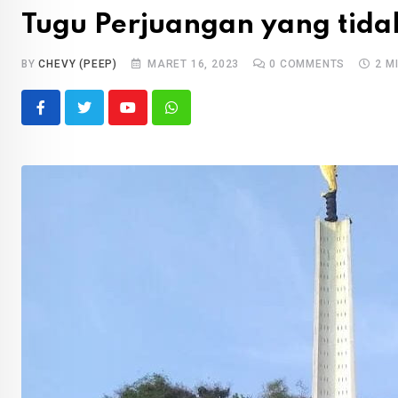
Tugu Perjuangan yang tida
BY
CHEVY (PEEP)
MARET 16, 2023
0
COMMENTS
2 M
Youtube
Whatsapp