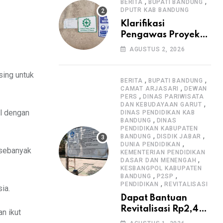
Informasi Proyek
,
,
BERITA
BUPATI BANDUNG
DPUTR KAB BANDUNG
Klarifikasi
Pengawas Proyek
Citiis Terkait
AGUSTUS 2, 2026
Dugaan Lemahnya
Pengawasan K3
sing untuk
,
,
BERITA
BUPATI BANDUNG
,
CAMAT ARJASARI
DEWAN
,
PERS
DINAS PARIWISATA
,
DAN KEBUDAYAAN GARUT
al dengan
DINAS PENDIDIKAN KAB
,
BANDUNG
DINAS
PENDIDIKAN KABUPATEN
,
,
BANDUNG
DISDIK JABAR
,
DUNIA PENDIDIKAN
 sebanyak
KEMENTERIAN PENDIDIKAN
,
DASAR DAN MENENGAH
KESBANGPOL KABUPATEN
,
,
BANDUNG
P2SP
,
PENDIDIKAN
REVITALISASI
ia.
Dapat Bantuan
Revitalisasi Rp2,4
n ikut
Miliar, SMPN 1