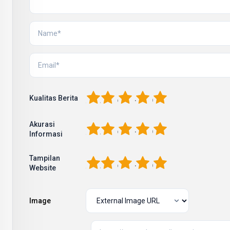
1
2
3
4
5
Kualitas Berita
Akurasi
1
2
3
4
5
Informasi
Tampilan
1
2
3
4
5
Website
Image