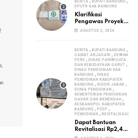
Informasi Proyek
,
,
BERITA
BUPATI BANDUNG
DPUTR KAB BANDUNG
Klarifikasi
Pengawas Proyek
Citiis Terkait
T
AGUSTUS 2, 2026
Dugaan Lemahnya
Pengawasan K3
,
,
BERITA
BUPATI BANDUNG
,
CAMAT ARJASARI
DEWAN
,
PERS
DINAS PARIWISATA
,
s,
DAN KEBUDAYAAN GARUT
DINAS PENDIDIKAN KAB
,
BANDUNG
DINAS
PENDIDIKAN KABUPATEN
an
,
,
BANDUNG
DISDIK JABAR
,
DUNIA PENDIDIKAN
KEMENTERIAN PENDIDIKAN
,
DASAR DAN MENENGAH
KESBANGPOL KABUPATEN
,
,
BANDUNG
P2SP
,
PENDIDIKAN
REVITALISASI
Dapat Bantuan
Revitalisasi Rp2,4
Miliar, SMPN 1