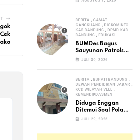
AGUSTUS 1, 2026
Arjasari dan
Masyarakat Sambut
Antusias
ST
,
BERITA
CAMAT
,
CANGKUANG
DISKOMINFO
ggok
,
KAB BANDUNG
DPMD KAB
 Cek
,
BANDUNG
EDUKASI
bako
BUMDes Bagus
Sauyunan Patrolsari
Alokasikan 20
JULI 30, 2026
Persen Dana Desa
untuk Ketahanan
Pangan Hewani dan
,
,
BERITA
BUPATI BANDUNG
,
Nabati
DEWAN PENDIDIKAN JABAR
,
KCD WILAYAH VLLL
KEMENDIKDASMEN
Diduga Enggan
Ditemui Soal Pola
SPMB, Kepsek SMAN
JULI 29, 2026
1 Dayeuhkolot
Dikeluhkan Orang
Tua Siswa