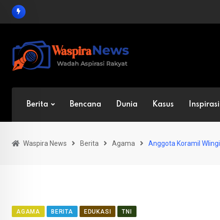
Skip
to
content
Berita
Bencana
Dunia
Kasus
Inspirasi
Waspira News
Berita
Agama
Anggota Koramil Wling
AGAMA
BERITA
EDUKASI
TNI