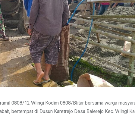
ramil 0808/12 Wlingi Kodim 0808/Blitar bersama warga masyara
h, bertempat di Dusun Karetrejo Desa Balerejo Kec. Wlingi Kab.