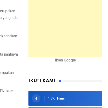
merupakan
a yang ada
elaksanakan
ta nantinya
Iklan Google
kompakan
IKUTI KAMI
TNI kuat
1.7K
Fans