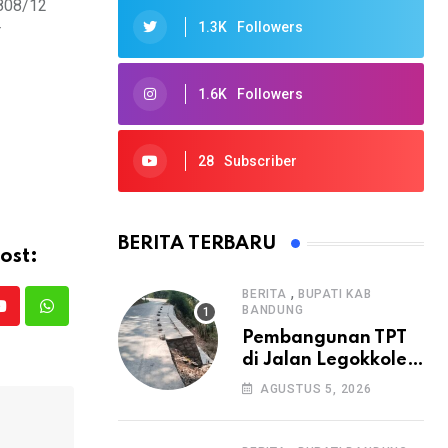
0808/12
1.3K
Followers
T
1.6K
Followers
28
Subscriber
BERITA TERBARU
ost:
,
BERITA
BUPATI KAB
BANDUNG
Youtube
Whatsapp
Pembangunan TPT
di Jalan Legokkole
Rawabogo Disorot
AGUSTUS 5, 2026
Warga, Selesai
Tanpa Papan