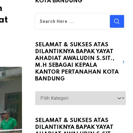
KOTA BANDUNG
n
at
SELAMAT & SUKSES ATAS
DILANTIKNYA BAPAK YAYAT
AHADIAT AWALUDIN S.SIT.,
M.H SEBAGAI KEPALA
KANTOR PERTANAHAN KOTA
BANDUNG
Selamat
&
Sukses
atas
SELAMAT & SUKSES ATAS
DILANTIKNYA BAPAK YAYAT
Dilantiknya