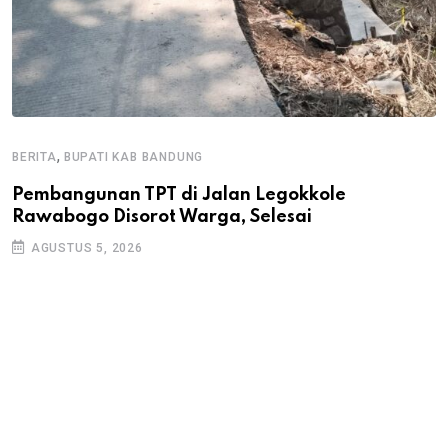
,
BERITA
BUPATI KAB BANDUNG
B
Pembangunan TPT di Jalan Legokkole
K
Rawabogo Disorot Warga, Selesai
D
AGUSTUS 5, 2026