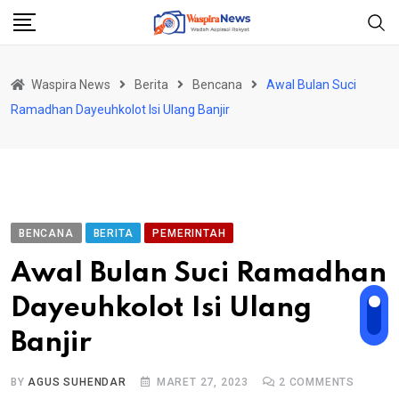
Skip
to
content
Waspira News
Berita
Bencana
Awal Bulan Suci
Ramadhan Dayeuhkolot Isi Ulang Banjir
BENCANA
BERITA
PEMERINTAH
Awal Bulan Suci Ramadhan
Dayeuhkolot Isi Ulang
Banjir
BY
AGUS SUHENDAR
MARET 27, 2023
2
COMMENTS