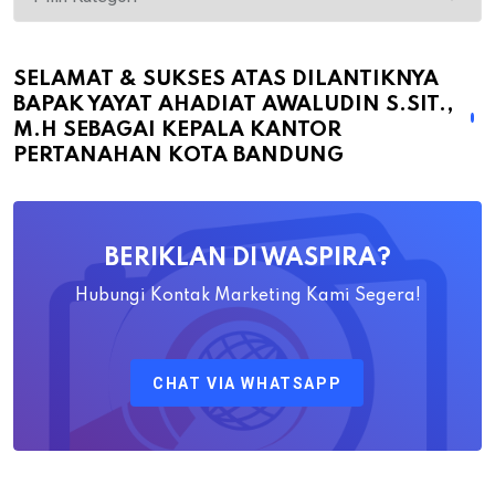
&
Sukses
atas
SELAMAT & SUKSES ATAS DILANTIKNYA
BAPAK YAYAT AHADIAT AWALUDIN S.SIT.,
Dilantiknya
M.H SEBAGAI KEPALA KANTOR
Bapak
PERTANAHAN KOTA BANDUNG
Yayat
Ahadiat
Awaludin
BERIKLAN DI WASPIRA?
S.SiT.,
M.H
Hubungi Kontak Marketing Kami Segera!
Sebagai
Kepala
CHAT VIA WHATSAPP
Kantor
Pertanahan
Kota
Bandung