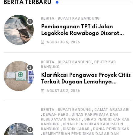
BERITA TERBARU
,
BERITA
BUPATI KAB BANDUNG
Pembangunan TPT di Jalan
Legokkole Rawabogo Disorot
Warga, Selesai Tanpa Papan
AGUSTUS 5, 2026
Informasi Proyek
,
,
BERITA
BUPATI BANDUNG
DPUTR KAB
BANDUNG
Klarifikasi Pengawas Proyek Citiis
Terkait Dugaan Lemahnya
Pengawasan K3
AGUSTUS 2, 2026
,
,
BERITA
BUPATI BANDUNG
CAMAT ARJASARI
,
,
DEWAN PERS
DINAS PARIWISATA DAN
,
KEBUDAYAAN GARUT
DINAS PENDIDIKAN KAB
,
BANDUNG
DINAS PENDIDIKAN KABUPATEN
,
,
BANDUNG
DISDIK JABAR
DUNIA PENDIDIKAN
,
KEMENTERIAN PENDIDIKAN DASAR DAN