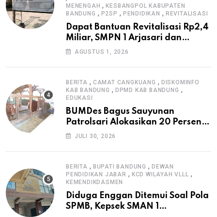
,
MENENGAH
KESBANGPOL KABUPATEN
,
,
,
BANDUNG
P2SP
PENDIDIKAN
REVITALISASI
Dapat Bantuan Revitalisasi Rp2,4
Miliar, SMPN 1 Arjasari dan
Masyarakat Sambut Antusias
AGUSTUS 1, 2026
,
,
BERITA
CAMAT CANGKUANG
DISKOMINFO
,
,
KAB BANDUNG
DPMD KAB BANDUNG
EDUKASI
BUMDes Bagus Sauyunan
Patrolsari Alokasikan 20 Persen
Dana Desa untuk Ketahanan
JULI 30, 2026
Pangan Hewani dan Nabati
,
,
BERITA
BUPATI BANDUNG
DEWAN
,
,
PENDIDIKAN JABAR
KCD WILAYAH VLLL
KEMENDIKDASMEN
Diduga Enggan Ditemui Soal Pola
SPMB, Kepsek SMAN 1