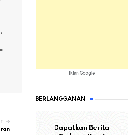
s,
an
Iklan Google
BERLANGGANAN
ST
Dapatkan Berita
aran