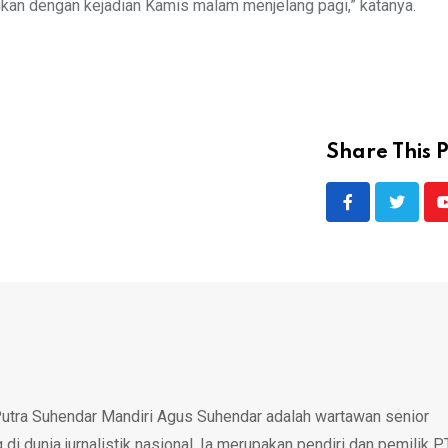
ingkan dengan kejadian Kamis malam menjelang pagi,” katanya.
Share This P
utra Suhendar Mandiri Agus Suhendar adalah wartawan senior
i dunia jurnalistik nasional. Ia merupakan pendiri dan pemilik P