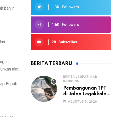
1.3K
Followers
ah banjir
1.6K
Followers
dan
28
Subscriber
engan
BERITA TERBARU
unkan alat
,
BERITA
BUPATI KAB
BANDUNG
rap Bupati
Pembangunan TPT
di Jalan Legokkole
Rawabogo Disorot
AGUSTUS 5, 2026
Warga, Selesai
Tanpa Papan