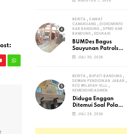
AGUSTUS 1, 2026
Arjasari dan
Masyarakat Sambut
Antusias
,
BERITA
CAMAT
,
CANGKUANG
DISKOMINFO
,
KAB BANDUNG
DPMD KAB
,
BANDUNG
EDUKASI
BUMDes Bagus
ost:
Sauyunan Patrolsari
Alokasikan 20
JULI 30, 2026
Persen Dana Desa
Youtube
Whatsapp
untuk Ketahanan
Pangan Hewani dan
,
,
BERITA
BUPATI BANDUNG
,
Nabati
DEWAN PENDIDIKAN JABAR
,
KCD WILAYAH VLLL
KEMENDIKDASMEN
Diduga Enggan
Ditemui Soal Pola
SPMB, Kepsek SMAN
JULI 29, 2026
1 Dayeuhkolot
Dikeluhkan Orang
Tua Siswa
T