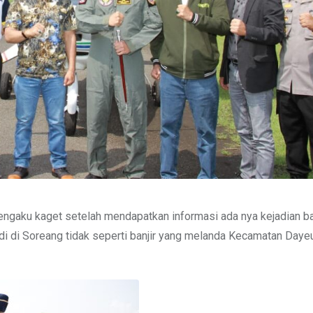
ngaku kaget setelah mendapatkan informasi ada nya kejadian ban
di di Soreang tidak seperti banjir yang melanda Kecamatan Daye