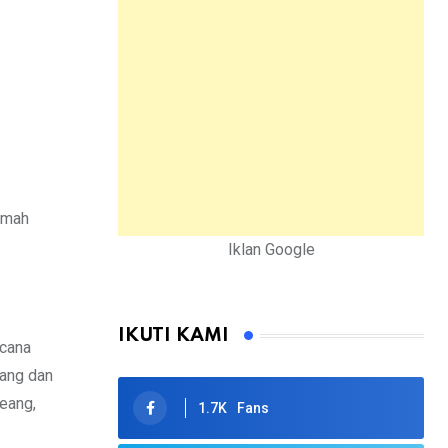
umah
Iklan Google
IKUTI KAMI
ncana
ang dan
eang,
1.7K
Fans