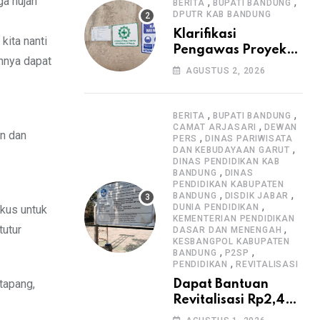
Informasi Proyek
ga hujan
,
,
BERITA
BUPATI BANDUNG
DPUTR KAB BANDUNG
Klarifikasi
kita nanti
Pengawas Proyek
nnya dapat
Citiis Terkait
AGUSTUS 2, 2026
Dugaan Lemahnya
Pengawasan K3
,
,
BERITA
BUPATI BANDUNG
,
CAMAT ARJASARI
DEWAN
an dan
,
PERS
DINAS PARIWISATA
,
DAN KEBUDAYAAN GARUT
DINAS PENDIDIKAN KAB
,
BANDUNG
DINAS
PENDIDIKAN KABUPATEN
,
,
BANDUNG
DISDIK JABAR
,
DUNIA PENDIDIKAN
okus untuk
KEMENTERIAN PENDIDIKAN
,
tutur
DASAR DAN MENENGAH
KESBANGPOL KABUPATEN
,
,
BANDUNG
P2SP
,
PENDIDIKAN
REVITALISASI
atapang,
Dapat Bantuan
Revitalisasi Rp2,4
Miliar, SMPN 1