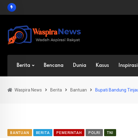
Skip
to
content
Berita
Bencana
Dunia
Kasus
Inspirasi
Waspira News
Berita
Bantuan
Bupati Bandung Tinjau
BANTUAN
BERITA
PEMERINTAH
POLRI
TNI