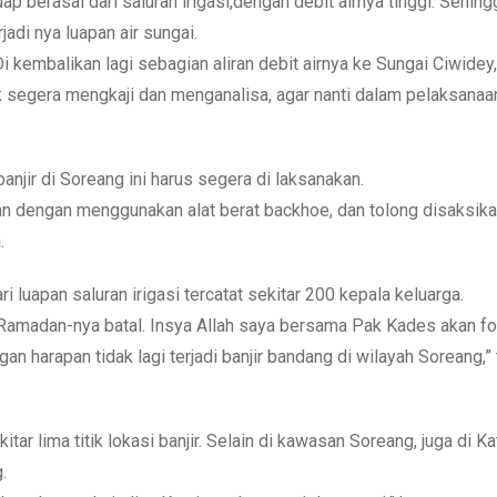
 berasal dari saluran irigasi,dengan debit airnya tinggi. Sehing
adi nya luapan air sungai.
Di kembalikan lagi sebagian aliran debit airnya ke Sungai Ciwidey, 
k segera mengkaji dan menganalisa, agar nanti dalam pelaksanaa
jir di Soreang ini harus segera di laksanakan.
kan dengan menggunakan alat berat backhoe, dan tolong disaksik
.
 luapan saluran irigasi tercatat sekitar 200 kepala keluarga.
 Ramadan-nya batal. Insya Allah saya bersama Pak Kades akan f
 harapan tidak lagi terjadi banjir bandang di wilayah Soreang,” 
r lima titik lokasi banjir. Selain di kawasan Soreang, juga di K
.