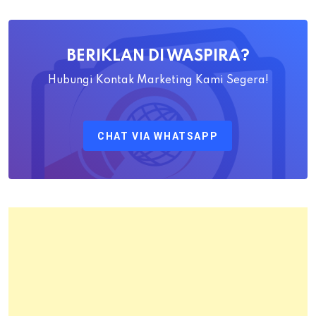
Ahadiat
Awaludin
BERIKLAN DI WASPIRA?
S.SiT.,
M.H
Hubungi Kontak Marketing Kami Segera!
Sebagai
Kepala
CHAT VIA WHATSAPP
Kantor
Pertanahan
Kota
Bandung