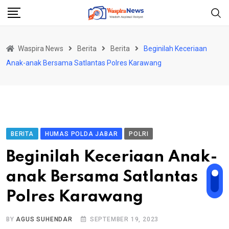
Skip
to
content
Waspira News
Berita
Berita
Beginilah Keceriaan
Anak-anak Bersama Satlantas Polres Karawang
BERITA
HUMAS POLDA JABAR
POLRI
Beginilah Keceriaan Anak-
anak Bersama Satlantas
Polres Karawang
BY
AGUS SUHENDAR
SEPTEMBER 19, 2023