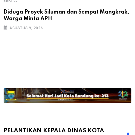
BERITA
B
B
Diduga Proyek Siluman dan Sempat Mangkrak,
Warga Minta APH
P
D
AGUSTUS 9, 2026
PELANTIKAN KEPALA DINAS KOTA