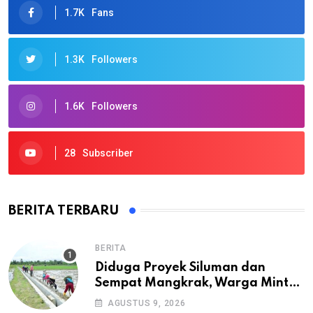
1.7K
Fans
1.3K
Followers
1.6K
Followers
28
Subscriber
BERITA TERBARU
BERITA
Diduga Proyek Siluman dan
Sempat Mangkrak, Warga Minta
APH Usut Tuntas Pembangunan
AGUSTUS 9, 2026