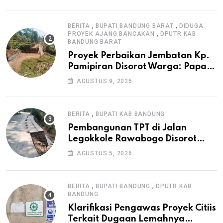
Irigasi P3-TGAI di Cangkuang
,
,
BERITA
BUPATI BANDUNG BARAT
DIDUGA
,
PROYEK AJANG BANCAKAN
DPUTR KAB
BANDUNG BARAT
Proyek Perbaikan Jembatan Kp.
Pamipiran Disorot Warga: Papan
Informasi Tak Cantumkan PPK,
AGUSTUS 9, 2026
Konsultan, dan Prosedur K3
,
BERITA
BUPATI KAB BANDUNG
Pembangunan TPT di Jalan
Legokkole Rawabogo Disorot
Warga, Selesai Tanpa Papan
AGUSTUS 5, 2026
Informasi Proyek
,
,
BERITA
BUPATI BANDUNG
DPUTR KAB
BANDUNG
Klarifikasi Pengawas Proyek Citiis
Terkait Dugaan Lemahnya