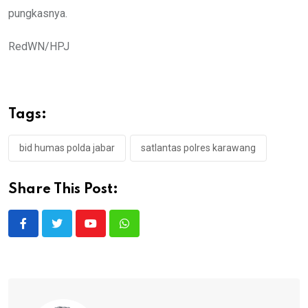
pungkasnya.
RedWN/HPJ
Tags:
bid humas polda jabar
satlantas polres karawang
Share This Post:
Youtube
Whatsapp