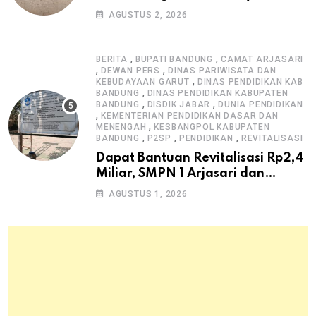
Pengawasan K3
AGUSTUS 2, 2026
,
,
BERITA
BUPATI BANDUNG
CAMAT ARJASARI
,
,
DEWAN PERS
DINAS PARIWISATA DAN
,
KEBUDAYAAN GARUT
DINAS PENDIDIKAN KAB
,
BANDUNG
DINAS PENDIDIKAN KABUPATEN
,
,
BANDUNG
DISDIK JABAR
DUNIA PENDIDIKAN
,
KEMENTERIAN PENDIDIKAN DASAR DAN
,
MENENGAH
KESBANGPOL KABUPATEN
,
,
,
BANDUNG
P2SP
PENDIDIKAN
REVITALISASI
Dapat Bantuan Revitalisasi Rp2,4
Miliar, SMPN 1 Arjasari dan
Masyarakat Sambut Antusias
AGUSTUS 1, 2026